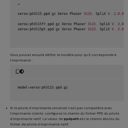
 …

 xerox
/
ph3115
.
ppd
.
gz Xerox Phaser 
3115
,
 SpliX 
V
.
2.0
.0
 xerox
/
ph3115fr
.
ppd
.
gz Xerox Phaser 
3115
,
 SpliX 
V
.
2.0
.0
 xerox
/
ph3115pt
.
ppd
.
gz Xerox Phaser 
3115
,
 SpliX 
V
.
2.0
.0
Vous pouvez ensuite définir le modèle pour qu’il corresponde à
l’imprimante :
 model
=
xerox
/
ph3115
.
ppd
.
gz

Si le pilote d’imprimante universel n’est pas compatible avec
l’imprimante cliente, configurez le chemin du fichier PPD du pilote
d’imprimante natif. La valeur de
ppdpath
est le chemin absolu du
fichier de pilote d’imprimante natif.