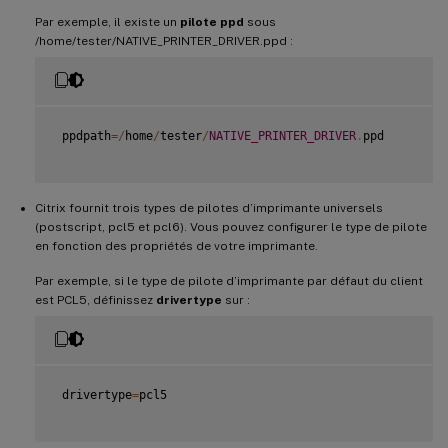
Par exemple, il existe un
pilote ppd
sous
/home/tester/NATIVE_PRINTER_DRIVER.ppd :
 ppdpath
=
/
home
/
tester
/
NATIVE_PRINTER_DRIVER
.
ppd

Citrix fournit trois types de pilotes d’imprimante universels
(postscript, pcl5 et pcl6). Vous pouvez configurer le type de pilote
en fonction des propriétés de votre imprimante.
Par exemple, si le type de pilote d’imprimante par défaut du client
est PCL5, définissez
drivertype
sur :
 drivertype
=
pcl5
