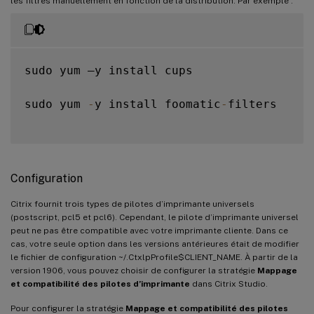
les filtres manuellement en fonction de la distribution. Par exemple :
sudo yum –y install cups

sudo yum 
-
y install foomatic
-
filters

Configuration
Citrix fournit trois types de pilotes d’imprimante universels
(postscript, pcl5 et pcl6). Cependant, le pilote d’imprimante universel
peut ne pas être compatible avec votre imprimante cliente. Dans ce
cas, votre seule option dans les versions antérieures était de modifier
le fichier de configuration ~/.CtxlpProfile$CLIENT_NAME. À partir de la
version 1906, vous pouvez choisir de configurer la stratégie
Mappage
et compatibilité des pilotes d’imprimante
dans Citrix Studio.
Pour configurer la stratégie
Mappage et compatibilité des pilotes