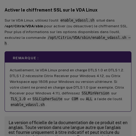
Activer le chiffrement SSL sur le VDA Linux
Sur le VDA Linux, utilisez l’outil
enable_vdassl.sh
situé dans
/opt/Citrix/VDA/sbin
pour activer (ou désactiver) le chiffrement SSL.
Pour plus d’informations sur les options disponibles dans l’outil,
exécutez la commande
/opt/Citrix/VDA/sbin/enable_vdassl.sh –
h
.
REMARQUE :
Actuellement, le VDA Linux prend en charge DTLS 1.0 et DTLS 1.2.
DTLS 1.2 nécessite Citrix Receiver pour Windows 4.12, ou Citrix
Workspace app 1808 pour Windows ou version ultérieure. Si
votre client ne prend en charge que DTLS 1.0 (par exemple, Citrix
Receiver pour Windows 4.11), définissez
SSLMinVersion
sur
TLS_1.0
et
SSLCipherSuite
sur
COM
ou
ALL
à l’aide de l’outil
enable_vdassl.sh
.
La version officielle de la documentation de ce produit est en
anglais. Toute version dans une langue autre que l’anglais
est fournie uniquement à titre indicatif et peut inclure du