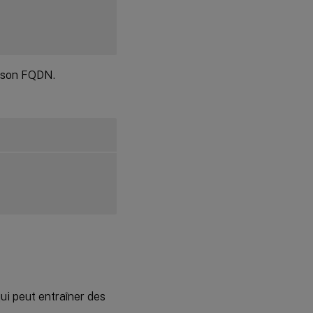
disposition
dans Citrix
Virtual
™
Apps
ou
Citrix
Virtual
n son FQDN.
Desktops
qui peut entraîner des