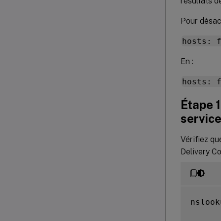
résultats d
Pour désac
hosts: 
En :
hosts: 
Étape 1
servic
Vérifiez q
Delivery Co
nslook