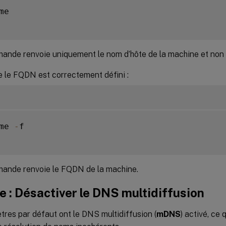
me

ande renvoie uniquement le nom d’hôte de la machine et no
e le FQDN est correctement défini :
me 
-
f

ande renvoie le FQDN de la machine.
e : Désactiver le DNS multidiffusion
res par défaut ont le DNS multidiffusion (
mDNS
) activé, ce 