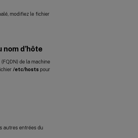
Étape 6
lé, modifiez le fichier
:
Installer
le VDA
Linux
u nom d’hôte
Étape 7
:
Installer
 (FQDN) de la machine
les
ichier
/etc/hosts
pour
pilotes
NVIDIA
GRID
Étape 8 :
Configurer
le VDA
Linux
Étape 9 :
s autres entrées du
Exécuter
XDPing