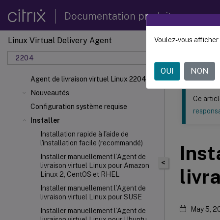
Documentation produit
Linux Virtual Delivery Agent
Voulez-vous afficher 
Ce contenu a 
2204
Agent d
OUI
NON
Agent de livraison virtuel Linux 2204
Nouveautés
Ce artic
Configuration système requise
responsa
Installer
Installation rapide à l'aide de
l'installation facile (recommandé)
Inst
Installer manuellement l'Agent de
<
livraison virtuel Linux pour Amazon
livr
Linux 2, CentOS et RHEL
Installer manuellement l'Agent de
livraison virtuel Linux pour SUSE
May 5, 2
Installer manuellement l'Agent de
livraison virtuel Linux pour Ubuntu