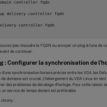
omain
-
controller
-
fqdn

up delivery
-
controller
-
fqdn

elivery
-
controller
-
fqdn

 pouvez pas résoudre le FQDN ou envoyer un ping à l’une de 
avant de continuer.
g : Configurer la synchronisation de l’h
 d’une synchronisation horaire précise entre les VDA, les Deliv
 de domaine est crucial. L’hébergement du VDA Linux en tant 
ner des problèmes de décalage d’horloge. Pour cette raison, l
c un service de temps distant est préférable.
 chrony :