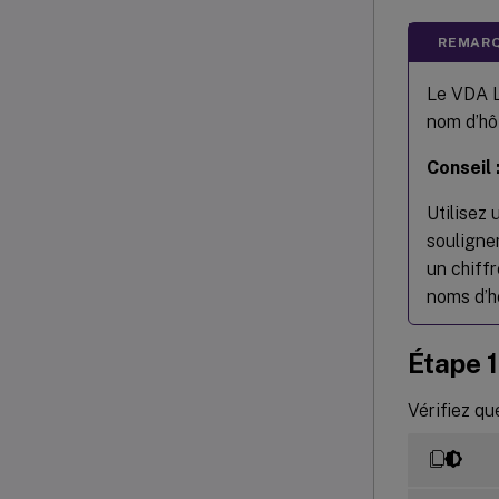
REMARQ
Le VDA L
nom d’hô
Conseil 
Utilisez 
souligne
un chiffr
noms d’hô
Étape 1
Vérifiez qu