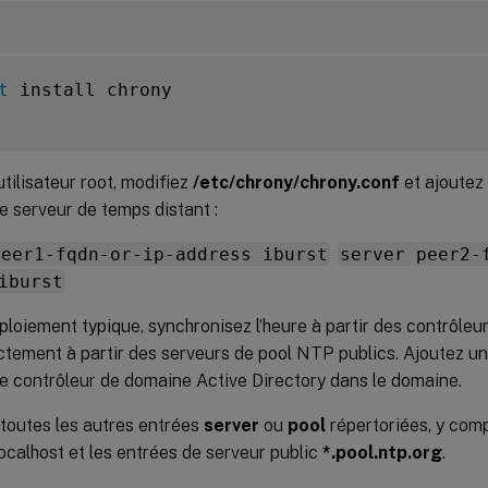
t
 install chrony

utilisateur root, modifiez
/etc/chrony/chrony.conf
et ajoutez
 serveur de temps distant :
peer1-fqdn-or-ip-address iburst
server peer2-
iburst
loiement typique, synchronisez l’heure à partir des contrôle
ctement à partir des serveurs de pool NTP publics. Ajoutez u
e contrôleur de domaine Active Directory dans le domaine.
toutes les autres entrées
server
ou
pool
répertoriées, y comp
ocalhost et les entrées de serveur public
*.pool.ntp.org
.