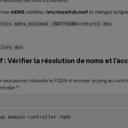
e résolution de noms incohérents.
tiver
mDNS
, modifiez
/etc/nsswitch.conf
et changez la ligne
files mdns_minimal [NOTFOUND=return] dns
files dns
f : Vérifier la résolution de noms et l’ac
e
ue vous pouvez résoudre le FQDN et envoyer un ping au contrô
™
ntroller
:
up domain
-
controller
-
fqdn
