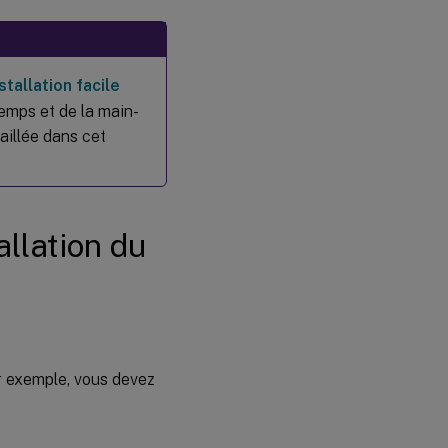
Étape 3 :
Ajouter
la
machine
stallation facile
virtuelle
temps et de la main-
(VM)
Linux au
aillée dans cet
domaine
Windows
Étape 4 :
allation du
Installer
.NET
Runtime
6.0
comme
prérequis
r exemple, vous devez
Étape 5 :
Télécharger
le package
VDA Linux