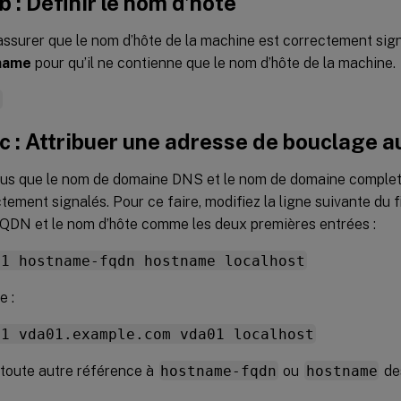
b : Définir le nom d’hôte
ssurer que le nom d’hôte de la machine est correctement signa
name
pour qu’il ne contienne que le nom d’hôte de la machine.
e
c : Attribuer une adresse de bouclage a
us que le nom de domaine DNS et le nom de domaine complet
tement signalés. Pour ce faire, modifiez la ligne suivante du f
 FQDN et le nom d’hôte comme les deux premières entrées :
.1 hostname-fqdn hostname localhost
e :
.1 vda01.example.com vda01 localhost
toute autre référence à
hostname-fqdn
ou
hostname
de