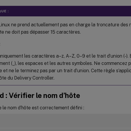
UE :
inux ne prend actuellement pas en charge la troncature des
te ne doit pas dépasser 15 caractères.
:
uniquement les caractères a–z, A–Z, 0–9 et le trait d’union (-). 
ment (_), les espaces et les autres symboles. Ne commencez p
e et ne le terminez pas par un trait d’union. Cette règle s’app
te du Delivery Controller.
d : Vérifier le nom d’hôte
e le nom d’hôte est correctement défini :