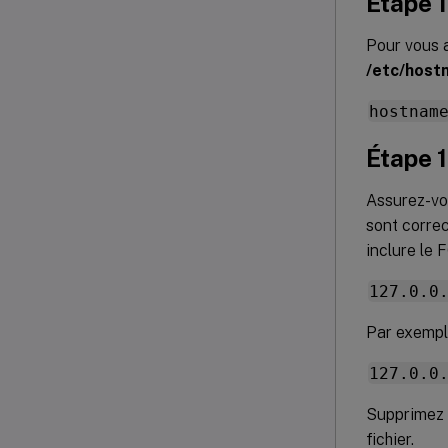
Étape 1
Pour vous a
/etc/host
hostnam
Étape 1
Assurez-vo
sont correc
inclure le
127.0.0
Par exempl
127.0.0
Supprimez 
fichier.