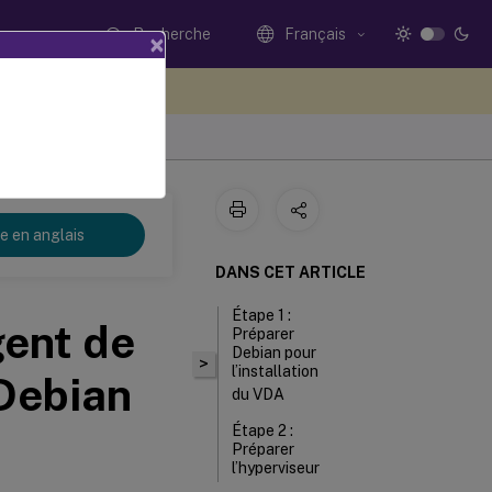
Recherche
Français
×
ez votre avis ici
re en anglais
DANS CET ARTICLE
Étape 1 :
gent de
Préparer
Debian pour
>
l’installation
 Debian
du VDA
Étape 2 :
Préparer
l’hyperviseur