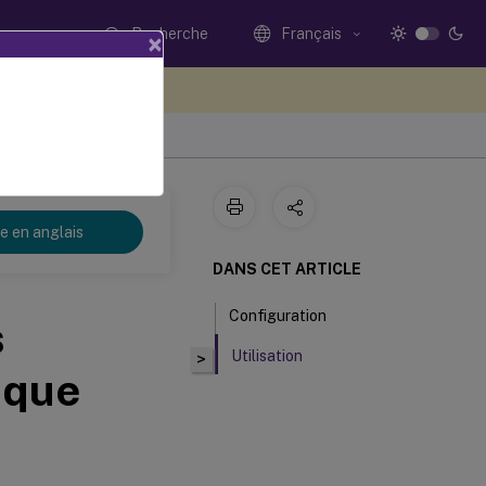
Recherche
Français
×
ez votre avis ici
re en anglais
DANS CET ARTICLE
Configuration
s
Utilisation
>
ique