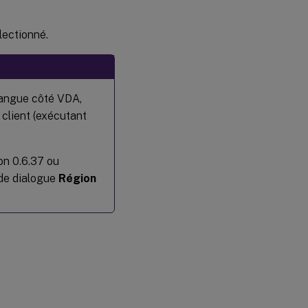
électionné.
 langue côté VDA,
 client (exécutant
ion 0.6.37 ou
 de dialogue
Région