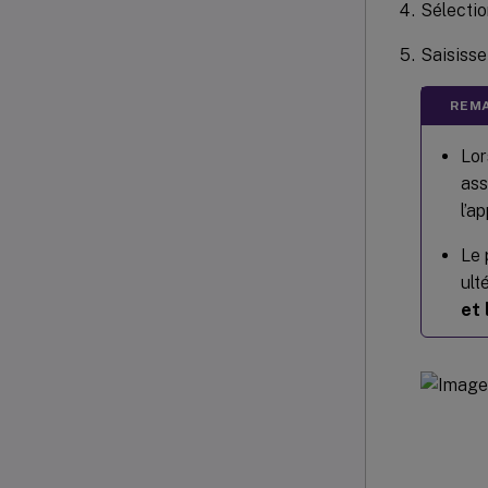
Sélectio
Saisisse
REMA
Lor
ass
l’a
Le
ult
et 