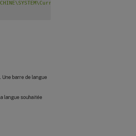
CHINE\SYSTEM\CurrentControlSet\Control\Citri
e. Une barre de langue
la langue souhaitée