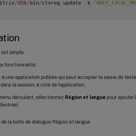
itrix
/
VDA
/
bin
/
ctxreg update 
-
k 
"HKEY_LOCAL_MA
ation
n est simple.
la fonctionnalité.
à une application publiée qui peut accepter la saisie de text
dans la session, à côté de l’application.
menu déroulant, sélectionnez
Région et langue
pour ajouter 
’entrée).