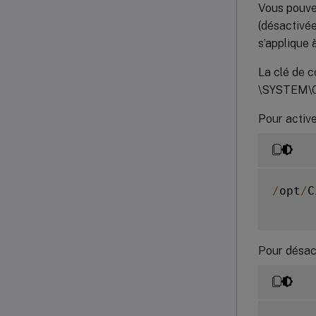
Vous pouvez 
(désactivée
s’applique 
La clé de
\SYSTEM\Cu
Pour active
/
opt
/
C
Pour désact