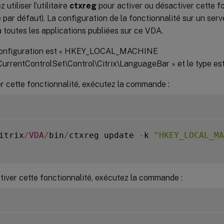
utiliser l’utilitaire
ctxreg
pour activer ou désactiver cette f
 par défaut). La configuration de la fonctionnalité sur un se
à toutes les applications publiées sur ce VDA.
 configuration est « HKEY_LOCAL_MACHINE
rrentControlSet\Control\Citrix\LanguageBar » et le type e
r cette fonctionnalité, exécutez la commande :
itrix
/
VDA
/
bin
/
ctxreg update 
-
k 
"HKEY_LOCAL_MA
iver cette fonctionnalité, exécutez la commande :