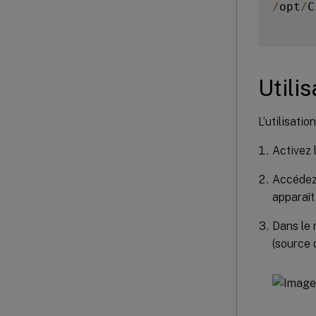
/
opt
/
C
Utilis
L’utilisatio
Activez 
Accédez 
apparaît 
Dans le 
(source d