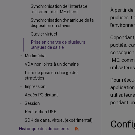
Synchronisation de l'interface
À partir de
utilisateur de l'IME client
publiées. L
Synchronisation dynamique de la
l’environne
disposition du clavier
Clavier virtuel
Cependant, 
Prise en charge de plusieurs
publiée, ca
langues de saisie
conséquent,
Multimédia
IME, comme 
VDA non joints à un domaine
utilisateur
Liste de prise en charge des
stratégies
Pour résoud
Impression
application
utilisateur
Accès PC distant
pendant une
Session
Redirection USB
SDK de canal virtuel (expérimental)
Confi
Historique des documents