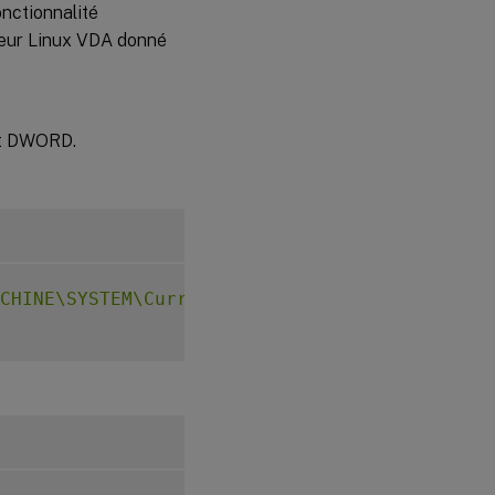
onctionnalité
rveur Linux VDA donné
st DWORD.
CHINE\SYSTEM\CurrentControlSet\Control\Citri