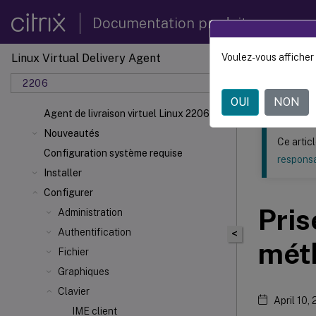
Documentation produit
Linux Virtual Delivery Agent
Voulez-vous afficher 
Ce contenu a 
2206
Agent d
OUI
NON
Agent de livraison virtuel Linux 2206
Nouveautés
Ce artic
Configuration système requise
responsa
Installer
Configurer
Pris
Administration
Authentification
<
méth
Fichier
Graphiques
Clavier
April 10,
IME client