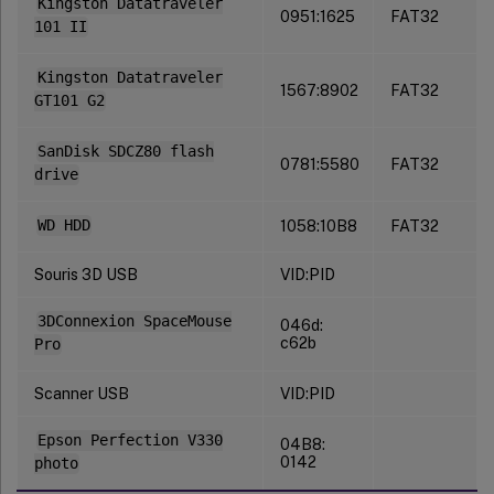
Kingston Datatraveler
0951:1625
FAT32
101 II
Kingston Datatraveler
1567:8902
FAT32
GT101 G2
SanDisk SDCZ80 flash
0781:5580
FAT32
drive
WD HDD
1058:10B8
FAT32
Souris 3D USB
VID:PID
3DConnexion SpaceMouse
046d:
c62b
Pro
Scanner USB
VID:PID
Epson Perfection V330
04B8:
0142
photo