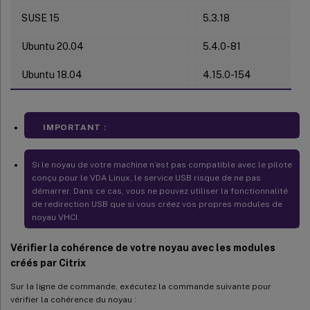
SUSE 15
5.3.18
Ubuntu 20.04
5.4.0-81
Ubuntu 18.04
4.15.0-154
IMPORTANT :
Si le noyau de votre machine n’est pas compatible avec le pilote
conçu pour le VDA Linux, le service USB risque de ne pas
démarrer. Dans ce cas, vous ne pouvez utiliser la fonctionnalité
de redirection USB que si vous créez vos propres modules de
noyau VHCI.
Vérifier la cohérence de votre noyau avec les modules
créés par Citrix
Sur la ligne de commande, exécutez la commande suivante pour
vérifier la cohérence du noyau :