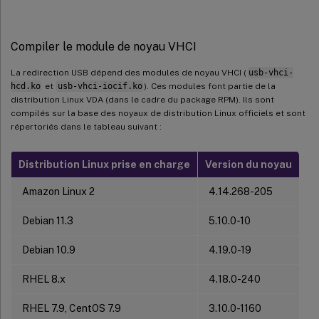
Compiler le module de noyau VHCI
La redirection USB dépend des modules de noyau VHCI (
usb-vhci-
hcd.ko
et
usb-vhci-iocif.ko
). Ces modules font partie de la
distribution Linux VDA (dans le cadre du package RPM). Ils sont
compilés sur la base des noyaux de distribution Linux officiels et sont
répertoriés dans le tableau suivant :
Distribution Linux prise en charge
Version du noyau
Amazon Linux 2
4.14.268-205
Debian 11.3
5.10.0-10
Debian 10.9
4.19.0-19
RHEL 8.x
4.18.0-240
RHEL 7.9, CentOS 7.9
3.10.0-1160