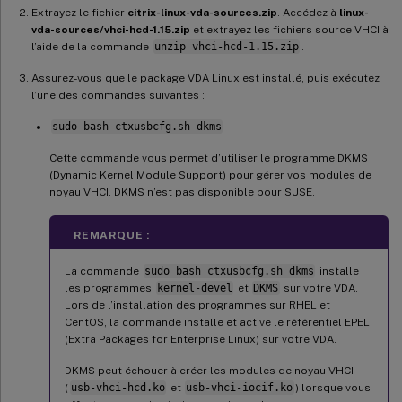
Extrayez le fichier
citrix-linux-vda-sources.zip
. Accédez à
linux-
vda-sources/vhci-hcd-1.15.zip
et extrayez les fichiers source VHCI à
l’aide de la commande
unzip vhci-hcd-1.15.zip
.
Assurez-vous que le package VDA Linux est installé, puis exécutez
l’une des commandes suivantes :
sudo bash ctxusbcfg.sh dkms
Cette commande vous permet d’utiliser le programme DKMS
(Dynamic Kernel Module Support) pour gérer vos modules de
noyau VHCI. DKMS n’est pas disponible pour SUSE.
REMARQUE :
La commande
sudo bash ctxusbcfg.sh dkms
installe
les programmes
kernel-devel
et
DKMS
sur votre VDA.
Lors de l’installation des programmes sur RHEL et
CentOS, la commande installe et active le référentiel EPEL
(Extra Packages for Enterprise Linux) sur votre VDA.
DKMS peut échouer à créer les modules de noyau VHCI
(
usb-vhci-hcd.ko
et
usb-vhci-iocif.ko
) lorsque vous