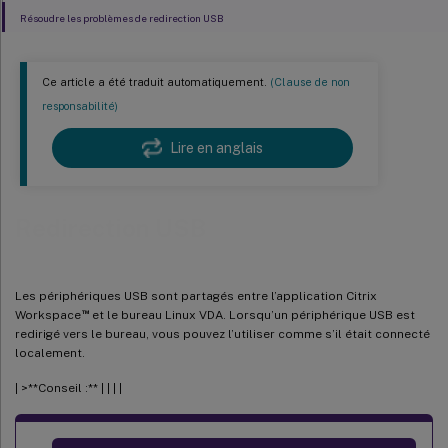
Résoudre les problèmes de redirection USB
Ce article a été traduit automatiquement.
(Clause de non
responsabilité)
Lire en anglais
Redirection USB
Les périphériques USB sont partagés entre l’application Citrix
™
Workspace
et le bureau Linux VDA. Lorsqu’un périphérique USB est
redirigé vers le bureau, vous pouvez l’utiliser comme s’il était connecté
localement.
| >**Conseil :** | | | |