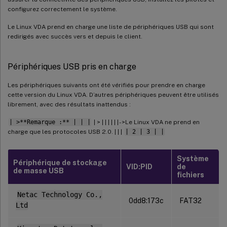
configurez correctement le système.
Le Linux VDA prend en charge une liste de périphériques USB qui sont
redirigés avec succès vers et depuis le client.
Périphériques USB pris en charge
Les périphériques suivants ont été vérifiés pour prendre en charge
cette version du Linux VDA. D’autres périphériques peuvent être utilisés
librement, avec des résultats inattendus :
| >**Remarque :** | | |
| > | | | | | | - >Le Linux VDA ne prend en
charge que les protocoles USB 2.0. | | |
| 2 | 3 | |
Système
Périphérique de stockage
VID:PID
de
de masse USB
fichiers
Netac Technology Co.,
0dd8:173c
FAT32
Ltd