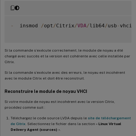
-
  insmod 
/
opt
/
Citrix
/
VDA
/
lib64
/
usb
-
vhci
-
Si la commande s’exécute correctement, le module de noyau a été
chargé avec succès et la version est cohérente avec celle installée par
Citrix.
Si la commande s’exécute avec des erreurs, le noyau est incohérent
avec le module Citrix et doit être reconstruit.
Reconstruire le module de noyau VHCI
Si votre module de noyau est incohérent avec la version Citrix,
procédez comme suit :
Téléchargez le code source LVDA depuis le
site de téléchargement
de Citrix
. Sélectionnez le fichier dans la section «
Linux Virtual
Delivery Agent (sources)
».