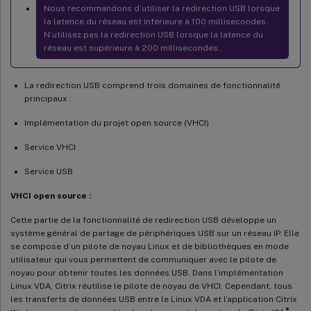
Nous recommandons d’utiliser la redirection USB lorsque
la latence du réseau est inférieure à 100 millisecondes.
N’utilisez pas la redirection USB lorsque la latence du
réseau est supérieure à 200 millisecondes.
La redirection USB comprend trois domaines de fonctionnalité
principaux :
Implémentation du projet open source (VHCI)
Service VHCI
Service USB
VHCI open source :
Cette partie de la fonctionnalité de redirection USB développe un
système général de partage de périphériques USB sur un réseau IP. Elle
se compose d’un pilote de noyau Linux et de bibliothèques en mode
utilisateur qui vous permettent de communiquer avec le pilote de
noyau pour obtenir toutes les données USB. Dans l’implémentation
Linux VDA, Citrix réutilise le pilote de noyau de VHCI. Cependant, tous
les transferts de données USB entre le Linux VDA et l’application Citrix
®