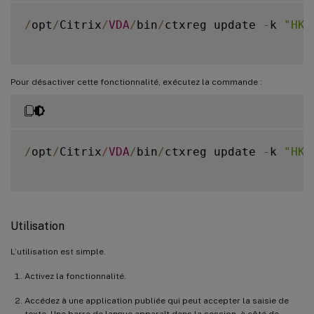
/
opt
/
Citrix
/
VDA
/
bin
/
ctxreg update 
-
k 
"HKE
Pour désactiver cette fonctionnalité, exécutez la commande :
/
opt
/
Citrix
/
VDA
/
bin
/
ctxreg update 
-
k 
"HKE
Utilisation
L’utilisation est simple.
Activez la fonctionnalité.
Accédez à une application publiée qui peut accepter la saisie de
texte. Une barre de langue apparaît dans la session, à côté de