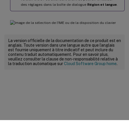
des réglages dans la boîte de dialogue
Région et langue
.
La version officielle de la documentation de ce produit est en
anglais. Toute version dans une langue autre que l’anglais
est fournie uniquement à titre indicatif et peut inclure du
contenu traduit automatiquement. Pour en savoir plus,
veuillez consulter la clause de non-responsabilité relative à
la traduction automatique sur
Cloud Software Group home
.