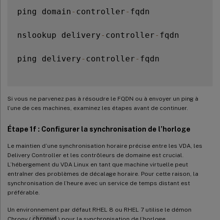
ping domain
-
controller
-
fqdn

nslookup delivery
-
controller
-
fqdn

ping delivery
-
controller
-
fqdn

Si vous ne parvenez pas à résoudre le FQDN ou à envoyer un ping à
l’une de ces machines, examinez les étapes avant de continuer.
Étape 1f : Configurer la synchronisation de l’horloge
Le maintien d’une synchronisation horaire précise entre les VDA, les
Delivery Controller et les contrôleurs de domaine est crucial.
L’hébergement du VDA Linux en tant que machine virtuelle peut
entraîner des problèmes de décalage horaire. Pour cette raison, la
synchronisation de l’heure avec un service de temps distant est
préférable.
Un environnement par défaut RHEL 8 ou RHEL 7 utilise le démon
Chrony (
chronyd
) pour la synchronisation de l’horloge.