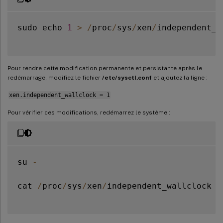
sudo echo 
1
>
/
proc
/
sys
/
xen
/
independent_w
Pour rendre cette modification permanente et persistante après le
redémarrage, modifiez le fichier
/etc/sysctl.conf
et ajoutez la ligne :
xen.independent_wallclock = 1
Pour vérifier ces modifications, redémarrez le système :
su 
-
cat 
/
proc
/
sys
/
xen
/
independent_wallclock
