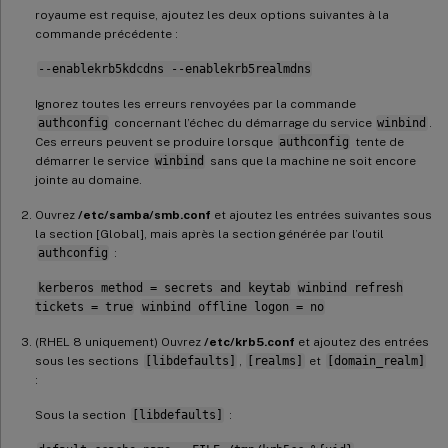
royaume est requise, ajoutez les deux options suivantes à la
commande précédente :
--enablekrb5kdcdns --enablekrb5realmdns
Ignorez toutes les erreurs renvoyées par la commande
authconfig
concernant l’échec du démarrage du service
winbind
.
Ces erreurs peuvent se produire lorsque
authconfig
tente de
démarrer le service
winbind
sans que la machine ne soit encore
jointe au domaine.
Ouvrez
/etc/samba/smb.conf
et ajoutez les entrées suivantes sous
la section [Global], mais après la section générée par l’outil
authconfig
:
kerberos method = secrets and keytab
winbind refresh
tickets = true
winbind offline logon = no
(RHEL 8 uniquement) Ouvrez
/etc/krb5.conf
et ajoutez des entrées
sous les sections
[libdefaults]
,
[realms]
et
[domain_realm]
:
Sous la section
[libdefaults]
: