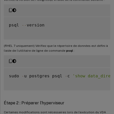
psql 
--
version

(RHEL 7 uniquement) Vérifiez que le répertoire de données est défini à
l’aide de l’utilitaire de ligne de commande
psql
:
sudo 
-
u postgres psql 
-
c 
'show data_direc
Étape 2 : Préparer l’hyperviseur
Certaines modifications sont nécessaires lors de l’exécution du VDA