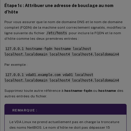
Étape 1c : Attribuer une adresse de bouclage au nom
d’hôte
Pour vous assurer que le nom de domaine DNS et le nom de domaine
complet (FQDN) de la machine sont correctement signalés, modifiez la
ligne suivante du fichier
/etc/hosts
pour inclure le FQDN et le nom
d’hôte comme les deux premières entrées :
127.0.0.1 hostname-fqdn hostname localhost
localhost.localdomain localhost4 localhost4.localdomain4
Par exemple :
127.0.0.1 vda01.example.com vda01 localhost
localhost.localdomain localhost4 localhost4.localdomain4
Supprimez toute autre référence à
hostname-fqdn
ou
hostname
des
autres entrées du fichier.
REMARQUE :
Le VDA Linux ne prend actuellement pas en charge la troncature
des noms NetBIOS. Le nom d’hôte ne doit pas dépasser 15