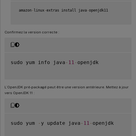
 amazon
-
linux
-
extras install java
-
openjdk11

Confirmez la version correcte :
sudo yum info java
-
11
-
openjdk

L’OpenJDK pré-packagé peut être une version antérieure. Mettez à jour
vers OpenJDK 11 :
sudo yum 
-
y update java
-
11
-
openjdk
