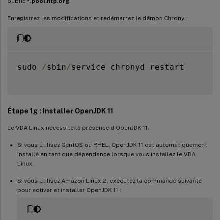
public
*.pool.ntp.org
.
Enregistrez les modifications et redémarrez le démon Chrony :
sudo 
/
sbin
/
service chronyd restart

Étape 1g : Installer OpenJDK 11
Le VDA Linux nécessite la présence d’OpenJDK 11.
Si vous utilisez CentOS ou RHEL, OpenJDK 11 est automatiquement
installé en tant que dépendance lorsque vous installez le VDA
Linux.
Si vous utilisez Amazon Linux 2, exécutez la commande suivante
pour activer et installer OpenJDK 11 :