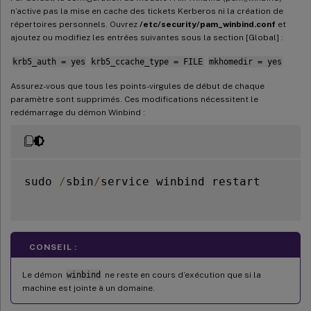
n’active pas la mise en cache des tickets Kerberos ni la création de
répertoires personnels. Ouvrez
/etc/security/pam_winbind.conf
et
ajoutez ou modifiez les entrées suivantes sous la section [Global] :
krb5_auth = yes
krb5_ccache_type = FILE
mkhomedir = yes
Assurez-vous que tous les points-virgules de début de chaque
paramètre sont supprimés. Ces modifications nécessitent le
redémarrage du démon Winbind :
sudo 
/
sbin
/
service winbind restart

CONSEIL :
Le démon
winbind
ne reste en cours d’exécution que si la
machine est jointe à un domaine.