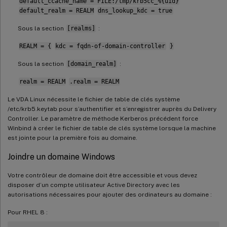
default_ccache_name = FILE:/tmp/krb5cc_%{uid}
default_realm = REALM
dns_lookup_kdc = true
Sous la section
[realms]
:
REALM = {
kdc = fqdn-of-domain-controller
}
Sous la section
[domain_realm]
:
realm = REALM
.realm = REALM
Le VDA Linux nécessite le fichier de table de clés système
/etc/krb5.keytab pour s’authentifier et s’enregistrer auprès du Delivery
Controller. Le paramètre de méthode Kerberos précédent force
Winbind à créer le fichier de table de clés système lorsque la machine
est jointe pour la première fois au domaine.
Joindre un domaine Windows
Votre contrôleur de domaine doit être accessible et vous devez
disposer d’un compte utilisateur Active Directory avec les
autorisations nécessaires pour ajouter des ordinateurs au domaine :
Pour RHEL 8 :