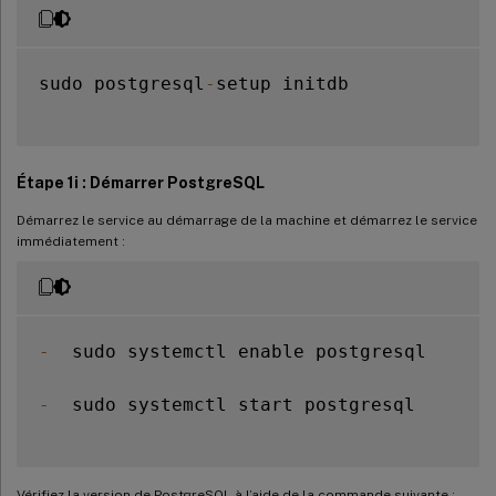
sudo postgresql
-
setup initdb

Étape 1i : Démarrer PostgreSQL
Démarrez le service au démarrage de la machine et démarrez le service
immédiatement :
-
  sudo systemctl enable postgresql

-
  sudo systemctl start postgresql

Vérifiez la version de PostgreSQL à l’aide de la commande suivante :