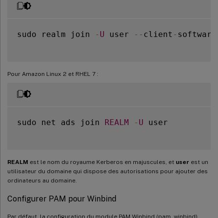
sudo realm join 
-
U
 user 
--
client
-
software
Pour Amazon Linux 2 et RHEL 7 :
sudo net ads join 
REALM
-
U
 user

REALM
est le nom du royaume Kerberos en majuscules, et
user
est un
utilisateur du domaine qui dispose des autorisations pour ajouter des
ordinateurs au domaine.
Configurer PAM pour Winbind
Par défaut, la configuration du module PAM Winbind (pam_winbind)