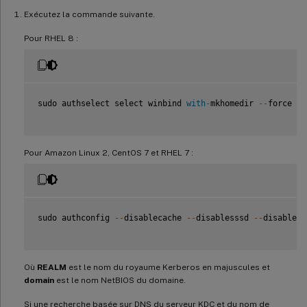
Exécutez la commande suivante.
Pour RHEL 8 :
sudo authselect select winbind 
with
-
mkhomedir 
--
force

Pour Amazon Linux 2, CentOS 7 et RHEL 7 :
sudo authconfig 
--
disablecache 
--
disablesssd 
--
disabless
Où
REALM
est le nom du royaume Kerberos en majuscules et
domain
est le nom NetBIOS du domaine.
Si une recherche basée sur DNS du serveur KDC et du nom de