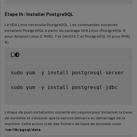
Étape 1h : Installer PostgreSQL
Le VDA Linux nécessite PostgreSQL. Les commandes suivantes
installent PostgreSQL à partir du package VDA Linux (PostgreSQL 9
pour Amazon Linux 2, RHEL 7 et CentOS 7, et PostgreSQL 10 pour RHEL
8).
sudo yum 
-
y install postgresql
-
server

sudo yum 
-
y install postgresql
-
jdbc

L’étape de post-installation suivante est requise pour initialiser la base
de données et s’assurer que le service démarre au démarrage de la
machine. Cette action crée des fichiers de base de données sous
/var/lib/pgsql/data
.