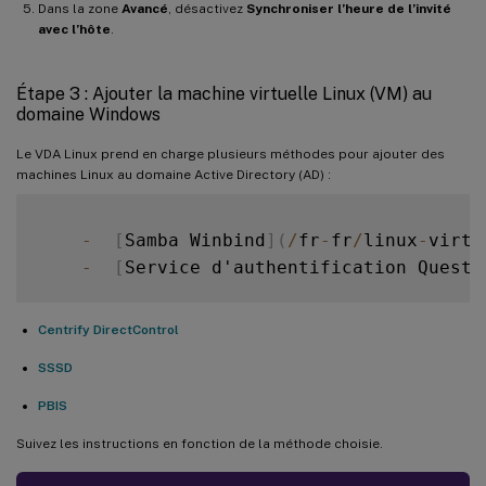
Dans la zone
Avancé
, désactivez
Synchroniser l’heure de l’invité
avec l’hôte
.
Étape 3 : Ajouter la machine virtuelle Linux (VM) au
domaine Windows
Le VDA Linux prend en charge plusieurs méthodes pour ajouter des
machines Linux au domaine Active Directory (AD) :
-
[
Samba Winbind
]
(
/
fr
-
fr
/
linux
-
virtu
-
[
Service d'authentification Quest
]
Centrify DirectControl
SSSD
PBIS
Suivez les instructions en fonction de la méthode choisie.