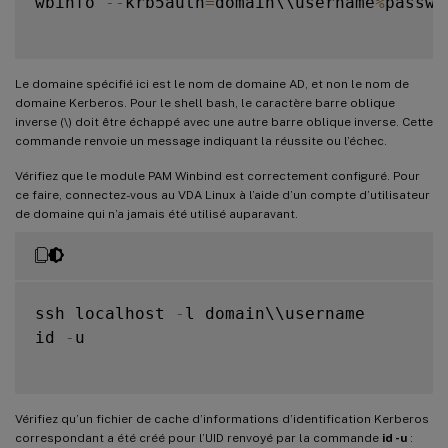
wbinfo 
--
krb5auth
=
domain\\username
%
passwor
Le domaine spécifié ici est le nom de domaine AD, et non le nom de
domaine Kerberos. Pour le shell bash, le caractère barre oblique
inverse (\) doit être échappé avec une autre barre oblique inverse. Cette
commande renvoie un message indiquant la réussite ou l’échec.
Vérifiez que le module PAM Winbind est correctement configuré. Pour
ce faire, connectez-vous au VDA Linux à l’aide d’un compte d’utilisateur
de domaine qui n’a jamais été utilisé auparavant.
ssh localhost 
-
l domain\\username

id 
-
u

Vérifiez qu’un fichier de cache d’informations d’identification Kerberos
correspondant a été créé pour l’UID renvoyé par la commande
id -u
: