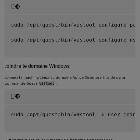
sudo 
/
opt
/
quest
/
bin
/
vastool configure pam

sudo 
/
opt
/
quest
/
bin
/
vastool configure nss

Joindre le domaine Windows
Joignez la machine Linux au domaine Active Directory à l’aide de la
commande Quest
vastool
:
sudo 
/
opt
/
quest
/
bin
/
vastool 
-
u user join 
L’
utilisateur
est tout utilisateur de domaine disposant des