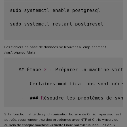
sudo systemctl enable postgresql

sudo systemctl restart postgresql

Les fichiers de base de données se trouvent à l’emplacement
/var/lib/pgsql/data.
-
  ## Étape 
2
:
 Préparer la machine virtu
-
  Certaines modifications sont néces
-
  ### 
R
Si la fonctionnalité de synchronisation horaire de Citrix Hypervisor est
activée, vous rencontrez des problèmes avec NTP et Citrix Hypervisor
au sein de chaque machine virtuelle Linux paravirtualisée. Les deux