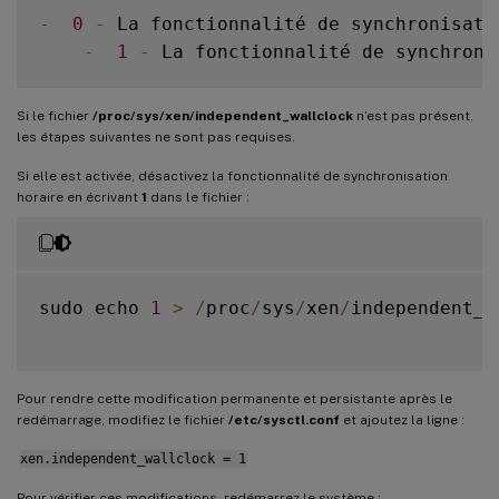
-
0
-
 La fonctionnalité de synchronisati
-
1
-
 La fonctionnalité de synchroni
Si le fichier
/proc/sys/xen/independent_wallclock
n’est pas présent,
les étapes suivantes ne sont pas requises.
Si elle est activée, désactivez la fonctionnalité de synchronisation
horaire en écrivant
1
dans le fichier :
sudo echo 
1
>
/
proc
/
sys
/
xen
/
independent_w
Pour rendre cette modification permanente et persistante après le
redémarrage, modifiez le fichier
/etc/sysctl.conf
et ajoutez la ligne :
xen.independent_wallclock = 1
Pour vérifier ces modifications, redémarrez le système :