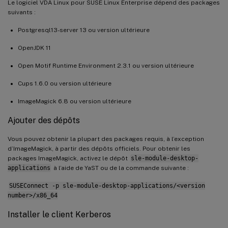
Le logiciel VDA Linux pour SUSE Linux Enterprise dépend des packages
suivants :
Postgresql13-server 13 ou version ultérieure
OpenJDK 11
Open Motif Runtime Environment 2.3.1 ou version ultérieure
Cups 1.6.0 ou version ultérieure
ImageMagick 6.8 ou version ultérieure
Ajouter des dépôts
Vous pouvez obtenir la plupart des packages requis, à l’exception
d’ImageMagick, à partir des dépôts officiels. Pour obtenir les
packages ImageMagick, activez le dépôt
sle-module-desktop-
applications
à l’aide de YaST ou de la commande suivante :
SUSEConnect -p sle-module-desktop-applications/<version
number>/x86_64
Installer le client Kerberos