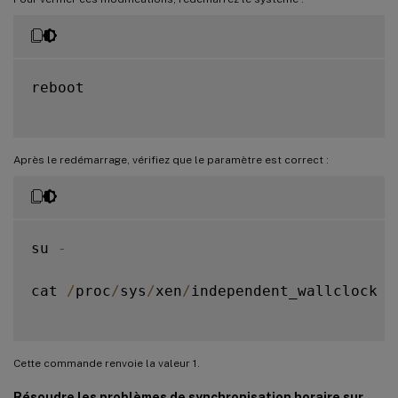
reboot

Après le redémarrage, vérifiez que le paramètre est correct :
su 
-
cat 
/
proc
/
sys
/
xen
/
independent_wallclock

Cette commande renvoie la valeur 1.
Résoudre les problèmes de synchronisation horaire sur