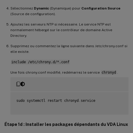
Sélectionnez
Dynamic
(Dynamique) pour
Configuration Source
(Source de configuration).
Ajoutez les serveurs NTP si nécessaire. Le service NTP est
normalement hébergé sur le contrôleur de domaine Active
Directory.
Supprimez ou commentez la ligne suivante dans /etc/chrony.conf si
elle existe.
include /etc/chrony.d/*.conf
Une fois chrony.conf modifié, redémarrez le service
chronyd
.
sudo systemctl restart chronyd
.
service

Étape 1d : Installer les packages dépendants du VDA Linux