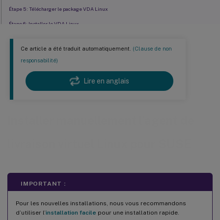
Étape 5 : Télécharger le package VDA Linux
Étape 6 : Installer le VDA Linux
Étape 7 : Installer les pilotes NVIDIA GRID
Ce article a été traduit automatiquement.
(Clause de non
Étape 8 : Configurer le VDA Linux
responsabilité)
Étape 9 : Exécuter XDPing
Lire en anglais
Étape 10 : Exécuter le Linux VDA
Étape 11 : Créer le catalogue de machines dans Citrix Virtual Apps ou Citrix Virtual Desktops
™
™
Installer manuellement l’agent de
Étape 12 : Créer le groupe de mise à disposition dans Citrix Virtual Apps
ou Citrix Virtual
Desktops
livraison virtuel Linux pour SUSE
IMPORTANT :
Pour les nouvelles installations, nous vous recommandons
d’utiliser l’
installation facile
pour une installation rapide.