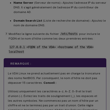
Name Server
(Serveur de noms) – Ajoutez l’adresse IP du serveur
DNS. Il s’agit généralement de l’adresse IP du contrôleur de
domaine AD.
Domain Search List
(Liste de recherche de domaine) – Ajoutez le
nom de domaine DNS.
Modifiez la ligne suivante du fichier
/etc/hosts
pour inclure le
FQDN et le nom d’hôte comme les deux premières entrées :
127.0.0.1 <FQDN of the VDA> <hostname of the VDA>
localhost
REMARQUE :
Le VDA Linux ne prend actuellement pas en charge la troncature
des noms NetBIOS. Par conséquent, le nom d’hôte ne doit pas
dépasser 15 caractères.
Conseil :
Utilisez uniquement les caractères a–z, A–Z, 0–9 et le trait
d’union (-). Évitez les traits de soulignement (_), les espaces et
les autres symboles. Ne commencez pas un nom d’hôte par un
chiffre et ne le terminez pas par un trait d’union. Cette règle
s’applique également aux noms d’hôte des Delivery Controller.