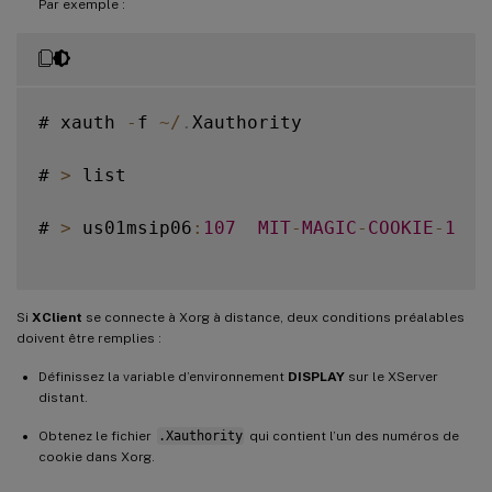
Par exemple :
# xauth 
-
f 
~
/
.
Xauthority

# 
>
 list

# 
>
 us01msip06
:
107
MIT
-
MAGIC
-
COOKIE
-
1
  f
Si
XClient
se connecte à Xorg à distance, deux conditions préalables
doivent être remplies :
Définissez la variable d’environnement
DISPLAY
sur le XServer
distant.
Obtenez le fichier
.Xauthority
qui contient l’un des numéros de
cookie dans Xorg.