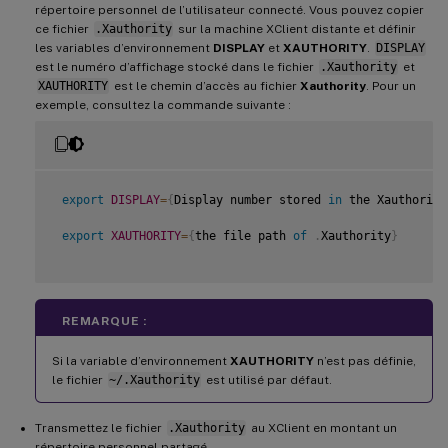
répertoire personnel de l’utilisateur connecté. Vous pouvez copier
ce fichier
.Xauthority
sur la machine XClient distante et définir
les variables d’environnement
DISPLAY
et
XAUTHORITY
.
DISPLAY
est le numéro d’affichage stocké dans le fichier
.Xauthority
et
XAUTHORITY
est le chemin d’accès au fichier
Xauthority
. Pour un
exemple, consultez la commande suivante :
export
DISPLAY
=
{
Display number stored 
in
 the Xauthority
export
XAUTHORITY
=
{
the file path 
of
.
Xauthority
}
REMARQUE :
Si la variable d’environnement
XAUTHORITY
n’est pas définie,
le fichier
~/.Xauthority
est utilisé par défaut.
Transmettez le fichier
.Xauthority
au XClient en montant un
répertoire personnel partagé