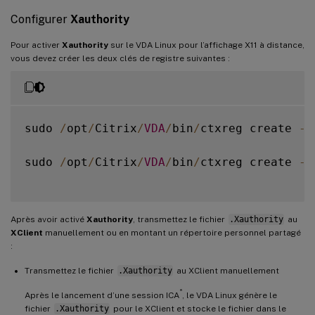
Configurer
Xauthority
Pour activer
Xauthority
sur le VDA Linux pour l’affichage X11 à distance,
vous devez créer les deux clés de registre suivantes :
sudo 
/
opt
/
Citrix
/
VDA
/
bin
/
ctxreg create 
-
k
sudo 
/
opt
/
Citrix
/
VDA
/
bin
/
ctxreg create 
-
k
Après avoir activé
Xauthority
, transmettez le fichier
.Xauthority
au
XClient
manuellement ou en montant un répertoire personnel partagé
:
Transmettez le fichier
.Xauthority
au XClient manuellement
®
Après le lancement d’une session ICA
, le VDA Linux génère le
fichier
.Xauthority
pour le XClient et stocke le fichier dans le