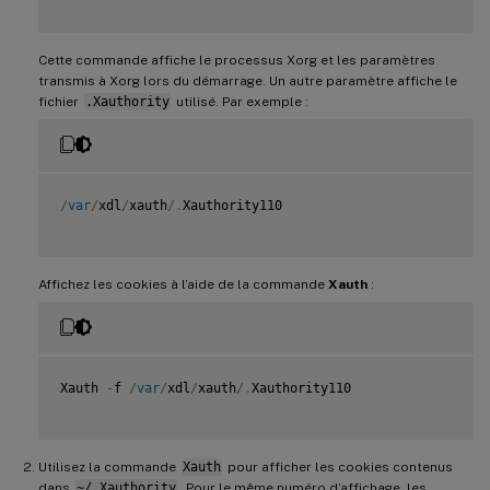
Cette commande affiche le processus Xorg et les paramètres
transmis à Xorg lors du démarrage. Un autre paramètre affiche le
fichier
.Xauthority
utilisé. Par exemple :
/
var
/
xdl
/
xauth
/
.
Xauthority110

Affichez les cookies à l’aide de la commande
Xauth
:
Xauth 
-
f 
/
var
/
xdl
/
xauth
/
.
Xauthority110

Utilisez la commande
Xauth
pour afficher les cookies contenus
dans
~/.Xauthority
. Pour le même numéro d’affichage, les