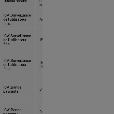
fuseau horaire
horaire du
serveur
ICA\Surveillance
de l’utilisateur
Activé (1)
final
ICA\Surveillance
de l’utilisateur
15
final
ICA\Surveillance
Désactivé
de l’utilisateur
(0)
final
ICA\Bande
0
passante
ICA\Bande
0
passante