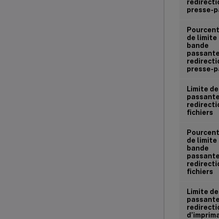
redirecti
presse-p
Pourcen
de limite
bande
passante
redirecti
presse-p
Limite d
passante
redirecti
fichiers
Pourcen
de limite
bande
passante
redirecti
fichiers
Limite d
passante
redirecti
d’imprim