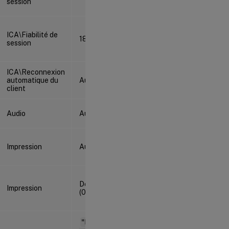
session
ICA\Fiabilité de
180 s
session
ICA\Reconnexion
automatique du
Autorisé (1)
client
Audio
Autorisé (1)
Impression
Autorisé (1)
Désactivé
Impression
(0)
"Microsoft