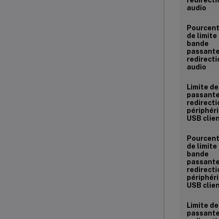
audio
Pourcen
de limite
bande
passante
redirecti
audio
Limite d
passante
redirecti
périphér
USB clie
Pourcen
de limite
bande
passante
redirecti
périphér
USB clie
Limite d
passante