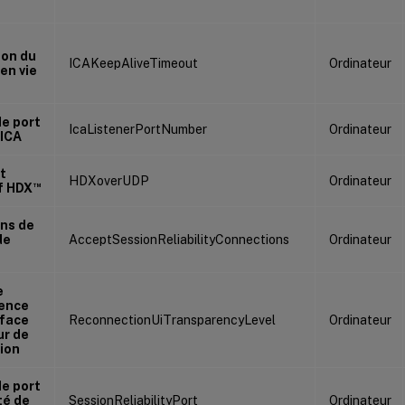
ion du
ICAKeepAliveTimeout
Ordinateur
en vie
e port
IcaListenerPortNumber
Ordinateur
 ICA
t
HDXoverUDP
Ordinateur
™
f HDX
ns de
de
AcceptSessionReliabilityConnections
Ordinateur
e
ence
rface
ReconnectionUiTransparencyLevel
Ordinateur
ur de
ion
e port
té de
SessionReliabilityPort
Ordinateur