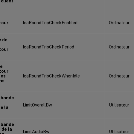
 client
e
etour
IcaRoundTripCheckEnabled
Ordinateur
e de
IcaRoundTripCheckPeriod
Ordinateur
etour
de
etour
les
IcaRoundTripCheckWhenIdle
Ordinateur
ns
e bande
e
LimitOverallBw
Utilisateur
e la
e bande
 de la
LimitAudioBw
Utilisateur
on