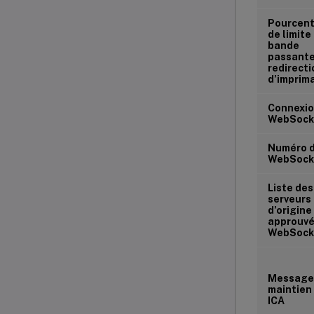
Pourcen
de limite
bande
passante
redirecti
d’imprim
Connexi
WebSock
Numéro d
WebSock
Liste des
serveurs
d’origine
approuv
WebSock
Message
maintien 
ICA