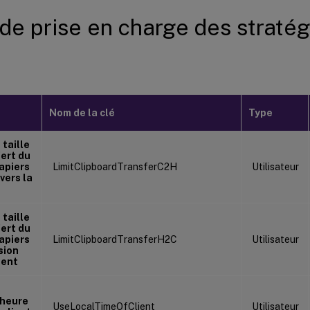
 de prise en charge des stratég
Nom de la clé
Type
 taille
ert du
apiers
LimitClipboardTransferC2H
Utilisateur
 vers la
 taille
ert du
apiers
LimitClipboardTransferH2C
Utilisateur
sion
ient
l’heure
UseLocalTimeOfClient
Utilisateur