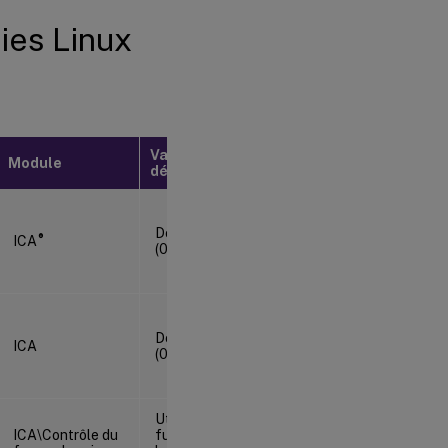
ies Linux
Valeur par
Module
défaut
Désactivé
®
ICA
(0)
Désactivé
ICA
(0)
Utiliser le
ICA\Contrôle du
fuseau