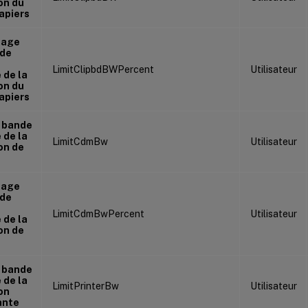
on du
apiers
tage
 de
LimitClipbdBWPercent
Utilisateur
 de la
on du
apiers
e bande
 de la
LimitCdmBw
Utilisateur
on de
tage
 de
LimitCdmBwPercent
Utilisateur
 de la
on de
e bande
 de la
LimitPrinterBw
Utilisateur
on
ante