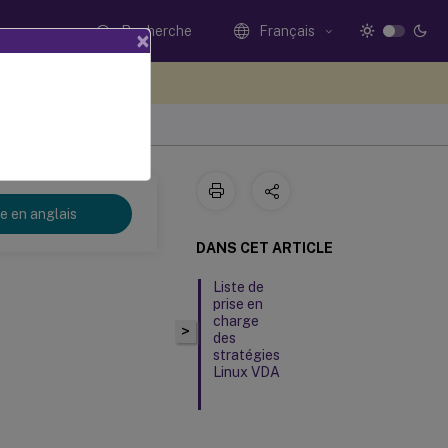
Recherche
Français
×
ez votre avis ici
re en anglais
DANS CET ARTICLE
Liste de
prise en
charge
>
des
stratégies
Linux VDA