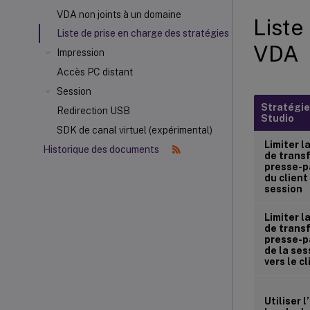
VDA non joints à un domaine
Liste
Liste de prise en charge des stratégies
VDA
Impression
Accès PC distant
Session
Stratégie
Redirection USB
Studio
SDK de canal virtuel (expérimental)
Limiter la
Historique des documents
de transf
presse-p
du client
session
Limiter la
de transf
presse-p
de la ses
vers le cl
Utiliser 