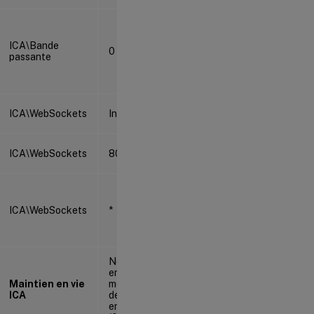
ICA\Bande
0
passante
ICA\WebSockets
Interdit
ICA\WebSockets
8008
ICA\WebSockets
*
Ne pas
envoyer de
Maintien en vie
messages
ICA
de maintien
en vie ICA