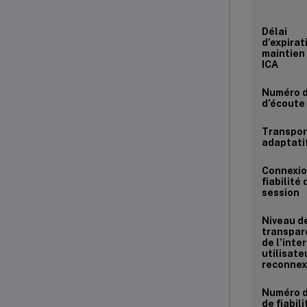
Délai
d’expirat
maintien 
ICA
Numéro d
d’écoute
Transpor
adaptati
Connexio
fiabilité 
session
Niveau d
transpar
de l’inte
utilisate
reconnex
Numéro d
de fiabili