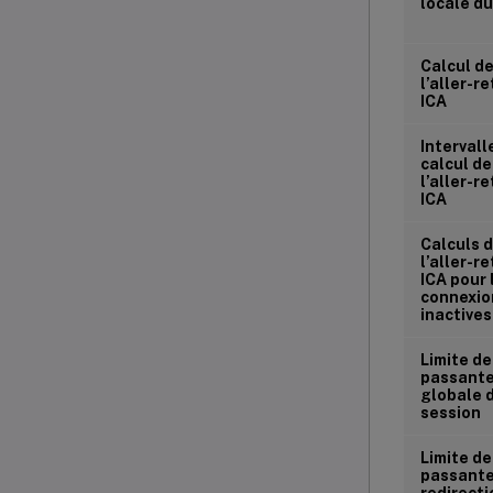
locale du
Calcul d
l’aller-r
ICA
Intervall
calcul de
l’aller-r
ICA
Calculs 
l’aller-r
ICA pour 
connexio
inactives
Limite d
passant
globale d
session
Limite d
passante
redirecti