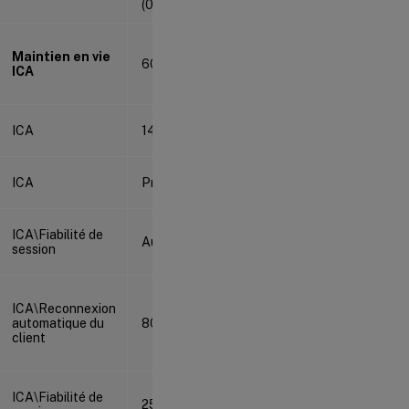
(0)
Maintien en vie
60 secondes
ICA
ICA
1494
ICA
Préféré (2)
ICA\Fiabilité de
Autorisé (1)
session
ICA\Reconnexion
automatique du
80 %
client
ICA\Fiabilité de
2598