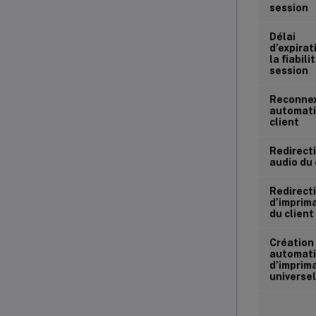
session
Délai
d’expirat
la fiabili
session
Reconne
automati
client
Redirect
audio du 
Redirect
d’imprim
du client
Création
automat
d’imprim
universe