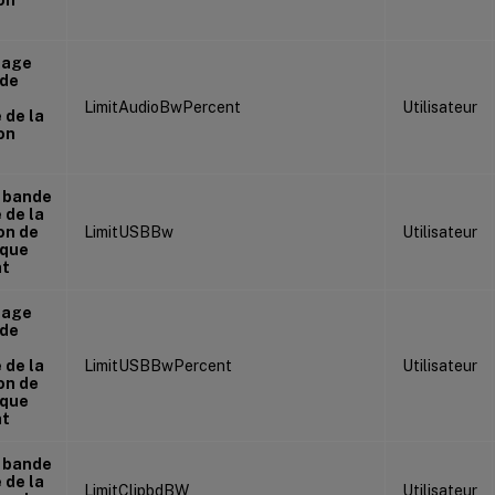
tage
 de
LimitAudioBwPercent
Utilisateur
 de la
on
e bande
 de la
on de
LimitUSBBw
Utilisateur
ique
nt
tage
 de
 de la
LimitUSBBwPercent
Utilisateur
on de
ique
nt
e bande
 de la
LimitClipbdBW
Utilisateur