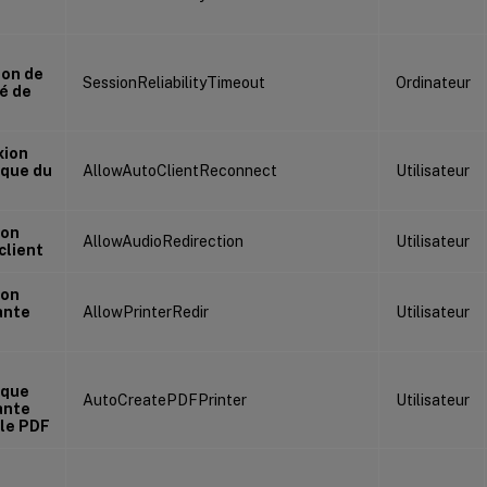
ion de
SessionReliabilityTimeout
Ordinateur
té de
xion
que du
AllowAutoClientReconnect
Utilisateur
ion
AllowAudioRedirection
Utilisateur
client
ion
ante
AllowPrinterRedir
Utilisateur
ique
AutoCreatePDFPrinter
Utilisateur
ante
lle PDF