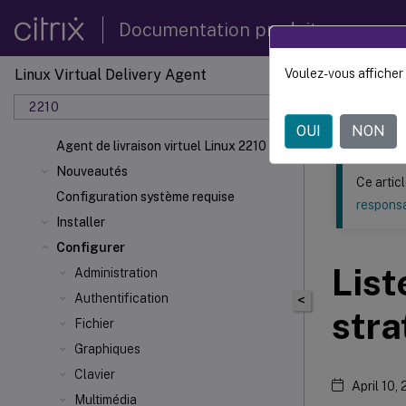
Documentation produit
Linux Virtual Delivery Agent
Voulez-vous afficher 
Ce contenu a 
2210
Agent d
OUI
NON
Agent de livraison virtuel Linux 2210
Nouveautés
Ce artic
Configuration système requise
responsa
Installer
Configurer
List
Administration
Authentification
<
stra
Fichier
Graphiques
Clavier
April 10,
Multimédia