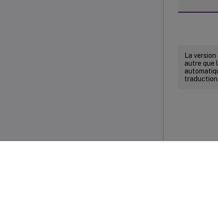
La version
autre que l
automatiqu
traduction
Commenta