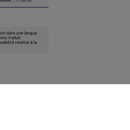
00000" --force
rsion dans une langue
tenu traduit
abilité relative à la
ité et conditions légales
|
Préférences de cookies
|
docs.cloud.com
© 1999-
2026
Cloud Software Group, Inc. All rights reserved.