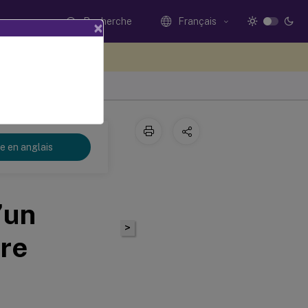
Recherche
Français
×
ez votre avis ici
re en anglais
’un
>
ire