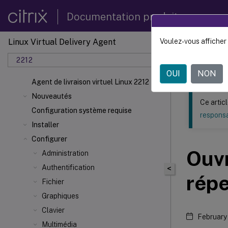
Documentation produit
Linux Virtual Delivery Agent
Voulez-vous afficher 
Ce contenu a 
2212
Agent d
OUI
NON
Agent de livraison virtuel Linux 2212
Nouveautés
Ce artic
Configuration système requise
responsa
Installer
Configurer
Ouvr
Administration
Authentification
<
répe
Fichier
Graphiques
Clavier
February
Multimédia