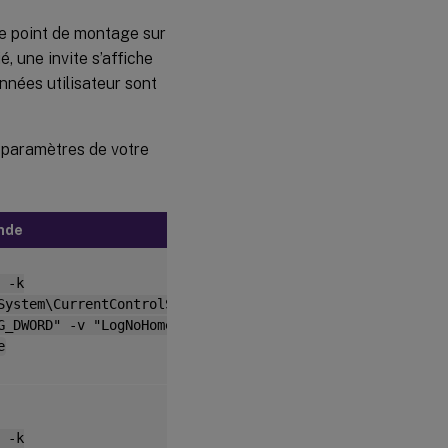
le point de montage sur
, une invite s’affiche
nnées utilisateur sont
es paramètres de votre
nde
 -k
System\CurrentControlSet\Control\Citrix"
G_DWORD" -v "LogNoHome" -d "0x00000001"
e
 -k