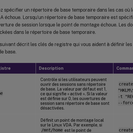
 spécifier un répertoire de base temporaire dans les cas où 
A échoue. Lorsqu’un répertoire de base temporaire est spécifié
uverture de session lorsque le point de montage échoue. Les do
ckées dans le répertoire de base temporaire.
suivant décrit les clés de registre qui vous aident à définir l
de base.
gistre
Description
Comma
Contrôle si les utilisateurs peuvent
ouvrir des sessions sans répertoire
create
de base. La valeur par défaut est 1,
"HKLM\
me
ce qui signifie « activé ». Si la valeur
-t "RE
est définie sur 0, les ouvertures de
--forc
session sans répertoire de base sont
désactivées.
Définit un point de montage local
sur le Linux VDA. Par exemple, si
/mnt/home
est le point de
create