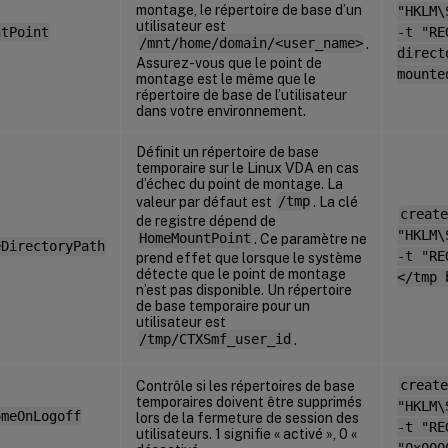
montage, le répertoire de base d’un
"HKLM\
utilisateur est
ntPoint
-t "RE
/mnt/home/domain/<user_name>
.
direct
Assurez-vous que le point de
mounte
montage est le même que le
répertoire de base de l’utilisateur
dans votre environnement.
Définit un répertoire de base
temporaire sur le Linux VDA en cas
d’échec du point de montage. La
valeur par défaut est
/tmp
. La clé
create
de registre dépend de
"HKLM\
HomeMountPoint
. Ce paramètre ne
eDirectoryPath
-t "RE
prend effet que lorsque le système
détecte que le point de montage
</tmp 
n’est pas disponible. Un répertoire
de base temporaire pour un
utilisateur est
/tmp/CTXSmf_user_id
.
Contrôle si les répertoires de base
create
temporaires doivent être supprimés
"HKLM\
omeOnLogoff
lors de la fermeture de session des
-t "RE
utilisateurs. 1 signifie « activé », 0 «