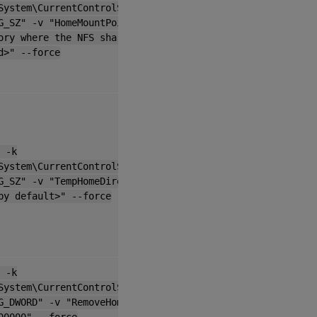
System\CurrentControlSet\Control\Citrix"
G_SZ" -v "HomeMountPoint" -d "<A
ory where the NFS share is to be
d>" --force
 -k
System\CurrentControlSet\Control\Citrix"
G_SZ" -v "TempHomeDirectoryPath" -d "
by default>" --force
 -k
System\CurrentControlSet\Control\Citrix"
G_DWORD" -v "RemoveHomeOnLogoff" -d