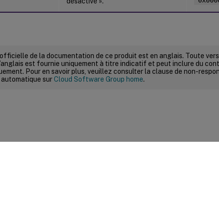
"0x000
désactivé ».
 officielle de la documentation de ce produit est en anglais. Toute ve
’anglais est fournie uniquement à titre indicatif et peut inclure du con
ement. Pour en savoir plus, veuillez consulter la clause de non-respons
 automatique sur
Cloud Software Group home
.
ires sur le site
|
Vos préférences de confidentialité
|
Confidential