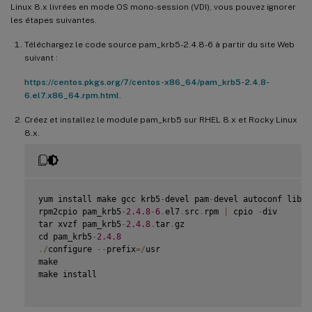
Linux 8.x livrées en mode OS mono-session (VDI), vous pouvez ignorer
les étapes suivantes.
Téléchargez le code source pam_krb5-2.4.8-6 à partir du site Web
suivant :
https://centos.pkgs.org/7/centos-x86_64/pam_krb5-2.4.8-
6.el7.x86_64.rpm.html
.
Créez et installez le module pam_krb5 sur RHEL 8.x et Rocky Linux
8.x.
yum install make gcc krb5
-
devel pam
-
devel autoconf libtoo
rpm2cpio pam_krb5
-
2.4
.8
-
6
.
el7
.
src
.
rpm 
|
 cpio 
-
div

tar xvzf pam_krb5
-
2.4
.8
.
tar
.
gz

cd pam_krb5
-
2.4
.8
.
/
configure 
--
prefix
=
/
usr

make

make install
