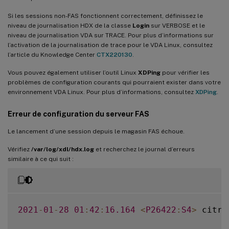
Si les sessions non-FAS fonctionnent correctement, définissez le
niveau de journalisation HDX de la classe
Login
sur VERBOSE et le
niveau de journalisation VDA sur TRACE. Pour plus d’informations sur
l’activation de la journalisation de trace pour le VDA Linux, consultez
l’article du Knowledge Center
CTX220130
.
Vous pouvez également utiliser l’outil Linux
XDPing
pour vérifier les
problèmes de configuration courants qui pourraient exister dans votre
environnement VDA Linux. Pour plus d’informations, consultez
XDPing
.
Erreur de configuration du serveur FAS
Le lancement d’une session depuis le magasin FAS échoue.
Vérifiez
/var/log/xdl/hdx.log
et recherchez le journal d’erreurs
similaire à ce qui suit :
2021
-
01
-
28
01
:
42
:
16.164
<
P26422
:
S4
>
 citri