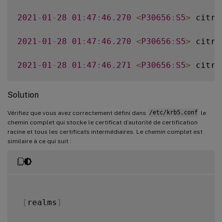
2021
-
01
-
28
01
:
47
:
46.270
<
P30656
:
S5
>
 citri
2021
-
01
-
28
01
:
47
:
46.270
<
P30656
:
S5
>
 citri
2021
-
01
-
28
01
:
47
:
46.271
<
P30656
:
S5
>
 citri
2021
-
01
-
28
01
:
47
:
46.271
<
P30656
:
S5
>
 citri
Solution
2021
-
01
-
28
01
:
47
:
46.271
<
P30656
:
S5
>
 citri
Vérifiez que vous avez correctement défini dans
/etc/krb5.conf
le
chemin complet qui stocke le certificat d’autorité de certification
racine et tous les certificats intermédiaires. Le chemin complet est
2021
-
01
-
28
01
:
47
:
46.271
<
P30656
:
S5
>
 citri
similaire à ce qui suit :
2021
-
01
-
28
01
:
47
:
48.060
<
P30656
:
S5
>
 citri
[
realms
]