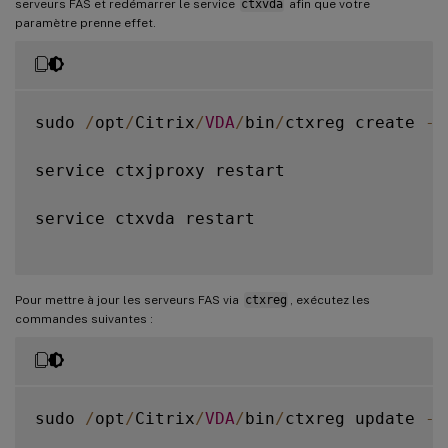
serveurs FAS et redémarrer le service
ctxvda
afin que votre
paramètre prenne effet.
sudo 
/
opt
/
Citrix
/
VDA
/
bin
/
ctxreg create 
-
k
service ctxjproxy restart

service ctxvda restart

Pour mettre à jour les serveurs FAS via
ctxreg
, exécutez les
commandes suivantes :
sudo 
/
opt
/
Citrix
/
VDA
/
bin
/
ctxreg update 
-
k