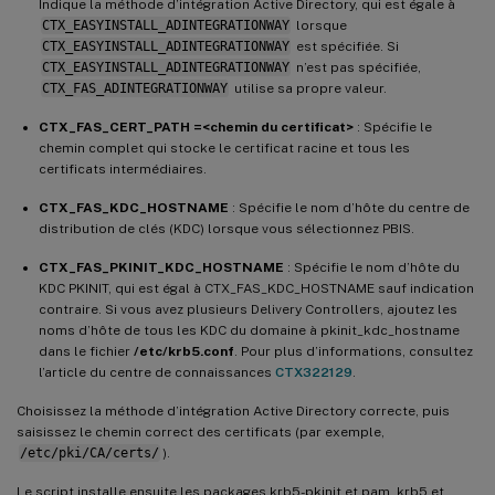
Indique la méthode d’intégration Active Directory, qui est égale à
CTX_EASYINSTALL_ADINTEGRATIONWAY
lorsque
CTX_EASYINSTALL_ADINTEGRATIONWAY
est spécifiée. Si
CTX_EASYINSTALL_ADINTEGRATIONWAY
n’est pas spécifiée,
CTX_FAS_ADINTEGRATIONWAY
utilise sa propre valeur.
CTX_FAS_CERT_PATH =<chemin du certificat>
: Spécifie le
chemin complet qui stocke le certificat racine et tous les
certificats intermédiaires.
CTX_FAS_KDC_HOSTNAME
: Spécifie le nom d’hôte du centre de
distribution de clés (KDC) lorsque vous sélectionnez PBIS.
CTX_FAS_PKINIT_KDC_HOSTNAME
: Spécifie le nom d’hôte du
KDC PKINIT, qui est égal à CTX_FAS_KDC_HOSTNAME sauf indication
contraire. Si vous avez plusieurs Delivery Controllers, ajoutez les
noms d’hôte de tous les KDC du domaine à pkinit_kdc_hostname
dans le fichier
/etc/krb5.conf
. Pour plus d’informations, consultez
l’article du centre de connaissances
CTX322129
.
Choisissez la méthode d’intégration Active Directory correcte, puis
saisissez le chemin correct des certificats (par exemple,
/etc/pki/CA/certs/
).
Le script installe ensuite les packages krb5-pkinit et pam_krb5 et