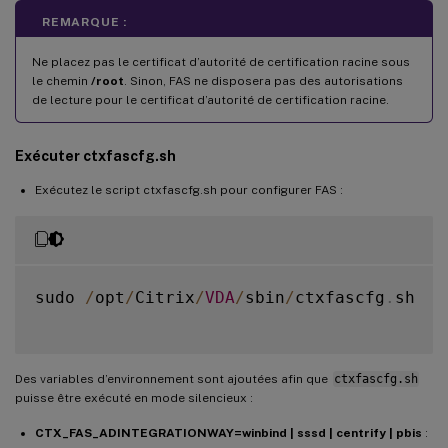
REMARQUE :
Ne placez pas le certificat d’autorité de certification racine sous
le chemin
/root
. Sinon, FAS ne disposera pas des autorisations
de lecture pour le certificat d’autorité de certification racine.
Exécuter ctxfascfg.sh
Exécutez le script ctxfascfg.sh pour configurer FAS :
sudo 
/
opt
/
Citrix
/
VDA
/
sbin
/
ctxfascfg
.
sh

Des variables d’environnement sont ajoutées afin que
ctxfascfg.sh
puisse être exécuté en mode silencieux :
CTX_FAS_ADINTEGRATIONWAY=winbind | sssd | centrify | pbis
: