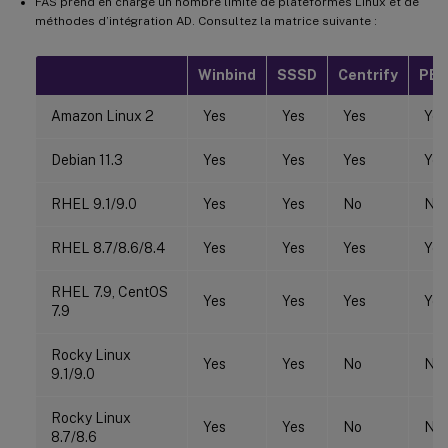
FAS prend en charge un nombre limité de plateformes Linux et de
méthodes d’intégration AD. Consultez la matrice suivante :
Winbind
SSSD
Centrify
PBI
Amazon Linux 2
Yes
Yes
Yes
Yes
Debian 11.3
Yes
Yes
Yes
Yes
RHEL 9.1/9.0
Yes
Yes
No
No
RHEL 8.7/8.6/8.4
Yes
Yes
Yes
Yes
RHEL 7.9, CentOS
Yes
Yes
Yes
Yes
7.9
Rocky Linux
Yes
Yes
No
No
9.1/9.0
Rocky Linux
Yes
Yes
No
No
8.7/8.6