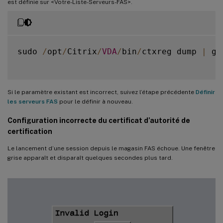
est définie sur <Votre-Liste-Serveurs-FAS>.
sudo 
/
opt
/
Citrix
/
VDA
/
bin
/
ctxreg dump 
|
 gr
Si le paramètre existant est incorrect, suivez l’étape précédente
Définir
les serveurs FAS
pour le définir à nouveau.
Configuration incorrecte du certificat d’autorité de
certification
Le lancement d’une session depuis le magasin FAS échoue. Une fenêtre
grise apparaît et disparaît quelques secondes plus tard.