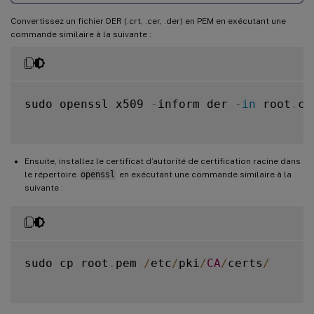
Convertissez un fichier DER (.crt, .cer, .der) en PEM en exécutant une
commande similaire à la suivante :
sudo openssl x509 
-
inform der 
-
in
 root
.
ce
Ensuite, installez le certificat d’autorité de certification racine dans
le répertoire
openssl
en exécutant une commande similaire à la
suivante :
sudo cp root
.
pem 
/
etc
/
pki
/
CA
/
certs
/