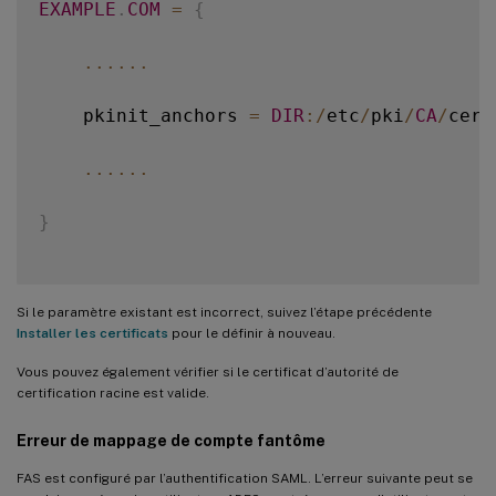
EXAMPLE
.
COM
=
{
...
...
    pkinit_anchors 
=
DIR
:
/
etc
/
pki
/
CA
/
cert
...
...
}
Si le paramètre existant est incorrect, suivez l’étape précédente
Installer les certificats
pour le définir à nouveau.
Vous pouvez également vérifier si le certificat d’autorité de
certification racine est valide.
Erreur de mappage de compte fantôme
FAS est configuré par l’authentification SAML. L’erreur suivante peut se