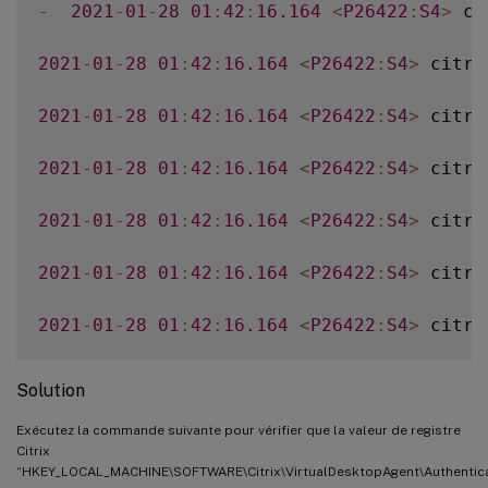
-
2021
-
01
-
28
01
:
42
:
16.164
<
P26422
:
S4
>
 ci
2021
-
01
-
28
01
:
42
:
16.164
<
P26422
:
S4
>
 citri
2021
-
01
-
28
01
:
42
:
16.164
<
P26422
:
S4
>
 citri
2021
-
01
-
28
01
:
42
:
16.164
<
P26422
:
S4
>
 citri
2021
-
01
-
28
01
:
42
:
16.164
<
P26422
:
S4
>
 citri
2021
-
01
-
28
01
:
42
:
16.164
<
P26422
:
S4
>
 citri
2021
-
01
-
28
01
:
42
:
16.164
<
P26422
:
S4
>
 citri
Solution
Exécutez la commande suivante pour vérifier que la valeur de registre
Citrix
“HKEY_LOCAL_MACHINE\SOFTWARE\Citrix\VirtualDesktopAgent\Authenticat