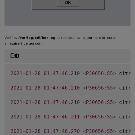
Vérifiez
/var/log/xdl/hdx.log
et recherchez le journal d’erreurs
similaire à ce qui suit :
2021
-
01
-
28
01
:
47
:
46.210
<
P30656
:
S5
>
 citri
2021
-
01
-
28
01
:
47
:
46.210
<
P30656
:
S5
>
 citri
2021
-
01
-
28
01
:
47
:
46.210
<
P30656
:
S5
>
 citri
2021
-
01
-
28
01
:
47
:
46.211
<
P30656
:
S5
>
 citri
2021
-
01
-
28
01
:
47
:
46.270
<
P30656
:
S5
>
 citri