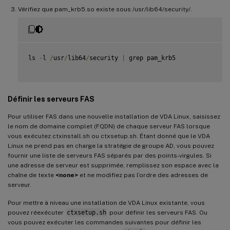
Vérifiez que pam_krb5.so existe sous /usr/lib64/security/.
ls 
-
l 
/
usr
/
lib64
/
security 
|
 grep pam_krb5

Définir les serveurs FAS
Pour utiliser FAS dans une nouvelle installation de VDA Linux, saisissez
le nom de domaine complet (FQDN) de chaque serveur FAS lorsque
vous exécutez ctxinstall.sh ou ctxsetup.sh. Étant donné que le VDA
Linux ne prend pas en charge la stratégie de groupe AD, vous pouvez
fournir une liste de serveurs FAS séparés par des points-virgules. Si
une adresse de serveur est supprimée, remplissez son espace avec la
chaîne de texte
<none>
et ne modifiez pas l’ordre des adresses de
serveur.
Pour mettre à niveau une installation de VDA Linux existante, vous
pouvez réexécuter
ctxsetup.sh
pour définir les serveurs FAS. Ou
vous pouvez exécuter les commandes suivantes pour définir les