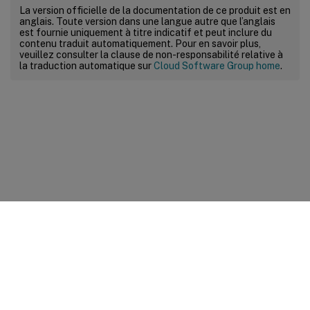
La version officielle de la documentation de ce produit est en
anglais. Toute version dans une langue autre que l’anglais
est fournie uniquement à titre indicatif et peut inclure du
contenu traduit automatiquement. Pour en savoir plus,
veuillez consulter la clause de non-responsabilité relative à
la traduction automatique sur
Cloud Software Group home
.
Commentaires sur le site
Vos préférences de confidentialité
Confidentialité et
conditions légales
Préférences de cookies
docs.cloud.com