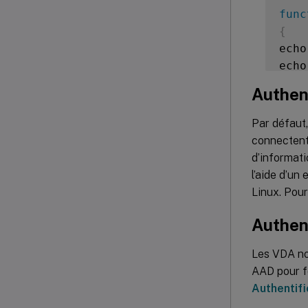
func
{
echo
echo
echo
Authen
echo
}
Par défaut,
connectent 
get_
d’informati
l’aide d’un
Linux. Pour
Authent
Les VDA non
AAD pour fo
Authentifi