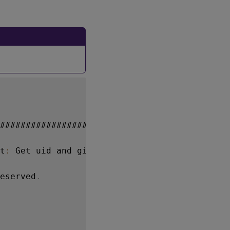
##############################

t
:
 Get uid and gid 
for
 the user

eserved
.