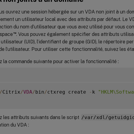
us ouvrez une session hébergée sur un VDA non joint à un do
ment un utilisateur local avec des attributs par défaut. Le VD
nction du nom d’utilisateur que vous avez utilisé pour vous con
™
kspace
. Vous pouvez également spécifier des attributs utili
t utilisateur (UID), l’identifiant de groupe (GID), le répertoire pe
e l’utilisateur. Pour utiliser cette fonctionnalité, suivez les ét
 la commande suivante pour activer la fonctionnalité :
/
Citrix
/
VDA
/
bin
/
ctxreg create 
-
k 
"HKLM\Softwa
z les attributs suivants dans le script
/var/xdl/getuidgi
lation du VDA :