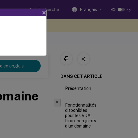
Recherche
Français
×
ez votre avis ici
re en anglais
DANS CET ARTICLE
Présentation
domaine
>
Fonctionnalités
disponibles
pour les VDA
Linux non joints
à un domaine