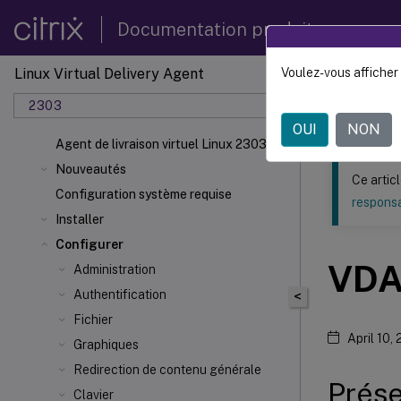
Documentation produit
Linux Virtual Delivery Agent
Voulez-vous afficher 
Ce contenu a 
2303
Agent d
OUI
NON
Agent de livraison virtuel Linux 2303
Nouveautés
Ce artic
Configuration système requise
responsa
Installer
Configurer
VDA 
Administration
Authentification
<
Fichier
April 10,
Graphiques
Redirection de contenu générale
Prése
Clavier