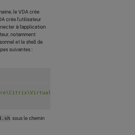
maine, le VDA crée
A crée l’utilisateur
necter à l’application
sateur, notamment
rsonnel et le shell de
apes suivantes :
re\Citrix\VirtualDesktopAgent\LocalMappedAcc
d.sh
sous le chemin