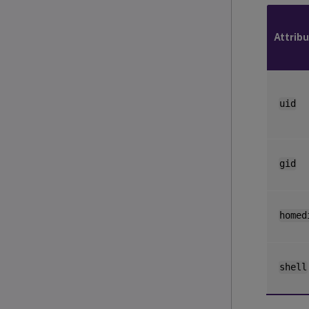
Attribu
uid
gid
homed
shell