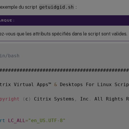
 exemple du script
getuidgid.sh
:
RQUE :
z-vous que les attributs spécifiés dans le script sont valides.
in/bash
#############################################
trix Virtual Apps™ 
&
 Desktops For Linux Scrip
pyright
(
c
)
 Citrix Systems
,
 Inc
.
 All Rights R
rt
LC_ALL
=
"en_US.UTF-8"