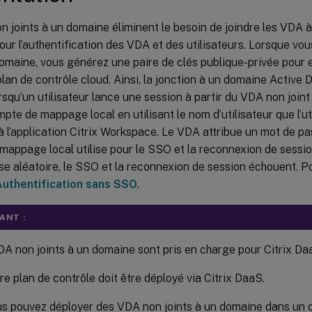
 joints à un domaine éliminent le besoin de joindre les VDA 
our l’authentification des VDA et des utilisateurs. Lorsque v
domaine, vous générez une paire de clés publique-privée pour 
lan de contrôle cloud. Ainsi, la jonction à un domaine Active D
rsqu’un utilisateur lance une session à partir du VDA non join
pte de mappage local en utilisant le nom d’utilisateur que l’uti
 l’application Citrix Workspace. Le VDA attribue un mot de pa
appage local utilise pour le SSO et la reconnexion de session
e aléatoire, le SSO et la reconnexion de session échouent. P
Authentification sans SSO
.
ANT :
A non joints à un domaine sont pris en charge pour Citrix Da
re plan de contrôle doit être déployé via Citrix DaaS.
s pouvez déployer des VDA non joints à un domaine dans un c