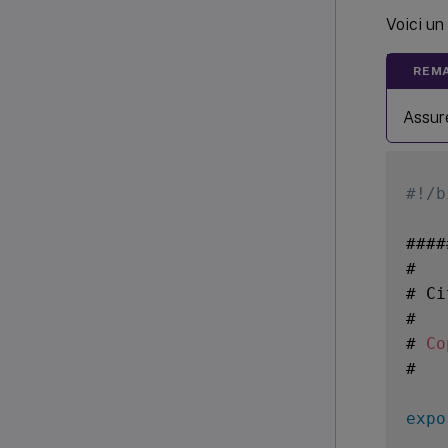
Voici un
REMA
Assure
#!/b
####
#

# Ci
#

# 
Co
#

expo