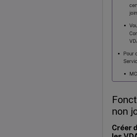
cen
joi
Vou
Con
VDA
Pour c
Servi
MCS
Fonct
non j
Créer d
les VDA