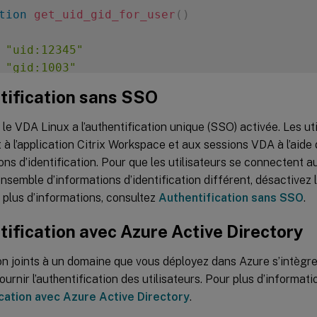
tion
get_uid_gid_for_user
(
)
 
"uid:12345"
 
"gid:1003"
 
"homedir:/home/$1"
tification sans SSO
 
"shell:/bin/sh"
 le VDA Linux a l’authentification unique (SSO) activée. Les ut
à l’application Citrix Workspace et aux sessions VDA à l’aide
uid_gid_for_user $1

ons d’identification. Pour que les utilisateurs se connectent 
 ensemble d’informations d’identification différent, désactivez
 plus d’informations, consultez
Authentification sans SSO
.
ification avec Azure Active Directory
 joints à un domaine que vous déployez dans Azure s’intègren
urnir l’authentification des utilisateurs. Pour plus d’informati
cation avec Azure Active Directory
.