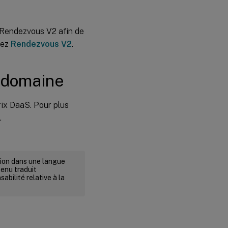
e Rendezvous V2 afin de
tez
Rendezvous V2
.
n domaine
rix DaaS. Pour plus
.
rsion dans une langue
tenu traduit
abilité relative à la