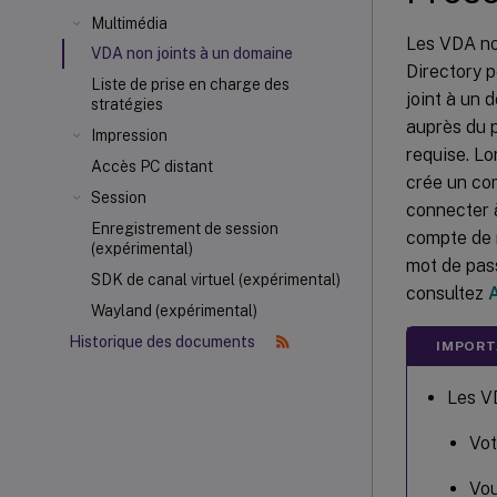
Multimédia
Les VDA non
VDA non joints à un domaine
Directory p
Liste de prise en charge des
joint à un 
stratégies
auprès du p
Impression
requise. Lo
Accès PC distant
crée un com
Session
connecter à
Enregistrement de session
compte de m
(expérimental)
mot de pass
SDK de canal virtuel (expérimental)
consultez
Wayland (expérimental)
Historique des documents
IMPORT
Les VD
Vot
Vou