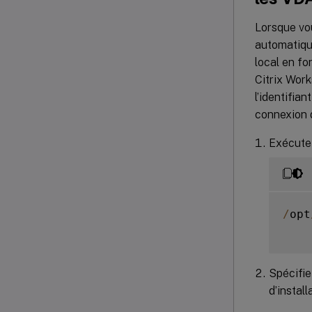
Lorsque vo
automatique
local en fo
Citrix Wor
l’identifian
connexion d
Exécutez
/
opt
Spécifie
d’instal