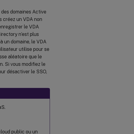
Créer
des
à des domaines Active
VDA
ous créez un VDA non
Linux
non
enregistrer le VDA
joints à
irectory n’est plus
un
domaine
t à un domaine, le VDA
lisateur utilise pour se
sse aléatoire que le
. Si vous modifiez le
our désactiver le SSO,
aS.
loud public ou un