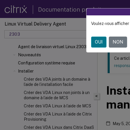
Documentation produit
Linux Virtual Delivery Agent
Voulez-vous afficher 
Ce contenu a 
2303
Agent d
OUI
NON
Agent de livraison virtuel Linux 2303
Nouveautés
Ce artic
Configuration système requise
responsa
Installer
Créer des VDA joints à un domaine à
l’aide de l’installation facile
Inst
Créer des VDA Linux non joints à un
<
domaine à l’aide de MCS
man
Créer des VDA Linux à l’aide de MCS
Créer des VDA Linux à l’aide de Citrix
Provisioning
May 5, 2
Créer des VDA Linux dans Citrix DaaS