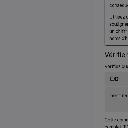
conséque
Utilisez 
souligne
un chiffr
noms d’hô
Vérifie
Vérifiez qu
hostna
Cette comm
complet (F