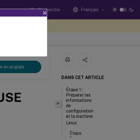
Recherche
Français
×
ez votre avis ici
re en anglais
DANS CET ARTICLE
Étape 1 :
SUSE
Préparer les
informations
>
de
configuration
et la machine
Linux
Étape
1a :