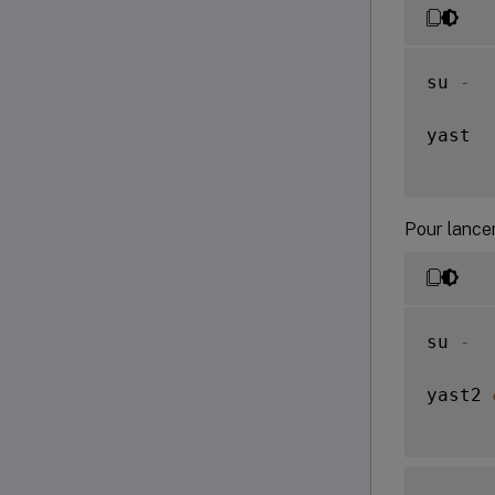
su 
-
yast

Pour lancer 
su 
-
yast2 