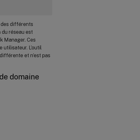
Service
d’authentification
Quest
 des différents
Centrify
n du réseau est
DirectControl
ork Manager. Ces
 utilisateur. L’outil
SSSD
différente et n’est pas
Activez
SSSD
 de domaine
Vérifiez
l’appartenance
au domaine
PBIS
Étape 4
:
Installer