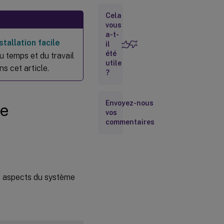
Lancer
l’outil
Cela
YaST
vous
a-t-
stallation facile
Étape 1c :
il
Configurer
été
du temps et du travail
le service
utile
ns cet article.
NTP
?
Étape 1d :
Installer les
packages
Envoyez-nous
dépendants
de
du VDA
vos
Linux
commentaires
Étape 2 :
Préparer
l’hyperviseur
es aspects du système
Corriger la
synchronisation
de l’heure sur
Citrix
™
Hypervisor