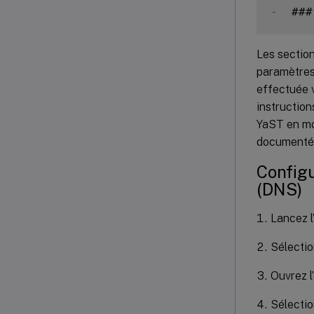
-
  ###
Les section
paramètres 
effectuée v
instructions
YaST en mod
documentée
Configu
(DNS)
Lancez l’
Sélecti
Ouvrez l
Sélectio