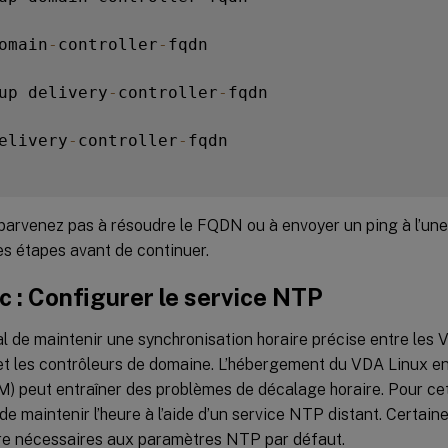
omain
-
controller
-
fqdn

up delivery
-
controller
-
fqdn

elivery
-
controller
-
fqdn

 parvenez pas à résoudre le FQDN ou à envoyer un ping à l’un
es étapes avant de continuer.
c : Configurer le service NTP
ial de maintenir une synchronisation horaire précise entre les 
 et les contrôleurs de domaine. L’hébergement du VDA Linux e
VM) peut entraîner des problèmes de décalage horaire. Pour cett
de maintenir l’heure à l’aide d’un service NTP distant. Certain
re nécessaires aux paramètres NTP par défaut.