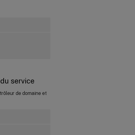
guidée
Configuration
automatisée
Supprimer les
modifications
de
configuration
Journaux de
configuration
 du service
Étape 9 :
Exécuter
XDPing
trôleur de domaine et
Étape
10 :
Exécuter
le Linux
VDA