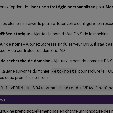
nnez l’option
Utiliser une stratégie personnalisée
pour
Mod
 les éléments suivants pour refléter votre configuration résea
d’hôte statique
– Ajoutez le nom d’hôte DNS de la machine.
eur de noms
– Ajoutez l’adresse IP du serveur DNS. Il s’agit 
esse IP du contrôleur de domaine AD.
 de recherche de domaine
– Ajoutez le nom de domaine DNS
 la ligne suivante du fichier
/etc/hosts
pour inclure le FQ
s deux premières entrées :
.0.1 <FQDN du VDA> <nom d'hôte du VDA> localh
UE :
inux ne prend actuellement pas en charge la troncature des