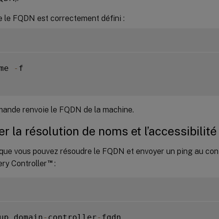
e le FQDN est correctement défini :
me 
-
f

ande renvoie le FQDN de la machine.
ier la résolution de noms et l’accessibilité
 que vous pouvez résoudre le FQDN et envoyer un ping au con
™
ery Controller
:
up domain
-
controller
-
fqdn
