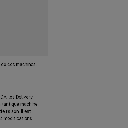
Étape 11 :
Créer des
catalogues
de
machines
Étape 12 :
Créer des
groupes
de mise à
disposition
e de ces machines,
VDA, les Delivery
n tant que machine
e raison, il est
es modifications