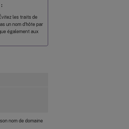
Linux
 :
Évitez les traits de
Étape 6c :
Mettre à
as un nom d’hôte par
niveau le
lique également aux
VDA
Linux
(facultatif)
Étape 7
:
Installer
les
pilotes
NVIDIA
GRID
Étape 8 :
Configurer
le VDA
Linux
n son nom de domaine
Configuration