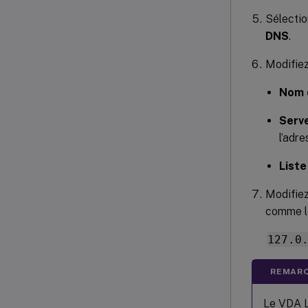
Sélectio
DNS
.
Modifiez
Nom 
Serv
l’adr
Liste
Modifiez
comme le
127.0
REMARQ
Le VDA L