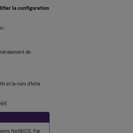
.NET
ifier la configuration
Runtime
6.0
Étape 5 :
u :
Télécharger
le package
VDA Linux
généralement de
Étape 6
:
Installer
.
le VDA
Linux
DN et le nom d’hôte
Étape 6a :
Désinstaller
l’ancienne
ost
version
Étape
6b :
Installer
 noms NetBIOS. Par
le VDA