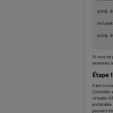
ping d
nslook
ping d
Si vous ne
examinez l
Étape 1
Il est cruc
Controller
virtuelle (
préférable 
peuvent êt