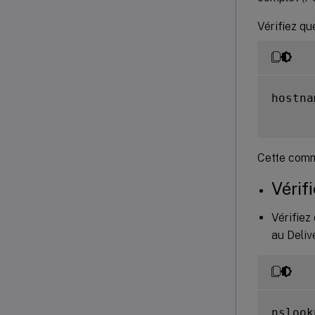
Vérifiez qu
hostna
Cette comm
Vérif
Vérifiez
au Deliv
nslook