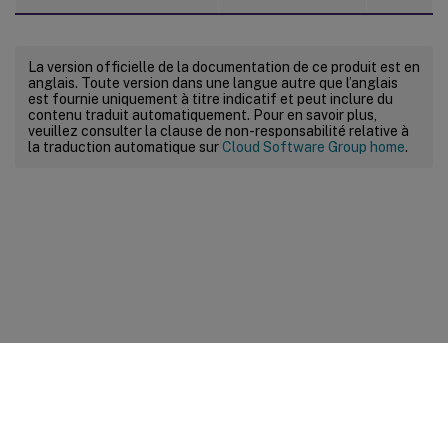
La version officielle de la documentation de ce produit est en
anglais. Toute version dans une langue autre que l’anglais
est fournie uniquement à titre indicatif et peut inclure du
contenu traduit automatiquement. Pour en savoir plus,
veuillez consulter la clause de non-responsabilité relative à
la traduction automatique sur
Cloud Software Group home
.