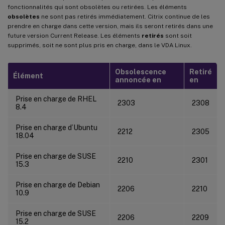
fonctionnalités qui sont obsolètes ou retirées. Les éléments
obsolètes
ne sont pas retirés immédiatement. Citrix continue de les
prendre en charge dans cette version, mais ils seront retirés dans une
future version Current Release. Les éléments
retirés
sont soit
supprimés, soit ne sont plus pris en charge, dans le VDA Linux.
Obsolescence
Retiré
Élément
annoncée en
en
Prise en charge de RHEL
2303
2308
8.4
Prise en charge d’Ubuntu
2212
2305
18.04
Prise en charge de SUSE
2210
2301
15.3
Prise en charge de Debian
2206
2210
10.9
Prise en charge de SUSE
2206
2209
15.2