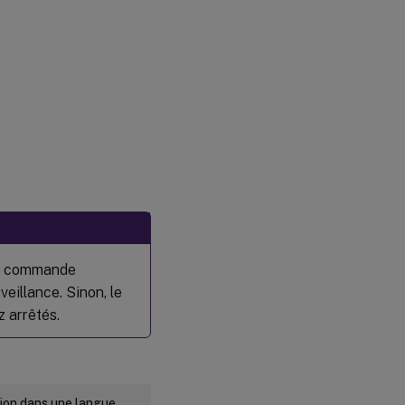
la commande
eillance. Sinon, le
 arrêtés.
rsion dans une langue