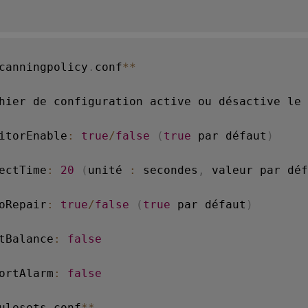
canningpolicy
.
conf
**
hier de configuration active ou désactive le 
itorEnable
:
true
/
false
(
true
 par défaut
)
ectTime
:
20
(
unité 
:
 secondes
,
 valeur par déf
oRepair
:
true
/
false
(
true
 par défaut
)
tBalance
:
false
ortAlarm
:
false
ulesets
.
conf
**