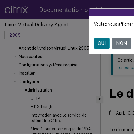
Documentation produit
Linux Virtual Delivery Agent
Voulez-vous afficher 
Ce contenu a 
2305
Agent d
OUI
NON
Agent de livraison virtuel Linux 2305
Nouveautés
Ce artic
Configuration système requise
responsa
Installer
Configurer
Le d
Administration
CEIP
<
HDX
Insight
April 10,
Intégration avec le service de
télémétrie Citrix
Mise à jour automatique du VDA
Le démon du