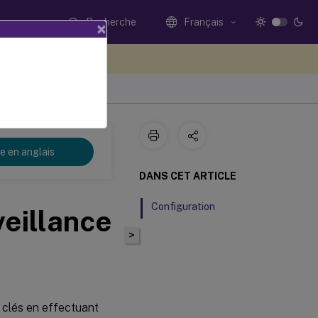
Recherche
Français
×
ez votre avis ici
re en anglais
DANS CET ARTICLE
Configuration
eillance
>
s clés en effectuant