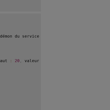
démon du service de surveillance
.
 Il définit
aut 
:
20
,
 valeur minimale 
:
5
)