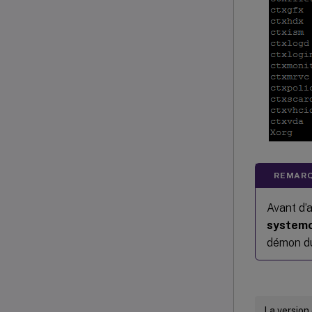
REMARQ
Avant d’a
systemc
démon du
La version