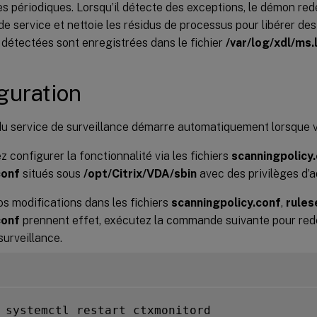
s périodiques. Lorsqu’il détecte des exceptions, le démon red
e service et nettoie les résidus de processus pour libérer de
détectées sont enregistrées dans le fichier
/var/log/xdl/ms.
guration
u service de surveillance démarre automatiquement lorsque 
 configurer la fonctionnalité via les fichiers
scanningpolicy
conf
situés sous
/opt/Citrix/VDA/sbin
avec des privilèges d’a
s modifications dans les fichiers
scanningpolicy.conf
,
rules
conf
prennent effet, exécutez la commande suivante pour re
surveillance.
 systemctl restart ctxmonitord
