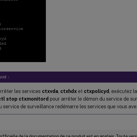
UE :
rrêter les services
ctxvda
,
ctxhdx
et
ctxpolicyd
, exécutez 
tl stop ctxmonitord
pour arrêter le démon du service de surv
 service de surveillance redémarre les services que vous avez
 officielle de la documentation de ce produit est en anglais. Toute ve