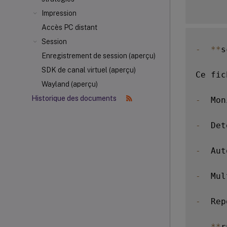
Impression
Accès PC distant
Session
-
**
s
Enregistrement de session (aperçu)
SDK de canal virtuel (aperçu)
Ce fic
Wayland (aperçu)
Historique des documents
-
  Mon
-
  Det
-
  Aut
-
  Mul
-
  Rep
-
**
r