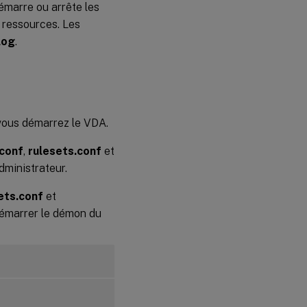
émarre ou arrête les
s ressources. Les
log
.
vous démarrez le VDA.
.conf
,
rulesets.conf
et
dministrateur.
ets.conf
et
démarrer le démon du