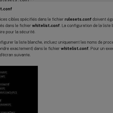
st.conf
hier de configuration spécifie les services c
ices cibles spécifiés dans le fichier
rulesets.conf
doivent ég
re services surveillés par défaut
]
(
/
en
-
us
/
lin
és dans le fichier
whitelist.conf
. La configuration de la liste 
re pour la sécurité.
onfigurer chaque service à surveiller
,
 défini
figurer la liste blanche, incluez uniquement les noms de proc
ndre exactement) dans le fichier
whitelist.conf
. Pour un exe
onitorUser
**
:
 all

d’écran suivante.
onitorType
**
:
3
rocessName
**
:
<
>
(
Le nom du processus ne peut
peration
**
:
1
/
2
/
4
/
8
(
1
=
 arrêter le service l
BRecord
**
:
false