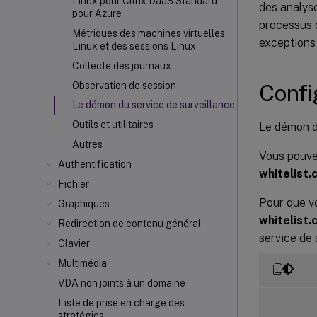
Linux pour Citrix DaaS Standard
des analyse
pour Azure
processus d
Métriques des machines virtuelles
exceptions 
Linux et des sessions Linux
Collecte des journaux
Confi
Observation de session
Le démon du service de surveillance
Outils et utilitaires
Le démon d
Autres
Vous pouvez
Authentification
whitelist.
Fichier
Pour que vo
Graphiques
whitelist.
Redirection de contenu général
service de 
Clavier
Multimédia
VDA non joints à un domaine
Liste de prise en charge des
-
 
stratégies