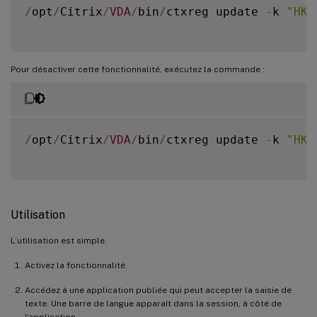
/
opt
/
Citrix
/
VDA
/
bin
/
ctxreg update 
-
k 
"HKE
Pour désactiver cette fonctionnalité, exécutez la commande :
/
opt
/
Citrix
/
VDA
/
bin
/
ctxreg update 
-
k 
"HKE
Utilisation
L’utilisation est simple.
Activez la fonctionnalité.
Accédez à une application publiée qui peut accepter la saisie de
texte. Une barre de langue apparaît dans la session, à côté de
l’application.