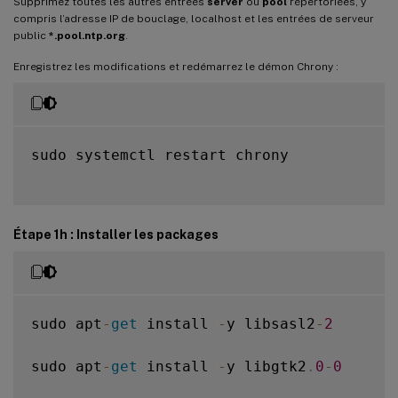
Supprimez toutes les autres entrées
server
ou
pool
répertoriées, y
compris l’adresse IP de bouclage, localhost et les entrées de serveur
public
*.pool.ntp.org
.
Enregistrez les modifications et redémarrez le démon Chrony :
sudo systemctl restart chrony

Étape 1h : Installer les packages
sudo apt
-
get
 install 
-
y libsasl2
-
2
sudo apt
-
get
 install 
-
y libgtk2
.
0
-
0