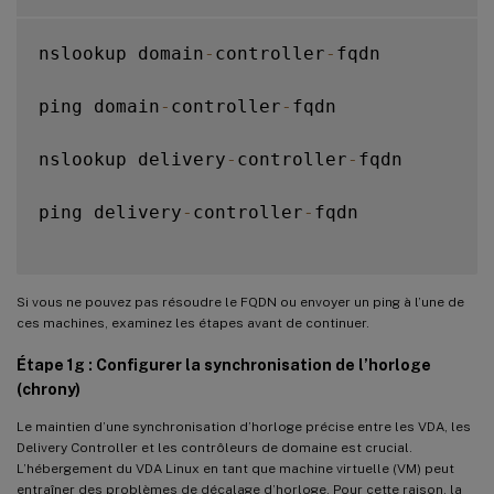
nslookup domain
-
controller
-
fqdn

ping domain
-
controller
-
fqdn

nslookup delivery
-
controller
-
fqdn

ping delivery
-
controller
-
fqdn

Si vous ne pouvez pas résoudre le FQDN ou envoyer un ping à l’une de
ces machines, examinez les étapes avant de continuer.
Étape 1g : Configurer la synchronisation de l’horloge
(chrony)
Le maintien d’une synchronisation d’horloge précise entre les VDA, les
Delivery Controller et les contrôleurs de domaine est crucial.
L’hébergement du VDA Linux en tant que machine virtuelle (VM) peut
entraîner des problèmes de décalage d’horloge. Pour cette raison, la