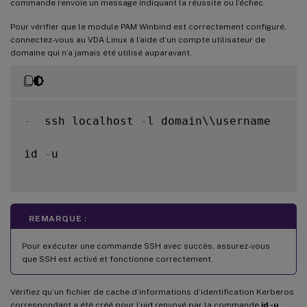
commande renvoie un message indiquant la réussite ou l’échec.
Pour vérifier que le module PAM Winbind est correctement configuré,
connectez-vous au VDA Linux à l’aide d’un compte utilisateur de
domaine qui n’a jamais été utilisé auparavant.
-
  ssh localhost 
-
l domain\\username

id 
-
u

REMARQUE :
Pour exécuter une commande SSH avec succès, assurez-vous
que SSH est activé et fonctionne correctement.
Vérifiez qu’un fichier de cache d’informations d’identification Kerberos
correspondant a été créé pour l’uid renvoyé par la commande
id -u
: