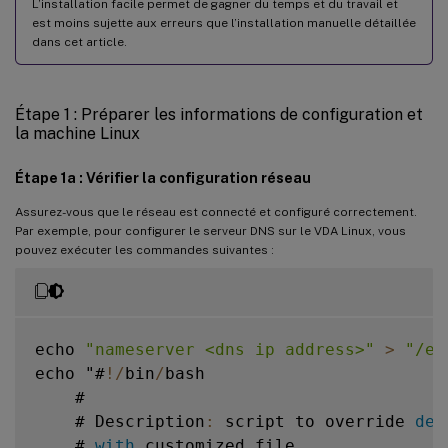
L’installation facile permet de gagner du temps et du travail et
Centrify DirectControl
est moins sujette aux erreurs que l’installation manuelle détaillée
dans cet article.
SSSD
PBIS
Étape 1 : Préparer les informations de configuration et
Étape 4 : Installer .NET Runtime 6.0
la machine Linux
Étape 5 : Télécharger le package VDA Linux
Étape 6 : Installer le VDA Linux
Étape 1a : Vérifier la configuration réseau
Étape 6a : Installer le VDA Linux
Assurez-vous que le réseau est connecté et configuré correctement.
Par exemple, pour configurer le serveur DNS sur le VDA Linux, vous
Étape 6b : Mettre à niveau le VDA Linux (facultatif)
pouvez exécuter les commandes suivantes :
Étape 7 : Installer les pilotes NVIDIA GRID
Étape 8 : Configurer le VDA Linux
Configuration guidée
echo 
"nameserver <dns ip address>"
>
"/et
Configuration automatisée
echo "#
!
/
bin
/
bash

    #

Supprimer les modifications de configuration
    # Description
:
 script to override 
def
Journaux de configuration
    # 
with
 customized file
.