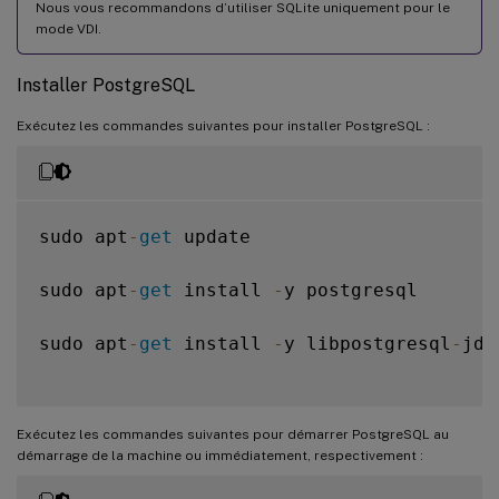
Nous vous recommandons d’utiliser SQLite uniquement pour le
mode VDI.
Installer PostgreSQL
Exécutez les commandes suivantes pour installer PostgreSQL :
sudo apt
-
get
 update

sudo apt
-
get
 install 
-
y postgresql

sudo apt
-
get
 install 
-
y libpostgresql
-
jdb
Exécutez les commandes suivantes pour démarrer PostgreSQL au
démarrage de la machine ou immédiatement, respectivement :