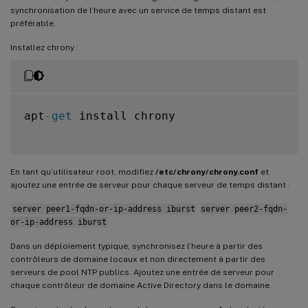
synchronisation de l’heure avec un service de temps distant est
préférable.
Installez chrony :
apt
-
get
 install chrony

En tant qu’utilisateur root, modifiez
/etc/chrony/chrony.conf
et
ajoutez une entrée de serveur pour chaque serveur de temps distant :
server peer1-fqdn-or-ip-address iburst
server peer2-fqdn-
or-ip-address iburst
Dans un déploiement typique, synchronisez l’heure à partir des
contrôleurs de domaine locaux et non directement à partir des
serveurs de pool NTP publics. Ajoutez une entrée de serveur pour
chaque contrôleur de domaine Active Directory dans le domaine.