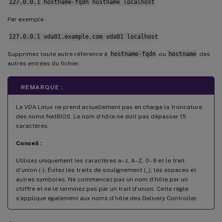
127.0.0.1 hostname-fqdn hostname localhost
Par exemple :
127.0.0.1 vda01.example.com vda01 localhost
Supprimez toute autre référence à
hostname-fqdn
ou
hostname
des
autres entrées du fichier.
REMARQUE :
Le VDA Linux ne prend actuellement pas en charge la troncature
des noms NetBIOS. Le nom d’hôte ne doit pas dépasser 15
caractères.
Conseil :
Utilisez uniquement les caractères a–z, A–Z, 0–9 et le trait
d’union (-). Évitez les traits de soulignement (_), les espaces et
autres symboles. Ne commencez pas un nom d’hôte par un
chiffre et ne le terminez pas par un trait d’union. Cette règle
s’applique également aux noms d’hôte des Delivery Controller.