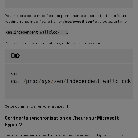
Pour rendre cette modification permanente et persistante après un
redémarrage, modifiez le fichier
/etc/sysctl.conf
et ajoutez la ligne :
xen.independent_wallclock = 1
Pour vérifier ces modifications, redémarrez le système :
su 
-
cat 
/
proc
/
sys
/
xen
/
independent_wallclock

Cette commande renvoie la valeur 1.
Corriger la synchronisation de l’heure sur Microsoft
Hyper-V
Les machines virtuelles Linux avec les services d’intégration Linux