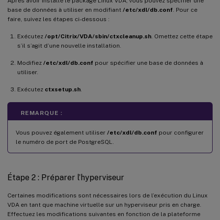
Après avoir installé le package Linux VDA, vous pouvez spécifier une
base de données à utiliser en modifiant
/etc/xdl/db.conf
. Pour ce
faire, suivez les étapes ci-dessous :
Exécutez
/opt/Citrix/VDA/sbin/ctxcleanup.sh
. Omettez cette étape
s’il s’agit d’une nouvelle installation.
Modifiez
/etc/xdl/db.conf
pour spécifier une base de données à
utiliser.
Exécutez
ctxsetup.sh
.
REMARQUE :
Vous pouvez également utiliser
/etc/xdl/db.conf
pour configurer
le numéro de port de PostgreSQL.
Étape 2 : Préparer l’hyperviseur
Certaines modifications sont nécessaires lors de l’exécution du Linux
VDA en tant que machine virtuelle sur un hyperviseur pris en charge.
Effectuez les modifications suivantes en fonction de la plateforme