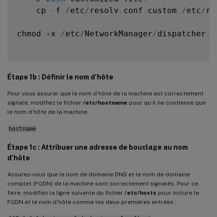
    cp 
-
f 
/
etc
/
resolv
.
conf
.
custom 
/
etc
/
re
Désinstaller le logiciel Linux VDA
Étape 9 : Exécuter XDPing
chmod 
+
x 
/
etc
/
NetworkManager
/
dispatcher
.
d
Étape 10 : Exécuter le Linux VDA
Étape 11 : Créer des catalogues de machines
Étape 12 : Créer des groupes de mise à disposition
Étape 1b : Définir le nom d’hôte
Pour vous assurer que le nom d’hôte de la machine est correctement
signalé, modifiez le fichier
/etc/hostname
pour qu’il ne contienne que
le nom d’hôte de la machine.
hostname
Étape 1c : Attribuer une adresse de bouclage au nom
d’hôte
Assurez-vous que le nom de domaine DNS et le nom de domaine
complet (FQDN) de la machine sont correctement signalés. Pour ce
faire, modifiez la ligne suivante du fichier
/etc/hosts
pour inclure le
FQDN et le nom d’hôte comme les deux premières entrées :