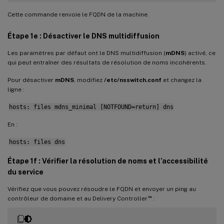
Cette commande renvoie le FQDN de la machine.
Étape 1e : Désactiver le DNS multidiffusion
Les paramètres par défaut ont le DNS multidiffusion (
mDNS
) activé, ce
qui peut entraîner des résultats de résolution de noms incohérents.
Pour désactiver
mDNS
, modifiez
/etc/nsswitch.conf
et changez la
ligne :
hosts: files mdns_minimal [NOTFOUND=return] dns
En :
hosts: files dns
Étape 1f : Vérifier la résolution de noms et l’accessibilité
du service
Vérifiez que vous pouvez résoudre le FQDN et envoyer un ping au
™
contrôleur de domaine et au Delivery Controller
: