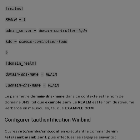
[realms]
REALM
= {
admin_server =
domain-controller-fqdn
kdc =
domain-controller-fqdn
}
[domain_realm]
domain-dns-name
=
REALM
.domain-dns-name
=
REALM
Le paramètre
domain-dns-name
dans ce contexte est le nom de
domaine DNS, tel que
example.com
. Le
REALM
est le nom du royaume
Kerberos en majuscules, tel que
EXAMPLE.COM
.
Configurer l’authentification Winbind
Ouvrez
/etc/samba/smb.conf
en exécutant la commande
vim
/etc/samba/smb.conf
, puis effectuez les réglages suivants :