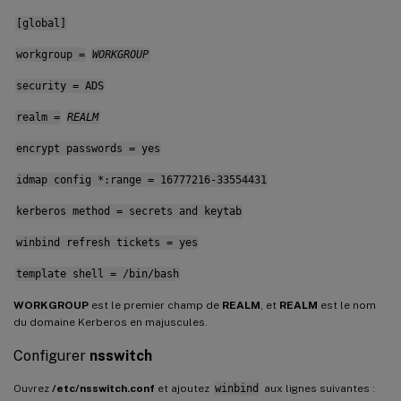
[global]
workgroup =
WORKGROUP
security = ADS
realm =
REALM
encrypt passwords = yes
idmap config *:range = 16777216-33554431
kerberos method = secrets and keytab
winbind refresh tickets = yes
template shell = /bin/bash
WORKGROUP
est le premier champ de
REALM
, et
REALM
est le nom
du domaine Kerberos en majuscules.
Configurer
nsswitch
Ouvrez
/etc/nsswitch.conf
et ajoutez
winbind
aux lignes suivantes :