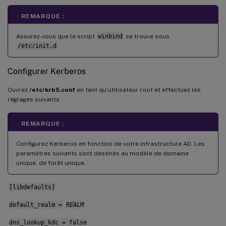
REMARQUE :
Assurez-vous que le script
winbind
se trouve sous
/etc/init.d
.
Configurer Kerberos
Ouvrez
/etc/krb5.conf
en tant qu’utilisateur root et effectuez les
réglages suivants :
REMARQUE :
Configurez Kerberos en fonction de votre infrastructure AD. Les
paramètres suivants sont destinés au modèle de domaine
unique, de forêt unique.
[libdefaults]
default_realm =
REALM
dns_lookup_kdc = false