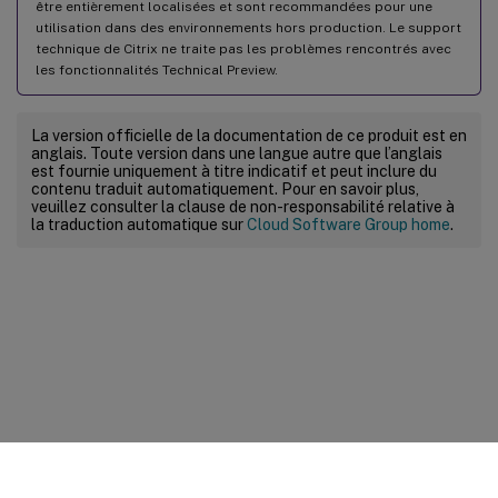
être entièrement localisées et sont recommandées pour une
utilisation dans des environnements hors production. Le support
technique de Citrix ne traite pas les problèmes rencontrés avec
les fonctionnalités Technical Preview.
La version officielle de la documentation de ce produit est en
anglais. Toute version dans une langue autre que l’anglais
est fournie uniquement à titre indicatif et peut inclure du
contenu traduit automatiquement. Pour en savoir plus,
veuillez consulter la clause de non-responsabilité relative à
la traduction automatique sur
Cloud Software Group home
.