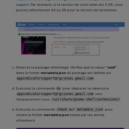
support
. Par exemple, si la version de votre shell est 3.28, vous
pouvez sélectionner 24 ou 26 pour la version de l’extension.
Détarrez le package téléchargé. Vérifiez que la valeur
“uuid”
dans le fichier
metadata.json
du package est définie sur
appindicatorsupport@rgcjonas.gmail.com
.
Exécutez la commande
mv
pour déplacer le répertoire
appindicatorsupport@rgcjonas.gmail.com
vers
l’emplacement sous
/usr/share/gnome-shell/extensions/
.
Exécutez la commande
chmod a+r metadata.json
pour
rendre le fichier
metadata.json
lisible par les autres
utilisateurs.