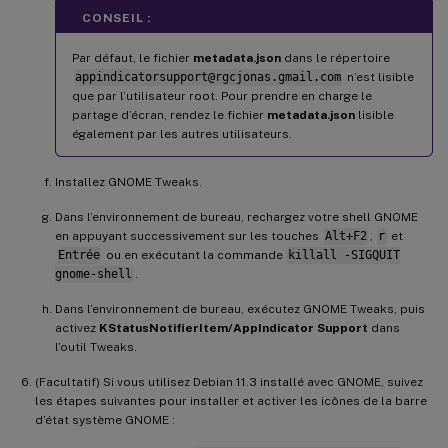
CONSEIL :
Par défaut, le fichier
metadata.json
dans le répertoire
appindicatorsupport@rgcjonas.gmail.com
n’est lisible
que par l’utilisateur root. Pour prendre en charge le
partage d’écran, rendez le fichier
metadata.json
lisible
également par les autres utilisateurs.
Installez GNOME Tweaks.
Dans l’environnement de bureau, rechargez votre shell GNOME
en appuyant successivement sur les touches
Alt+F2
,
r
et
Entrée
ou en exécutant la commande
killall -SIGQUIT
gnome-shell
.
Dans l’environnement de bureau, exécutez GNOME Tweaks, puis
activez
KStatusNotifierItem/AppIndicator Support
dans
l’outil Tweaks.
(Facultatif) Si vous utilisez Debian 11.3 installé avec GNOME, suivez
les étapes suivantes pour installer et activer les icônes de la barre
d’état système GNOME :