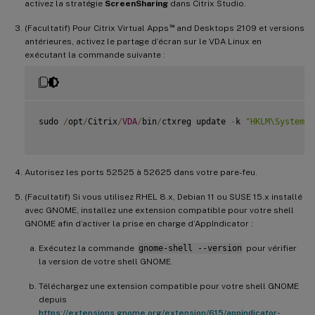
activez la stratégie
ScreenSharing
dans Citrix Studio.
™
(Facultatif) Pour Citrix Virtual Apps
and Desktops 2109 et versions
antérieures, activez le partage d’écran sur le VDA Linux en
exécutant la commande suivante :
sudo 
/
opt
/
Citrix
/
VDA
/
bin
/
ctxreg update 
-
k 
"HKLM\System\C
Autorisez les ports 52525 à 52625 dans votre pare-feu.
(Facultatif) Si vous utilisez RHEL 8.x, Debian 11 ou SUSE 15.x installé
avec GNOME, installez une extension compatible pour votre shell
GNOME afin d’activer la prise en charge d’AppIndicator :
Exécutez la commande
gnome-shell --version
pour vérifier
la version de votre shell GNOME.
Téléchargez une extension compatible pour votre shell GNOME
depuis
https://extensions.gnome.org/extension/615/appindicator-