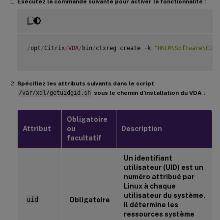
Exécutez la commande suivante pour activer la fonctionnalité :
/
opt
/
Citrix
/
VDA
/
bin
/
ctxreg create 
-
k 
"HKLM\Software\Citr
Spécifiez les attributs suivants dans le script
/var/xdl/getuidgid.sh
sous le chemin d’installation du VDA :
Obligatoire
Attribut
ou
Description
facultatif
Un identifiant
utilisateur (UID) est un
numéro attribué par
Linux à chaque
utilisateur du système.
uid
Obligatoire
Il détermine les
ressources système