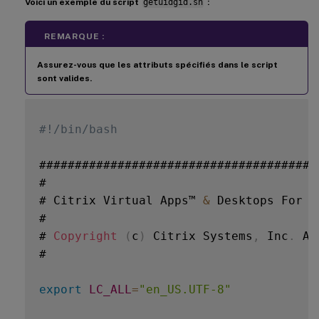
Voici un exemple du script
getuidgid.sh
:
REMARQUE :
Assurez-vous que les attributs spécifiés dans le script
sont valides.
#!/bin/bash
#######################################
#

# Citrix Virtual Apps™ 
&
 Desktops For L
#

# 
Copyright
(
c
)
 Citrix Systems
,
 Inc
.
 Al
#

export
LC_ALL
=
"en_US.UTF-8"