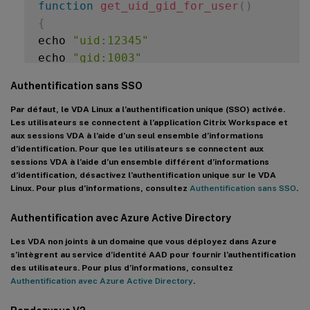
function
get_uid_gid_for_user
(
)
{
echo 
"uid:12345"
echo 
"gid:1003"
echo 
"homedir:/home/$1"
Authentification sans SSO
echo 
"shell:/bin/sh"
}
Par défaut, le VDA Linux a l’authentification unique (SSO) activée.
Les utilisateurs se connectent à l’application Citrix Workspace et
aux sessions VDA à l’aide d’un seul ensemble d’informations
get_uid_gid_for_user $1

d’identification. Pour que les utilisateurs se connectent aux
sessions VDA à l’aide d’un ensemble différent d’informations
d’identification, désactivez l’authentification unique sur le VDA
Linux. Pour plus d’informations, consultez
Authentification sans SSO
.
Authentification avec Azure Active Directory
Les VDA non joints à un domaine que vous déployez dans Azure
s’intègrent au service d’identité AAD pour fournir l’authentification
des utilisateurs. Pour plus d’informations, consultez
Authentification avec Azure Active Directory
.