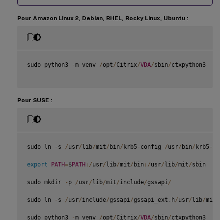
Pour Amazon Linux 2, Debian, RHEL, Rocky Linux, Ubuntu :
sudo python3 
-
m venv 
/
opt
/
Citrix
/
VDA
/
sbin
/
ctxpython3

Pour SUSE :
sudo ln 
-
s 
/
usr
/
lib
/
mit
/
bin
/
krb5
-
config 
/
usr
/
bin
/
krb5
-
co
export
PATH
=
$
PATH
:
/
usr
/
lib
/
mit
/
bin
:
/
usr
/
lib
/
mit
/
sbin

sudo mkdir 
-
p 
/
usr
/
lib
/
mit
/
include
/
gssapi
/
sudo ln 
-
s 
/
usr
/
include
/
gssapi
/
gssapi_ext
.
h
/
usr
/
lib
/
mit
/
sudo python3 
-
m venv 
/
opt
/
Citrix
/
VDA
/
sbin
/
ctxpython3
