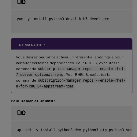
yum 
-
y install python3
-
devel krb5
-
devel gcc

REMARQUE :
Vous devrez peut-être activer un référentiel spécifique pour
installer certaines dépendances. Pour RHEL 7, exécutez la
commande
subscription-manager repos --enable rhel-
7-server-optional-rpms
. Pour RHEL 8, exécutez la
commande
subscription-manager repos --enable=rhel-
8-for-x86_64-appstream-rpms
.
Pour Debian et Ubuntu :
apt
-
get 
-
y install python3
-
dev python3
-
pip python3
-
venv 