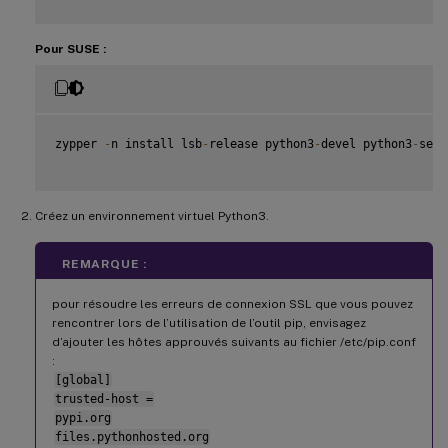
Pour SUSE :
zypper 
-
n install lsb
-
release python3
-
devel python3
-
setu
Créez un environnement virtuel Python3.
REMARQUE :
pour résoudre les erreurs de connexion SSL que vous pouvez
rencontrer lors de l’utilisation de l’outil pip, envisagez
d’ajouter les hôtes approuvés suivants au fichier /etc/pip.conf
:
[global]
trusted-host =
pypi.org
files.pythonhosted.org