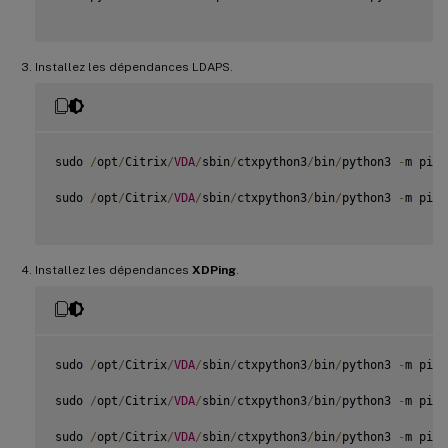
Installez les dépendances LDAPS.
sudo 
/
opt
/
Citrix
/
VDA
/
sbin
/
ctxpython3
/
bin
/
python3 
-
m pip 
sudo 
/
opt
/
Citrix
/
VDA
/
sbin
/
ctxpython3
/
bin
/
python3 
-
m pip 
Installez les dépendances
XDPing
.
sudo 
/
opt
/
Citrix
/
VDA
/
sbin
/
ctxpython3
/
bin
/
python3 
-
m pip 
sudo 
/
opt
/
Citrix
/
VDA
/
sbin
/
ctxpython3
/
bin
/
python3 
-
m pip 
sudo 
/
opt
/
Citrix
/
VDA
/
sbin
/
ctxpython3
/
bin
/
python3 
-
m pip 