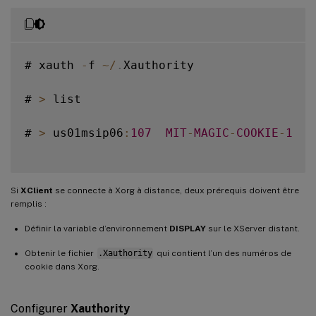
# xauth 
-
f 
~
/
.
Xauthority

# 
>
 list

# 
>
 us01msip06
:
107
MIT
-
MAGIC
-
COOKIE
-
1
  f
Si
XClient
se connecte à Xorg à distance, deux prérequis doivent être
remplis :
Définir la variable d’environnement
DISPLAY
sur le XServer distant.
Obtenir le fichier
.Xauthority
qui contient l’un des numéros de
cookie dans Xorg.
Configurer
Xauthority