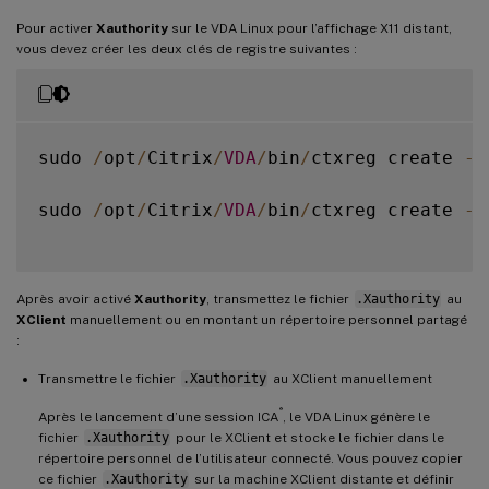
Pour activer
Xauthority
sur le VDA Linux pour l’affichage X11 distant,
vous devez créer les deux clés de registre suivantes :
sudo 
/
opt
/
Citrix
/
VDA
/
bin
/
ctxreg create 
-
k
sudo 
/
opt
/
Citrix
/
VDA
/
bin
/
ctxreg create 
-
k
Après avoir activé
Xauthority
, transmettez le fichier
.Xauthority
au
XClient
manuellement ou en montant un répertoire personnel partagé
:
Transmettre le fichier
.Xauthority
au XClient manuellement
®
Après le lancement d’une session ICA
, le VDA Linux génère le
fichier
.Xauthority
pour le XClient et stocke le fichier dans le
répertoire personnel de l’utilisateur connecté. Vous pouvez copier
ce fichier
.Xauthority
sur la machine XClient distante et définir