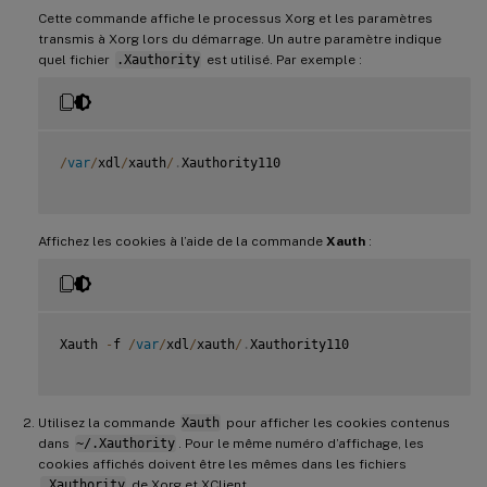
Cette commande affiche le processus Xorg et les paramètres
transmis à Xorg lors du démarrage. Un autre paramètre indique
quel fichier
.Xauthority
est utilisé. Par exemple :
/
var
/
xdl
/
xauth
/
.
Xauthority110

Affichez les cookies à l’aide de la commande
Xauth
:
Xauth 
-
f 
/
var
/
xdl
/
xauth
/
.
Xauthority110

Utilisez la commande
Xauth
pour afficher les cookies contenus
dans
~/.Xauthority
. Pour le même numéro d’affichage, les
cookies affichés doivent être les mêmes dans les fichiers
.Xauthority
de Xorg et XClient.