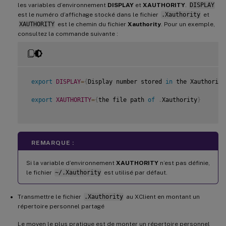
les variables d’environnement
DISPLAY
et
XAUTHORITY
.
DISPLAY
est le numéro d’affichage stocké dans le fichier
.Xauthority
et
XAUTHORITY
est le chemin du fichier
Xauthority
. Pour un exemple,
consultez la commande suivante :
export
DISPLAY
=
{
Display number stored 
in
 the Xauthority
export
XAUTHORITY
=
{
the file path 
of
.
Xauthority
}
REMARQUE :
Si la variable d’environnement
XAUTHORITY
n’est pas définie,
le fichier
~/.Xauthority
est utilisé par défaut.
Transmettre le fichier
.Xauthority
au XClient en montant un
répertoire personnel partagé
Le moyen le plus pratique est de monter un répertoire personnel