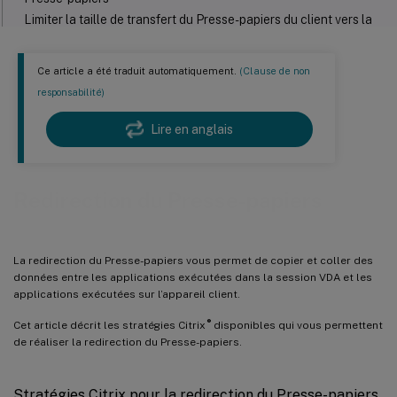
Limiter la taille de transfert du Presse-papiers du client vers la
session
Limiter la taille de transfert du Presse-papiers de la session vers
Ce article a été traduit automatiquement.
(Clause de non
le client
responsabilité)
Restreindre l’écriture du Presse-papiers client ET Formats
autorisés pour l’écriture du Presse-papiers client
Lire en anglais
Restreindre l’écriture du Presse-papiers de session ET Formats
autorisés pour l’écriture du Presse-papiers de session
Redirection du Presse-papiers
La redirection du Presse-papiers vous permet de copier et coller des
données entre les applications exécutées dans la session VDA et les
applications exécutées sur l’appareil client.
®
Cet article décrit les stratégies Citrix
disponibles qui vous permettent
de réaliser la redirection du Presse-papiers.
Stratégies Citrix pour la redirection du Presse-papiers