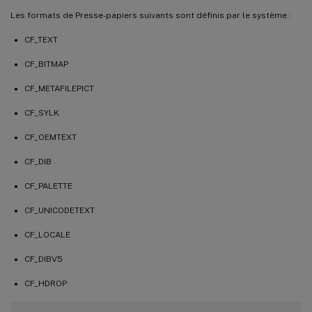
Les formats de Presse-papiers suivants sont définis par le système :
CF_TEXT
CF_BITMAP
CF_METAFILEPICT
CF_SYLK
CF_OEMTEXT
CF_DIB
CF_PALETTE
CF_UNICODETEXT
CF_LOCALE
CF_DIBV5
CF_HDROP