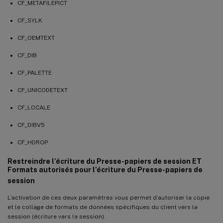
CF_METAFILEPICT
CF_SYLK
CF_OEMTEXT
CF_DIB
CF_PALETTE
CF_UNICODETEXT
CF_LOCALE
CF_DIBV5
CF_HDROP
Restreindre l’écriture du Presse-papiers de session ET
Formats autorisés pour l’écriture du Presse-papiers de
session
L’activation de ces deux paramètres vous permet d’autoriser la copie
et le collage de formats de données spécifiques du client vers la
session (écriture vers la session).