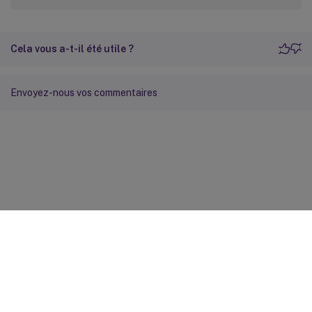
Cela vous a-t-il été utile ?
Envoyez-nous vos commentaires
Commentaires sur le site
Vos préférences de confidentialité
Confidentialité et
conditions légales
Préférences de cookies
docs.cloud.com