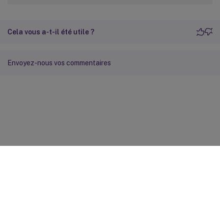
Cela vous a-t-il été utile ?
Envoyez-nous vos commentaires
Commentaires sur le site
Vos préférences de confidentialité
Confidentialité et
conditions légales
Préférences de cookies
docs.cloud.com