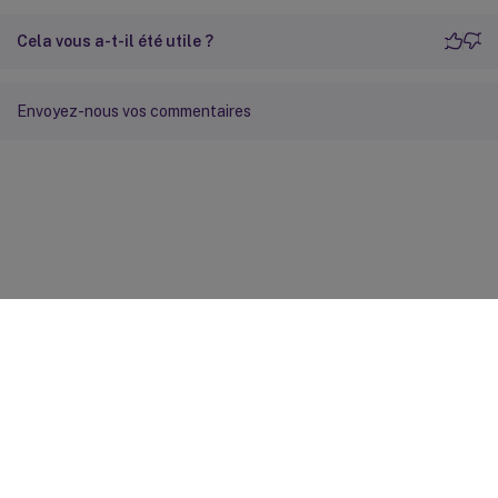
Cela vous a-t-il été utile ?
Envoyez-nous vos commentaires
Commentaires sur le site
Vos préférences de confidentialité
Confidentialité et
conditions légales
Préférences de cookies
docs.cloud.com
© 1999-
2026
Cloud Software Group, Inc. All rights reserved.