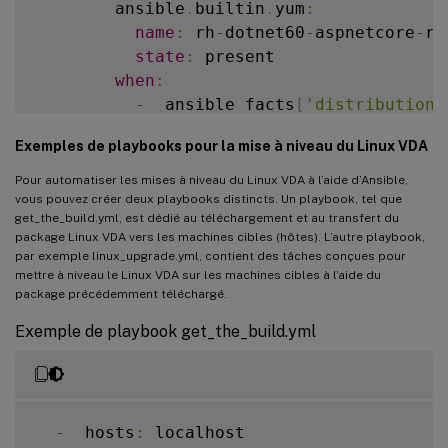
        ansible
.
builtin
.
yum
:
-
  name
:
 Update repositories cache

name
:
 rh
-
dotnet60
-
aspnetcore
-
ru
apt
:
state
:
 present

update_cache
:
 yes

when
:
when
:
-
  ansible_facts
[
'distribution'
-
  ansible_facts
[
'distribution'
-
  ansible_facts
[
'distribution_
-
  ansible_facts
[
'distribution_
Exemples de playbooks pour la mise à niveau du Linux VDA
-
  name
:
 Remove 
/
usr
/
bin
/
dotnet 
if
 
-
  name
:
 Update all packages to the
Pour automatiser les mises à niveau du Linux VDA à l’aide d’Ansible,
file
:
vous pouvez créer deux playbooks distincts. Un playbook, tel que
apt
:
get_the_build.yml, est dédié au téléchargement et au transfert du
path
:
/
usr
/
bin
/
dotnet

name
:
"*"
package Linux VDA vers les machines cibles (hôtes). L’autre playbook,
state
:
 absent

state
:
 latest

par exemple linux_upgrade.yml, contient des tâches conçues pour
mettre à niveau le Linux VDA sur les machines cibles à l’aide du
when
:
package précédemment téléchargé.
-
  name
:
 Create a symbolic link

-
  ansible_facts
[
'distribution'
file
:
-
  ansible_facts
[
'distribution_
Exemple de playbook get_the_build.yml
src
:
/
opt
/
rh
/
rh
-
dotnet60
/
root
/
u
dest
:
/
usr
/
bin
/
dotnet

      # Debian Family upgrade

state
:
 link

-
  name
:
 Upgrade the 
OS
(
apt
-
get
 di
apt
:
-
  hosts
:
 localhost

      # 
RHEL8
 linux vda install dotnet ru
upgrade
:
 dist
