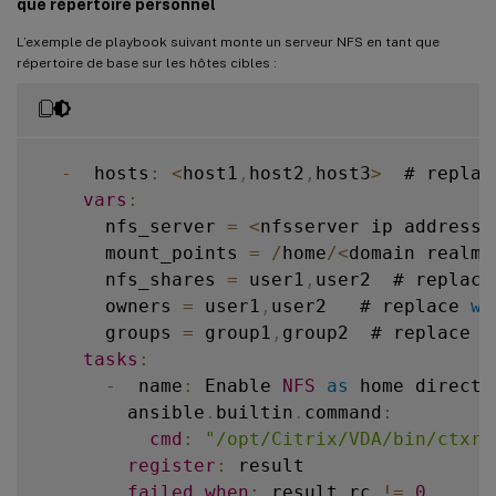
que répertoire personnel
          dpkg 
-
i packages
-
microsoft
-
prod
state
:
 present

          rm packages
-
microsoft
-
prod
.
deb

L’exemple de playbook suivant monte un serveur NFS en tant que
when
:
when
:
répertoire de base sur les hôtes cibles :
-
  ansible_facts
[
'distribution'
-
  ansible_facts
[
'distribution'
-
  ansible_facts
[
'distribution_
-
  ansible_facts
[
'distribution_
      # Upgrade 
RHEL
 linux vda packages

-
  name
:
 Install dotnet
-
runtime
-
8.0
-
  hosts
:
<
host1
,
host2
,
host3
>
  # replac
-
  name
:
 Upgrade 
RHEL8
 linux vda pac
        ansible
.
builtin
.
apt
:
vars
:
        ansible
.
builtin
.
yum
:
name
:
 dotnet
-
runtime
-
8.0
      nfs_server 
=
<
nfsserver ip address
>
name
:
""
state
:
 present

      mount_points 
=
/
home
/
<
domain realm
>
state
:
 present

update_cache
:
 yes

      nfs_shares 
=
 user1
,
user2  # replace
when
:
when
:
      owners 
=
 user1
,
user2   # replace 
wi
-
  ansible_facts
[
'distribution'
-
  ansible_facts
[
'distribution'
      groups 
=
 group1
,
group2  # replace 
w
-
  ansible_facts
[
'distribution_
-
  ansible_facts
[
'distribution_
tasks
:
-
  name
:
 Enable 
NFS
as
 home director
      # Upgrade 
RHEL
 linux vda packages

-
  name
:
 Install aspnetcore
-
runtime
        ansible
.
builtin
.
command
:
-
  name
:
 Upgrade 
RHEL9
 linux vda pac
        ansible
.
builtin
.
apt
:
cmd
:
"/opt/Citrix/VDA/bin/ctxre
        ansible
.
builtin
.
yum
:
name
:
 aspnetcore
-
runtime
-
8.0
register
:
 result

name
:
""
state
:
 present

failed_when
:
 result
.
rc 
!=
0