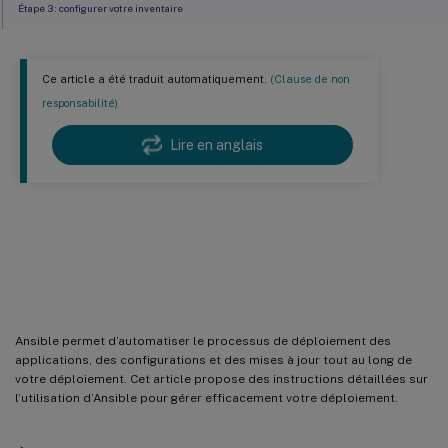
Étape 3 : configurer votre inventaire
Étape 4 : créer des playbooks Ansible
Exemple de playbook pour appliquer des correctifs aux
Ce article a été traduit automatiquement.
(Clause de non
distributions Linux
responsabilité)
Exemple de playbook pour l’installation d’environnements .Net
Lire en anglais
Exemples de playbooks pour la mise à niveau du Linux VDA
Exemple de playbook pour monter un serveur NFS en tant que
Gérer votre déploiement à l’aide
répertoire personnel
Exemples de playbooks pour l’exécution de commandes à
d’Ansible
distance
Ansible permet d’automatiser le processus de déploiement des
applications, des configurations et des mises à jour tout au long de
votre déploiement. Cet article propose des instructions détaillées sur
l’utilisation d’Ansible pour gérer efficacement votre déploiement.