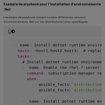
      # Upgrade 
RHEL
 family 
OS
 packages

Exemple de playbook pour l’installation d’environnements
-
  name
:
 Upgrade 
RHEL
 Family 
OS
 pac
.Net
        ansible
.
builtin
.
yum
:
L’exemple de playbook suivant installe différentes versions
name
:
'*'
d’environnements .Net sur les distributions Linux spécifiques.
state
:
 latest

when
:
-
  ansible_facts
[
'distribution'
-
  ansible_facts
[
'distribution_
-
  name
:
 Install dotnet runtime environ
hosts
:
<
host1
,
host2
,
host3
>
  # replace
      # Upgrade 
RHEL
 family 
OS
 packages

tasks
:
-
  name
:
 Upgrade 
RHEL
 Family 
OS
 pac
      # Install dotnet runtime environmen
        ansible
.
builtin
.
yum
:
-
  name
:
 Enable the rhel
-
7
-
server
-
d
name
:
'*'
command
:
 subscription
-
manager rep
state
:
 latest

when
:
when
:
-
  ansible_facts
[
'distribution'
-
  ansible_facts
[
'distribution'
-
  ansible_facts
[
'distribution_
-
  ansible_facts
[
'distribution_
-
  name
:
 Install dotnet runtime env
      # Ubuntu Family upgrade
