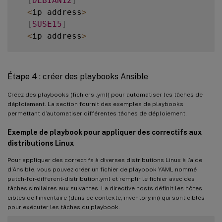
[
DEBIAN12
]
<
ip address
>
[
SUSE15
]
<
ip address
>
[
all
:
children
]
UBUNTU2004
Étape 4 : créer des playbooks Ansible
UBUNTU2204
RHEL8
Créez des playbooks (fichiers .yml) pour automatiser les tâches de
déploiement. La section fournit des exemples de playbooks
RHEL9
permettant d’automatiser différentes tâches de déploiement.
DEBIAN11
DEBIAN12
Exemple de playbook pour appliquer des correctifs aux
SUSE15
distributions Linux
Pour appliquer des correctifs à diverses distributions Linux à l’aide
[
all
:
vars
]
d’Ansible, vous pouvez créer un fichier de playbook YAML nommé
  ansible_user
=
<
ansible execute user e
.
g 
patch-for-different-distribution.yml et remplir le fichier avec des
tâches similaires aux suivantes. La directive hosts définit les hôtes
  ansible_password
=
<
>
cibles de l’inventaire (dans ce contexte, inventory.ini) qui sont ciblés
  ansible_ssh_common_args
=
'-o StrictHostK
pour exécuter les tâches du playbook.