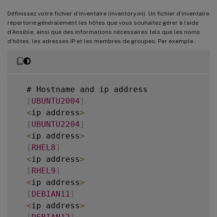
      webtier
/
              # same kind 
o
  library
/
Définissez votre fichier d’inventaire (inventory.ini). Un fichier d’inventaire
      monitoring
/
           # 
""
répertorie généralement les hôtes que vous souhaitez gérer à l’aide
  module_utils
/
      fooapp
/
               # 
""
d’Ansible, ainsi que des informations nécessaires tels que les noms
  filter_plugins
/
d’hôtes, les adresses IP et les membres de groupes. Par exemple :
  site
.
yml

  webservers
.
yml

  dbservers
.
yml

  # Hostname and ip address

[
UBUNTU2004
]
  roles
/
<
ip address
>
      common
/
[
UBUNTU2204
]
      webtier
/
<
ip address
>
      monitoring
/
[
RHEL8
]
      fooapp
/
<
ip address
>
[
RHEL9
]
<
ip address
>
[
DEBIAN11
]
<
ip address
>