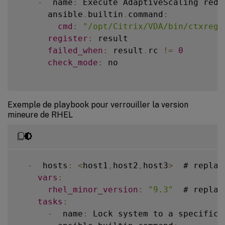
state
:
 present

-
  name
:
 Execute AdaptiveScaling redi
update_cache
:
 yes

      ansible
.
builtin
.
command
:
      # Debian Linux 
VDA
 upgrade

when
:
cmd
:
"/opt/Citrix/VDA/bin/ctxreg 
-
  name
:
 Debian11 Linux 
VDA
 upgrade

-
  ansible_facts
[
'distribution'
register
:
 result

        ansible
.
builtin
.
apt
:
-
  ansible_facts
[
'distribution_
failed_when
:
 result
.
rc 
!=
0
deb
:
""
check_mode
:
 no

when
:
      # Debian11 linux vda install dotnet
-
  ansible_facts
[
'distribution'
-
  name
:
 Register Microsoft key and 
-
  ansible_facts
[
'distribution_
shell
:
|
Exemple de playbook pour verrouiller la version
          wget https
:
/
/
packages
.
microsoft
-
  name
:
 Debian12 Linux 
VDA
 upgrade

mineure de RHEL
          dpkg 
-
i packages
-
microsoft
-
prod
        ansible
.
builtin
.
apt
:
          rm packages
-
microsoft
-
prod
.
deb

deb
:
""
when
:
when
:
-
  ansible_facts
[
'distribution'
-
  ansible_facts
[
'distribution'
-
  hosts
:
<
host1
,
host2
,
host3
>
  # replac
-
  ansible_facts
[
'distribution_
-
  ansible_facts
[
'distribution_
vars
:
rhel_minor_version
:
"9.3"
  # replac
-
  name
:
 Install dotnet
-
runtime
-
8.0
      # Sles15 Linux 
VDA
 upgrade

tasks
:
        ansible
.
builtin
.
apt
:
-
  name
:
 Sles15 Linux 
VDA
 upgrade

-
  name
:
 Lock system to a specific 
name
:
 dotnet
-
runtime
-
8.0
        community
.
general
.
zypper
: