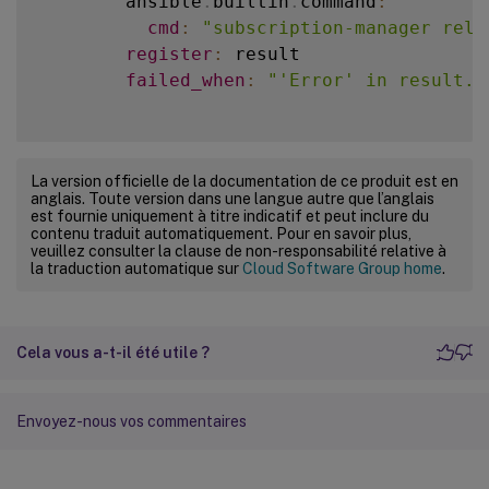
        ansible
.
builtin
.
command
:
state
:
 present

name
:
""
cmd
:
"subscription-manager rele
update_cache
:
 yes

state
:
 present

register
:
 result

when
:
when
:
failed_when
:
"'Error' in result.s
-
  ansible_facts
[
'distribution'
-
  ansible_facts
[
'distribution'
-
  ansible_facts
[
'distribution_
-
  ansible_facts
[
'distribution_
-
  name
:
 Install aspnetcore
-
runtime
      # Amazon2 Linux 
VDA
 upgrade

La version officielle de la documentation de ce produit est en
        ansible
.
builtin
.
apt
:
anglais. Toute version dans une langue autre que l’anglais
-
  name
:
 Amazon2 Linux 
VDA
 upgrade

est fournie uniquement à titre indicatif et peut inclure du
name
:
 aspnetcore
-
runtime
-
8.0
        ansible
.
builtin
.
yum
:
contenu traduit automatiquement. Pour en savoir plus,
state
:
 present

veuillez consulter la clause de non-responsabilité relative à
name
:
""
la traduction automatique sur
Cloud Software Group home
.
update_cache
:
 yes

when
:
when
:
-
  ansible_facts
[
'distribution'
-
  ansible_facts
[
'distribution'
-
  ansible_facts
[
'distribution_
-
  ansible_facts
[
'distribution_
Cela vous a-t-il été utile ?
      # Reboot after upgrade

-
  name
:
 Reboot host

      # Debian12 linux vda install dotnet
reboot
:
Envoyez-nous vos commentaires
-
  name
:
 Register Microsoft key and 
connect_timeout
:
""
shell
:
|
post_reboot_delay
:
""
          wget https
:
/
/
packages
.
microsoft