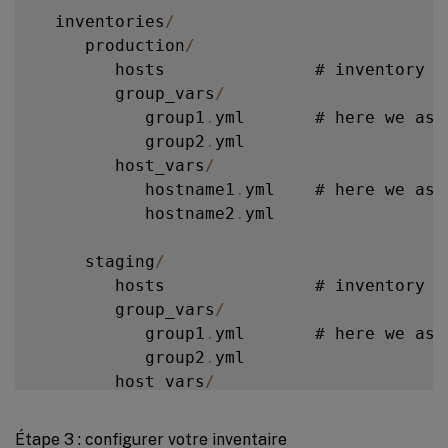
  inventories
/
              main
.
yml      #  
<
--
 tasks 
     production
/
          handlers
/
         #

        hosts               # inventory f
              main
.
yml      #  
<
--
 handle
        group_vars
/
          templates
/
        #  
<
--
 files 
           group1
.
yml       # here we ass
              ntp
.
conf
.
j2   #  
<
--
--
--
-
 t
           group2
.
yml

          files
/
            #

        host_vars
/
              bar
.
txt       #  
<
--
 files 
           hostname1
.
yml    # here we ass
              foo
.
sh        #  
<
--
 script
           hostname2
.
yml

          vars
/
             #

              main
.
yml      #  
<
--
 variab
     staging
/
          defaults
/
         #

        hosts               # inventory f
              main
.
yml      #  
<
--
defaul
        group_vars
/
          meta
/
             #

           group1
.
yml       # here we ass
              main
.
yml      #  
<
--
 role d
           group2
.
yml

          library
/
          # roles can a
        host_vars
/
          module_utils
/
     # roles can a
           stagehost1
.
yml   # here we ass
          lookup_plugins
/
   # or other ty
           stagehost2
.
yml

Étape 3 : configurer votre inventaire