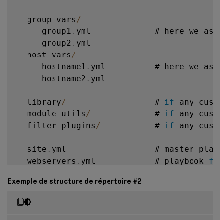
  group_vars
/
     group1
.
yml             # here we ass
     group2
.
yml

  host_vars
/
     hostname1
.
yml          # here we ass
     hostname2
.
yml

  library
/
                  # 
if
 any cust
  module_utils
/
             # 
if
 any cust
  filter_plugins
/
           # 
if
 any cust
  site
.
yml                  # master playb
  webservers
.
yml            # playbook 
fo
  dbservers
.
yml             # playbook 
fo
Exemple de structure de répertoire #2
  roles
/
      common
/
               # 
this
 hierar
          tasks
/
            #
