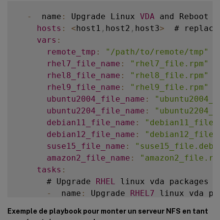
        ansible
.
builtin
.
dnf
:
      ansible
.
builtin
.
copy
:
name
:
 dotnet
-
runtime
-
8.0
-
  name
:
 Upgrade Linux 
VDA
 and Reboot 
R
src
:
""
state
:
 present

hosts
:
<
host1
,
host2
,
host3
>
  # replace
dest
:
""
when
:
vars
:
remote_src
:
 no

-
  ansible_facts
[
'distribution'
remote_tmp
:
"/path/to/remote/tmp"
  
tags
:
-
  ansible_facts
[
'distribution_
rhel7_file_name
:
"rhel7_file.rpm"
  
-
  copy

rhel8_file_name
:
"rhel8_file.rpm"
  
-
  name
:
 Install aspnetcore
-
runtime
rhel9_file_name
:
"rhel9_file.rpm"
  
        ansible
.
builtin
.
dnf
:
ubuntu2004_file_name
:
"ubuntu2004_f
name
:
 aspnetcore
-
runtime
-
8.0
ubuntu2204_file_name
:
"ubuntu2204_f
state
:
 present

debian11_file_name
:
"debian11_file.
when
:
debian12_file_name
:
"debian12_file.
-
  ansible_facts
[
'distribution'
suse15_file_name
:
"suse15_file.deb"
-
  ansible_facts
[
'distribution_
amazon2_file_name
:
"amazon2_file.rp
tasks
:
      # Ubuntu20
.
04
 linux vda install dot
      # Upgrade 
RHEL
 linux vda packages

-
  name
:
 Register Microsoft key and 
-
  name
:
 Upgrade 
RHEL7
 linux vda pac
shell
:
|
        ansible
.
builtin
.
yum
:
Exemple de playbook pour monter un serveur NFS en tant
          wget https
:
/
/
packages
.
microsoft
name
:
""