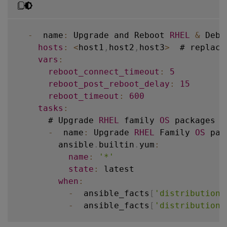
-
  name
:
 Upgrade and Reboot 
RHEL
&
 Debi
hosts
:
<
host1
,
host2
,
host3
>
  # replace
vars
:
reboot_connect_timeout
:
5
reboot_post_reboot_delay
:
15
reboot_timeout
:
600
tasks
:
      # Upgrade 
RHEL
 family 
OS
 packages

-
  name
:
 Upgrade 
RHEL
 Family 
OS
 pac
        ansible
.
builtin
.
yum
:
name
:
'*'
state
:
 latest

when
:
-
  ansible_facts
[
'distribution'
-
  ansible_facts
[
'distribution_