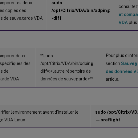
omparer les deux
sudo
consultez
es copies des
/opt/Citrix/VDA/bin/xdping
et compa
s de sauvegarde VDA
-diff
VDA
plus 
Pour plus d’info
omparer deux
**sudo
 spécifiques des
/opt/Citrix/VDA/bin/xdping -
section
Sauvega
s de
diff=
:<l’autre répertoire de
des données V
garde VDA
données de sauvegarde>**
article.
rifier l’environnement avant d’installer le
sudo /opt/Citrix/V
e VDA Linux
—preflight