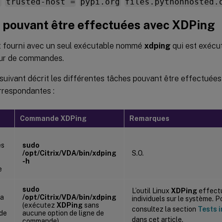
]
trusted-host =
pypi.org
files.pythonhosted.
 pouvant être effectuées avec
XDPing
 fourni avec un seul exécutable nommé
xdping
qui est exécut
teur de commandes.
 suivant décrit les différentes tâches pouvant être effectué
respondantes :
Commande
XDPing
Remarques
es
sudo
e
/opt/Citrix/VDA/bin/xdping
S.O.
-h
e
sudo
L’outil Linux
XDPing
effectu
la
/opt/Citrix/VDA/bin/xdping
individuels sur le système. P
(exécutez
XDPing
sans
consultez la section
Tests i
de
aucune option de ligne de
dans cet article.
commande)