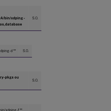
DA/bin/xdping -
S.O.
ros,database
xdping -d
**
S.O.
ery-pkgs ou
S.O.
bin/xdping -f
**