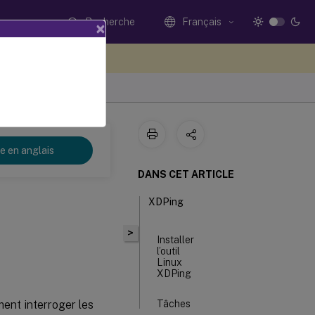
Recherche
Français
×
ez votre avis ici
re en anglais
DANS CET ARTICLE
XDPing
>
Installer
l’outil
Linux
XDPing
ent interroger les
Tâches