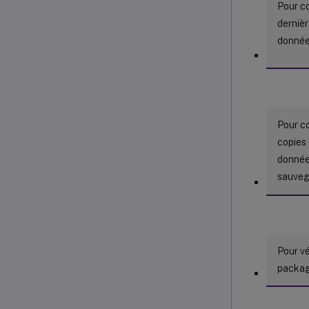
Pour c
dernièr
donnée
Pour c
copies
donnée
sauve
Pour vé
packag