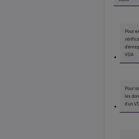
Pour e
vérifica
d’enre
VDA
Pour s
les do
d’un V