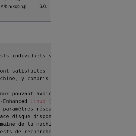
DA/bin/xdping –
S.O.
sts individuels sur le système
,
 qui sont glo
ont satisfaites
.
chine
,
 y compris les distributions Linux
.
nux pouvant avoir un impact sur le fonctionn
-
Enhanced 
Linux
(
SELinux
)
.
 paramètres réseau
.
ace disque disponible
.
maine de la machine
.
ests de recherche
.