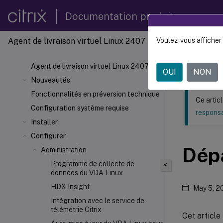
Documentation produit
Agent de livraison virtuel Linux 2407
Voulez-vous afficher 
Ce contenu a 
Agent d
Agent de livraison virtuel Linux 2407
OUI
NON
Nouveautés
Fonctionnalités en préversion technique
Ce artic
Configuration système requise
responsa
Installer
Configurer
Dép
Administration
Programme de collecte de
<
données du VDA Linux
HDX
Insight
May 5, 2
Intégration avec le service de
télémétrie Citrix
Cet article