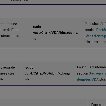
Pour plus d’in
xécuter une
sudo
tion de l’état
section
Portée
/opt/Citrix/VDA/bin/xdping
gistrement du
l’état d’enr
-a
loin dans cet a
Pour plus d’informa
auvegarder
sudo
nnées clés
/opt/Citrix/VDA/bin/xdping
section
Sauvegard
DA
-b
données VDA
plus 
Pour plus 