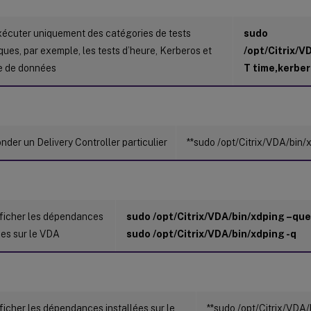
xécuter uniquement des catégories de tests
sudo
ques, par exemple, les tests d’heure, Kerberos et
/opt/Citrix/V
e de données
T time,kerbe
nder un Delivery Controller particulier
**sudo /opt/Citrix/VDA/bin/
fficher les dépendances
sudo /opt/Citrix/VDA/bin/xdping –qu
ées sur le VDA
sudo /opt/Citrix/VDA/bin/xdping -q
ficher les dépendances installées sur le
**sudo /opt/Citrix/VDA/