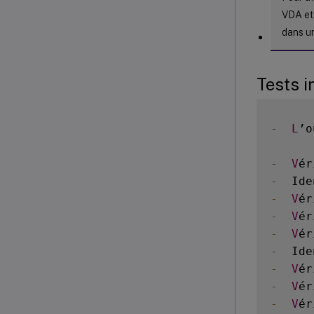
VDA et 
dans u
Tests i
-
L
’o
-
V
ér
-
  Ide
-
V
ér
-
V
ér
-
V
ér
-
  Ide
-
V
ér
-
V
ér
-
V
ér