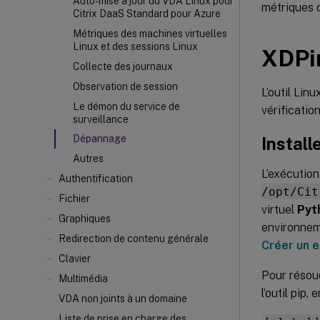
Auto-mise à jour du VDA Linux pour
métriques de
Citrix DaaS Standard pour Azure
Métriques des machines virtuelles
Linux et des sessions Linux
XDPi
Collecte des journaux
Observation de session
L’outil Lin
Le démon du service de
vérificati
surveillance
Dépannage
Install
Autres
L’exécution
Authentification
/opt/Cit
Fichier
virtuel
Pyt
Graphiques
environnem
Redirection de contenu générale
Créer un e
Clavier
Pour résoud
Multimédia
l’outil pip,
VDA non joints à un domaine
Liste de prise en charge des