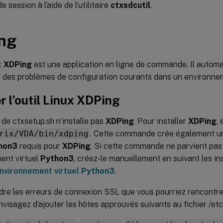
 session à l’aide de l’utilitaire
ctxsdcutil
.
ng
ux
XDPing
est une application en ligne de commande. Il automa
on des problèmes de configuration courants dans un environn
er l’outil Linux
XDPing
 de ctxsetup.sh n’installe pas
XDPing
. Pour installer
XDPing
,
rix/VDA/bin/xdping
. Cette commande crée également u
hon3
requis pour
XDPing
. Si cette commande ne parvient pas
ent virtuel
Python3
, créez-le manuellement en suivant les in
nvironnement virtuel
Python3
.
re les erreurs de connexion SSL que vous pourriez rencontrer l
 envisagez d’ajouter les hôtes approuvés suivants au fichier /etc