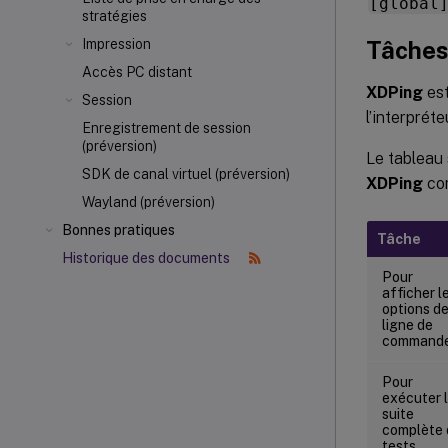
[global
stratégies
Tâches
Impression
Accès PC distant
XDPing
est
Session
l’interpré
Enregistrement de session
(préversion)
Le tableau
SDK de canal virtuel (préversion)
XDPing
cor
Wayland (préversion)
Bonnes pratiques
Tâche
Historique des documents
Pour
afficher l
options d
ligne de
command
Pour
exécuter 
suite
complète 
tests