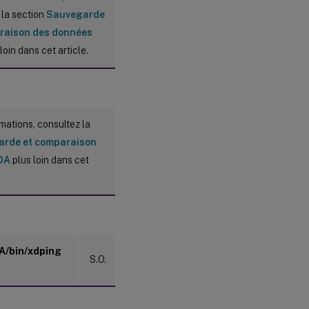
 la section
Sauvegarde
raison des données
loin dans cet article.
rmations, consultez la
rde et comparaison
DA
plus loin dans cet
DA/bin/xdping
S.O.