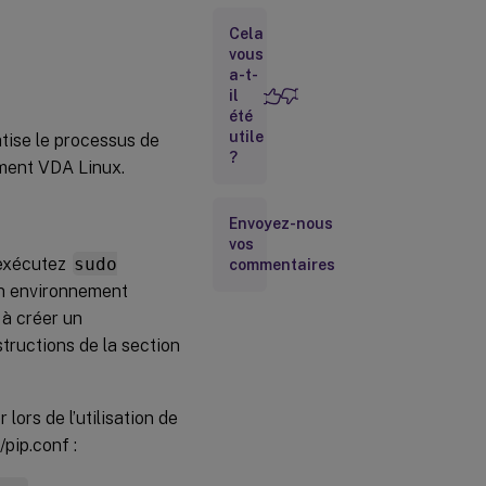
pouvant
être
Cela
effectuées
avec
vous
XDPing
a-t-
il
été
Utilitaires
utile
tise le processus de
d’interrogation
?
des métriques
ement VDA Linux.
de session
ctxsession
Envoyez-nous
vos
 exécutez
sudo
commentaires
ctxqsession,
n environnement
ctxquser,
ctxqfull,
 à créer un
ctxquery
structions de la section
ctxsdcutil
ors de l’utilisation de
/pip.conf :