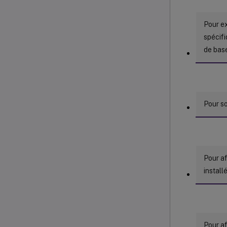
Pour e
spécifi
de bas
Pour so
Pour a
install
Pour af