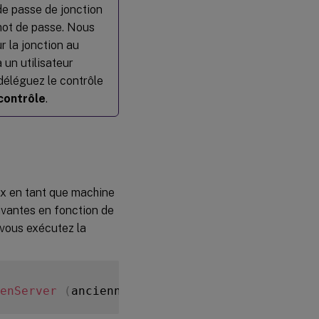
machines
de passe de jonction
mot de passe. Nous
Étape 12 :
 la jonction au
Créer des
 un utilisateur
groupes
de mise à
déléguez le contrôle
disposition
contrôle
.
Étape 13 :
Mettre à
niveau le
Linux VDA
(facultatif)
ux en tant que machine
uivantes en fonction de
Dépannage
 vous exécutez la
Échec
de la
jonction
à un
enServer
(
anciennement Citrix Hypervisor™
)
domaine
à l’aide