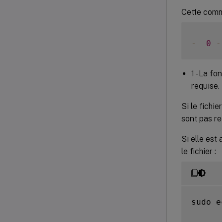
Cette comm
-
0
-
1 - La f
requise.
Si le fichi
sont pas re
Si elle est
le fichier :
sudo e