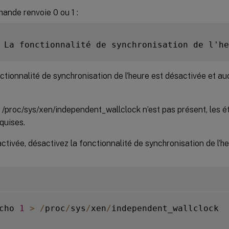
ande renvoie 0 ou 1 :
 La fonctionnalité de synchronisation de l'he
onctionnalité de synchronisation de l’heure est désactivée et a
er /proc/sys/xen/independent_wallclock n’est pas présent, les 
quises.
 activée, désactivez la fonctionnalité de synchronisation de l’h
cho 
1
>
/
proc
/
sys
/
xen
/
independent_wallclock
