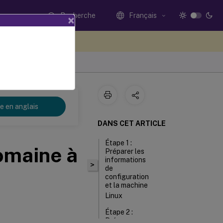
Recherche
Français
×
ez votre avis ici
re en anglais
DANS CET ARTICLE
Étape 1 :
omaine à
Préparer les
informations
>
de
configuration
et la machine
Linux
Étape 2 :
Préparer