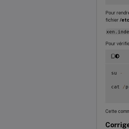
Pour rendre
fichier
/etc
xen.ind
Pour vérifi
su 
-
cat 
/
p
Cette comm
Corrige