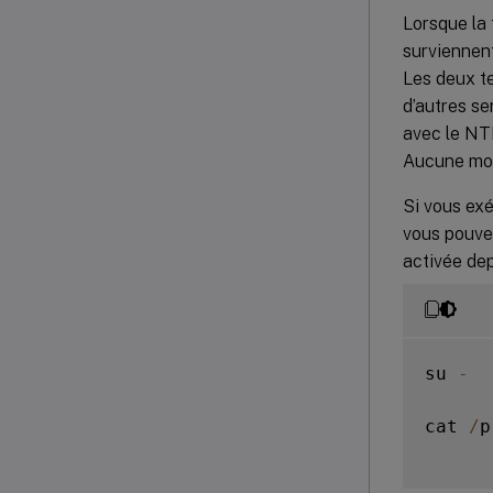
Lorsque la 
surviennen
Les deux te
d’autres se
avec le NTP
Aucune mod
Si vous exé
vous pouvez
activée dep
su 
-
cat 
/
p