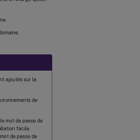
de terminer
l’installation
ine.
ctxinstall.sh
 domaine.
Interface
graphique
Étape 9 :
Exécuter
XDPing
nt ajoutés sur la
Étape 10
:
Exécuter
environnements de
le VDA
Linux
Étape 11 :
s le mot de passe de
Créer des
llation facile
catalogues
de
e mot de passe de