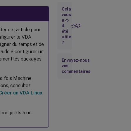
l’hyperviseur
Cela
vous
Corriger la
a-t-
synchronisation
il
de l’heure sur
er cet article pour
été
Microsoft
nfigurer le VDA
utile
Hyper-V
?
 gagner du temps et de
Étape 3
s aide à configurer un
:
Installer
uement les packages
Envoyez-nous
.NET
vos
commentaires
la fois Machine
Étape 4 :
Télécharger
ions, consultez
le package
Créer un VDA Linux
Linux VDA
Étape 5 :
 non joints à un
Installer
le
package
Linux