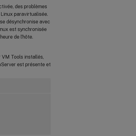
de
SSSD
ctivée, des problèmes
Linux paravirtualisée.
Les
e se désynchronise avec
sessions
inux est synchronisée
de
bureau
heure de l’hôte.
Ubuntu
affichent
un écran
gris
 VM Tools installés,
enServer est présente et
Les
tentatives
de
lancement
des
sessions
de bureau
Ubuntu
échouent
en raison
d’un
répertoire
personnel
manquant