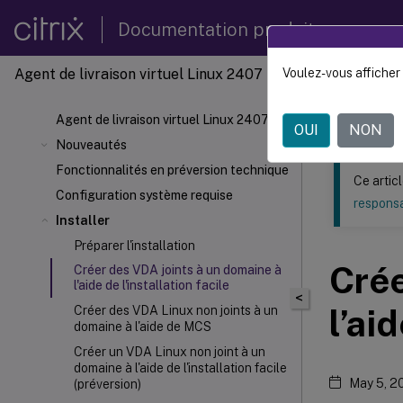
Documentation produit
Agent de livraison virtuel Linux 2407
Voulez-vous afficher 
Ce contenu a 
Agent d
Agent de livraison virtuel Linux 2407
OUI
NON
Nouveautés
Fonctionnalités en préversion technique
Ce artic
Configuration système requise
responsa
Installer
Préparer l'installation
Crée
Créer des VDA joints à un domaine à
l'aide de l'installation facile
<
l’ai
Créer des VDA Linux non joints à un
domaine à l'aide de MCS
Créer un VDA Linux non joint à un
domaine à l'aide de l'installation facile
May 5, 2
(préversion)