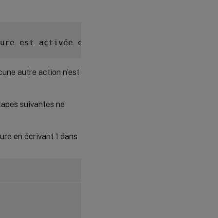
La session
ne se
lance pas
ou se
ure est activée et doit être désactivée
.
termine
rapidement
avec une
erreur
ucune autre action n’est
dbus
SELinux
empêche
étapes suivantes ne
SSHD
d’accéder
au
répertoire
eure en écrivant 1 dans
personnel