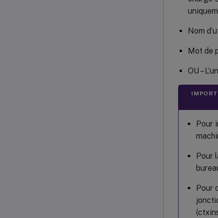
uniquem
Nom d’ut
Mot de p
OU – L’un
IMPORT
Pour i
machi
Pour l
bureau
Pour d
joncti
(ctxin