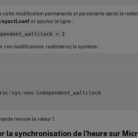
 cette modification permanente et persistante après le redém
/sysctl.conf
et ajoutez la ligne :
ependent_wallclock = 1
er ces modifications, redémarrez le système :
roc
/
sys
/
xen
/
independent_wallclock

ande renvoie la valeur 1.
r la synchronisation de l’heure sur Mic