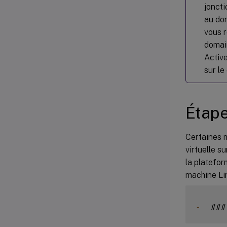
joncti
au do
vous r
domain
Active
sur le
Étape
Certaines m
virtuelle s
la platefor
machine Lin
-
  ###