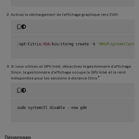
Activez le déchargement de l’affichage graphique vers EVDI :
/
opt
/
Citrix
/
VDA
/
bin
/
ctxreg create 
-
k 
"HKLM\System\Curren
Si vous utilisez un GPU Intel, désactivez le gestionnaire d’affichage.
Sinon, le gestionnaire d’affichage occupe le GPU Intel et le rend
®
indisponible pour les sessions à distance Citrix
.
sudo systemctl disable 
--
now gdm

Dépannage