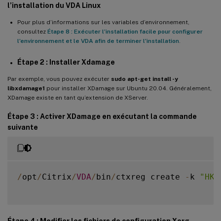
l’installation du VDA Linux
Pour plus d’informations sur les variables d’environnement,
consultez
Étape 8 : Exécuter l’installation facile pour configurer
l’environnement et le VDA afin de terminer l’installation
.
Étape 2 : Installer
Xdamage
Par exemple, vous pouvez exécuter
sudo apt-get install -y
libxdamage1
pour installer XDamage sur Ubuntu 20.04. Généralement,
XDamage existe en tant qu’extension de XServer.
Étape 3 : Activer XDamage en exécutant la commande
suivante
/
opt
/
Citrix
/
VDA
/
bin
/
ctxreg create 
-
k 
"HKE
Étape 4 : Modifier les fichiers de configuration Xorg