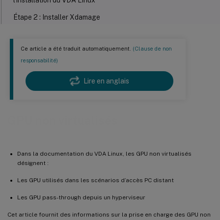
l’installation du VDA Linux
Étape 2 : Installer Xdamage
Étape 3 : Activer XDamage en exécutant la commande suivante
Ce article a été traduit automatiquement.
(Clause de non
Étape 4 : Modifier les fichiers de configuration Xorg
responsabilité)
Extinction du moniteur pour les VDA d’accès PC distant
Lire en anglais
Dépannage
Sortie graphique absente ou brouillée
GPU non virtualisés
Dans la documentation du VDA Linux, les GPU non virtualisés
désignent :
Les GPU utilisés dans les scénarios d’accès PC distant
Les GPU pass-through depuis un hyperviseur
Cet article fournit des informations sur la prise en charge des GPU non