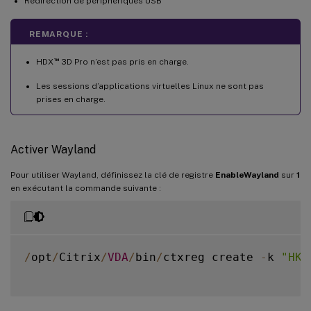
Redirection de périphériques USB
REMARQUE :
™
HDX
3D Pro n’est pas pris en charge.
Les sessions d’applications virtuelles Linux ne sont pas
prises en charge.
Activer Wayland
Pour utiliser Wayland, définissez la clé de registre
EnableWayland
sur
1
en exécutant la commande suivante :
/
opt
/
Citrix
/
VDA
/
bin
/
ctxreg create 
-
k 
"HKL