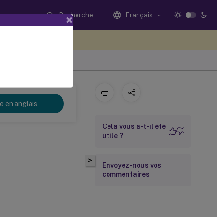
Recherche
Français
×
ez votre avis ici
re en anglais
Cela vous a-t-il été
utile ?
>
Envoyez-nous vos
commentaires