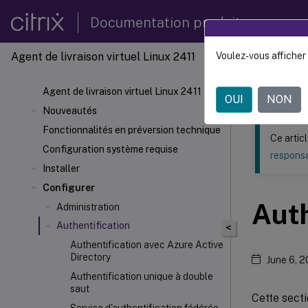
Documentation produit
Agent de livraison virtuel Linux 2411
Voulez-vous afficher 
Ce contenu a 
Agent d
Agent de livraison virtuel Linux 2411
OUI
NON
Nouveautés
Fonctionnalités en préversion technique
Ce artic
Configuration système requise
responsa
Installer
Configurer
Auth
Administration
Authentification
<
Authentification avec Azure Active
Directory
June 6, 
Authentification unique à double
saut
Cette secti