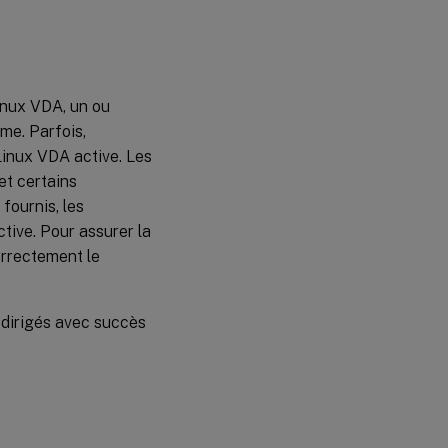
l’application
Citrix
Workspace
Échec de la
inux VDA, un ou
redirection
lorsque les
me. Parfois,
périphériques
 Linux VDA active. Les
USB sont
visibles dans
et certains
la barre
fournis, les
d’outils de
l’application
tive. Pour assurer la
Citrix
orrectement le
Workspace,
mais sont
étiquetés
« restreint par
edirigés avec succès
la stratégie »
Un
périphérique
USB est
redirigé
avec