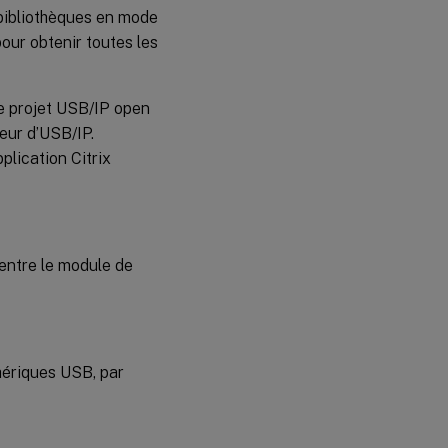
redirection
 bibliothèques en mode
de
périphériques
our obtenir toutes les
USB
Impossible
de
e projet USB/IP open
démonter
teur d’USB/IP.
le disque
USB
plication Citrix
redirigé
Fichier
perdu
lorsque
entre le module de
vous
arrêtez la
redirection
d’un
disque
USB
hériques USB, par
Aucun
périphérique
dans la
barre
d’outils de