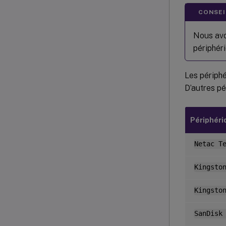
CONSEIL
Nous avo
périphér
Les périphé
D’autres pé
Périphéri
Netac T
Kingsto
Kingsto
SanDisk