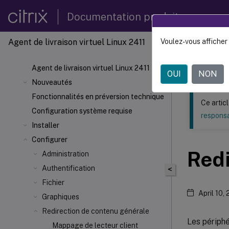
Documentation produit
Agent de livraison virtuel Linux 2411
Voulez-vous afficher 
Ce contenu a 
Agent d
Agent de livraison virtuel Linux 2411
OUI
NON
Nouveautés
Fonctionnalités en préversion technique
Ce artic
Configuration système requise
responsa
Installer
Configurer
Redi
Administration
Authentification
<
Fichier
April 10,
Graphiques
Redirection de contenu générale
Les périphé
Mappage de lecteur client