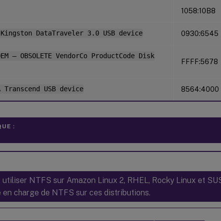
1058:10B8
 Kingston DataTraveler 3.0 USB device
0930:6545
OEM – OBSOLETE VendorCo ProductCode Disk
FFFF:5678
A Transcend USB device
8564:4000
UE :
 utiliser NTFS sur Amazon Linux 2, RHEL, Rocky Linux et SUSE
e en charge de NTFS sur ces distributions.