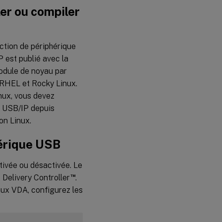
er ou compiler
ction de périphérique
 est publié avec la
module de noyau par
 RHEL et Rocky Linux.
inux, vous devez
z USB/IP depuis
on Linux.
hérique USB
ctivée ou désactivée. Le
™
 Delivery Controller
.
inux VDA, configurez les