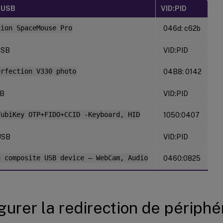
 USB
VID:PID
xion SpaceMouse Pro
046d: c62b
USB
VID:PID
erfection V330 photo
04B8: 0142
SB
VID:PID
YubiKey OTP+FIDO+CCID -Keyboard, HID
1050:0407
USB
VID:PID
h composite USB device – WebCam, Audio
0460:0825
gurer la redirection de périph