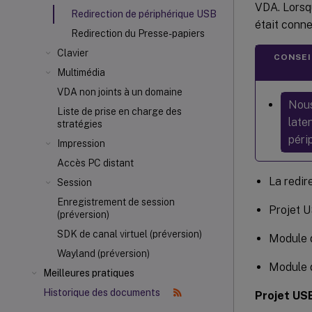
VDA. Lorsqu
Redirection de périphérique USB
était conn
Redirection du Presse-papiers
Clavier
CONSEIL
Multimédia
VDA non joints à un domaine
Nous
Liste de prise en charge des
late
stratégies
péri
Impression
Accès PC distant
La redir
Session
Enregistrement de session
Projet 
(préversion)
SDK de canal virtuel (préversion)
Module d
Wayland (préversion)
Module d
Meilleures pratiques
Historique des documents
Projet USB