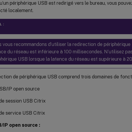
’un périphérique USB est redirigé vers le bureau, vous pouvez 
ecté localement.
 :
 vous recommandons d’utiliser la redirection de périphérique
nce du réseau est inférieure à 100 millisecondes. N’utilisez pas
phérique USB lorsque la latence du réseau est supérieure à 20
ection de périphérique USB comprend trois domaines de foncti
USB/IP open source
e session USB Citrix
e service USB Citrix
/IP open source :