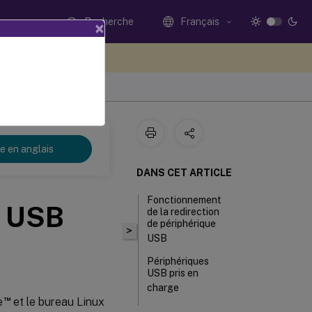
Recherche
Français
×
ez votre avis ici
re en anglais
DANS CET ARTICLE
Fonctionnement
e USB
de la redirection
de périphérique
>
USB
Périphériques
USB pris en
charge
™
e
et le bureau Linux
Configurer