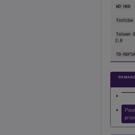
WD HDD
Toshiba
Taiwan 
2.0
TD-RDF5
REMARQ
Pour
pris