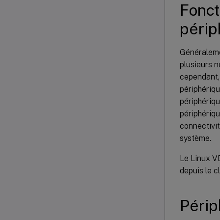
Fonct
péri
Généralemen
plusieurs n
cependant, 
périphériq
périphériqu
périphériqu
connectivit
système.
Le Linux V
depuis le cl
Périp