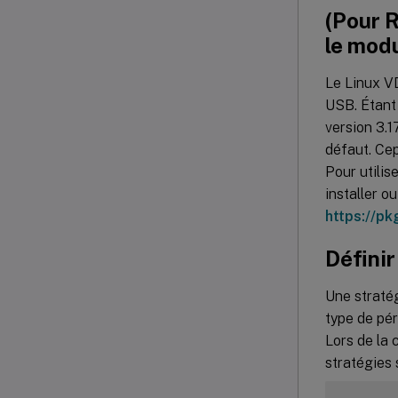
(Pour R
le mod
Le Linux VD
USB. Étant 
version 3.1
défaut. Ce
Pour utilis
installer o
https://p
Définir
Une stratég
type de pér
Lors de la 
stratégies 