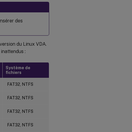
succès,
mais je ne
peux pas
l’utiliser
dans ma
insérer des
session
 version du Linux VDA.
 inattendus :
Système de
fichiers
FAT32, NTFS
FAT32, NTFS
FAT32, NTFS
FAT32, NTFS