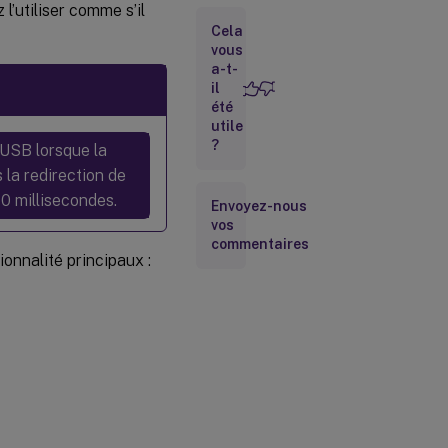
l’utiliser comme s’il
la
Cela
redirection
de
vous
périphérique
a-t-
USB
il
été
(Pour RHEL
utile
et Rocky
?
 USB lorsque la
Linux
uniquement)
 la redirection de
Installer ou
0 millisecondes.
compiler le
Envoyez-nous
module de
vos
noyau
commentaires
USB/IP
onnalité principaux :
Définir les
stratégies
de
redirection
de
périphérique
USB
Résoudre les
problèmes de