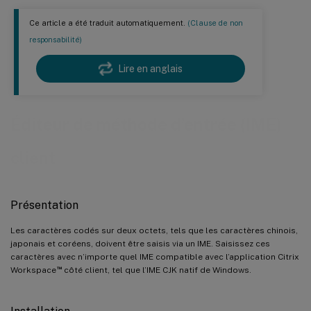
Ce article a été traduit automatiquement.
(Clause de non
responsabilité)
Lire en anglais
Éditeur de méthode d’entrée (IME)
client
Présentation
Les caractères codés sur deux octets, tels que les caractères chinois,
japonais et coréens, doivent être saisis via un IME. Saisissez ces
caractères avec n’importe quel IME compatible avec l’application Citrix
™
Workspace
côté client, tel que l’IME CJK natif de Windows.