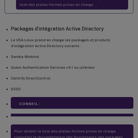
liste des plates-formes prises en charge.
Packages d’intégration Active Directory
Le VDA Linux prend en charge les packages et produits
d’intégration Active Directory suivants :
Samba Winbind
Quest Authentication Services v4.1 ou ultérieur
Centrify DirectControl
SSSD
CONSEIL :
Pour obtenir la liste des plates-formes prises en charge,
consultez la documentation des fournisseurs des packages