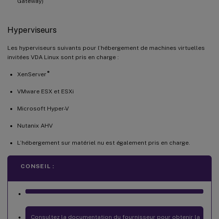
Gateway)
Hyperviseurs
Les hyperviseurs suivants pour l’hébergement de machines virtuelles
invitées VDA Linux sont pris en charge :
®
XenServer
VMware ESX et ESXi
Microsoft Hyper-V
Nutanix AHV
L’hébergement sur matériel nu est également pris en charge.
CONSEIL :
Consultez la documentation du fournisseur pour obtenir la