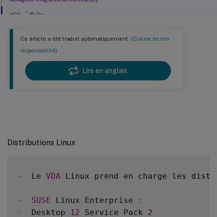
™
HDX
3D Pro
Ce article a été traduit automatiquement.
(Clause de non
responsabilité)
Lire en anglais
Configuration requise
Distributions Linux
-
  Le 
VDA
 Linux prend en charge les distr
-
SUSE
 Linux Enterprise 
:
-
  Desktop 
12
 Service Pack 
2