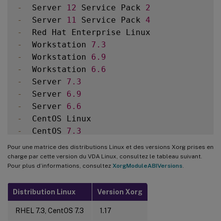
-
  Server 
12
 Service Pack 
2
-
  Server 
11
 Service Pack 
4
-
-
  Workstation 
7.3
-
  Workstation 
6.9
-
  Workstation 
6.6
-
  Server 
7.3
-
  Server 
6.9
-
  Server 
6.6
-
-
  CentOS 
7.3
-
  CentOS 
6.6
Pour une matrice des distributions Linux et des versions Xorg prises en
-
charge par cette version du VDA Linux, consultez le tableau suivant.
Pour plus d’informations, consultez
XorgModuleABIVersions
.
-
  Ubuntu Desktop 
16.04
(
avec le noyau 
4.
-
  Ubuntu Server 
16.04
(
avec le noyau 
4.4
Distribution Linux
Version Xorg
RHEL 7.3, CentOS 7.3
1.17