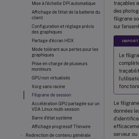
traçables a
Mise à l'échelle DPI automatique
des photog
Affichage de l'état de la batterie du
client
filigrane s
sur l’ensem
Configuration et réglage précis
des graphiques
Partage d'écran HDX
IMPORT
Mode tolérant aux pertes pour les
Le filigr
graphiques
complète
Prise en charge de plusieurs
moniteurs
traçabil
GPU non virtualisés
l’utilis
fonctionn
Xorg sans racine
Filigrane de session
Le filigran
Accélération GPU partagée sur un
VDA Linux multi-session
données les
Barre d'état système
d’identific
efficacemen
Affichage progressif Thinwire
serveur ou 
Redirection de contenu générale