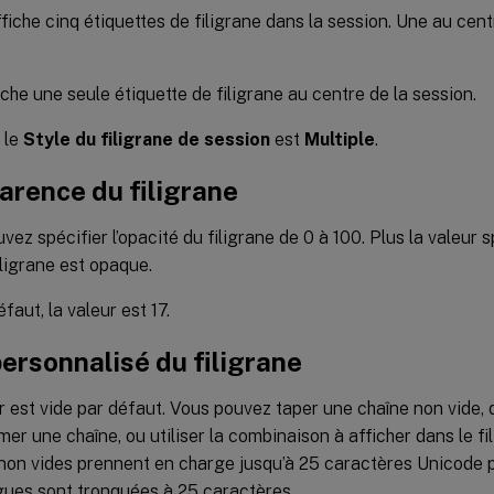
fiche cinq étiquettes de filigrane dans la session. Une au cent
che une seule étiquette de filigrane au centre de la session.
 le
Style du filigrane de session
est
Multiple
.
arence du filigrane
vez spécifier l’opacité du filigrane de 0 à 100. Plus la valeur s
filigrane est opaque.
faut, la valeur est 17.
ersonnalisé du filigrane
r est vide par défaut. Vous pouvez taper une chaîne non vide, 
mer une chaîne, ou utiliser la combinaison à afficher dans le fi
non vides prennent en charge jusqu’à 25 caractères Unicode p
gues sont tronquées à 25 caractères.