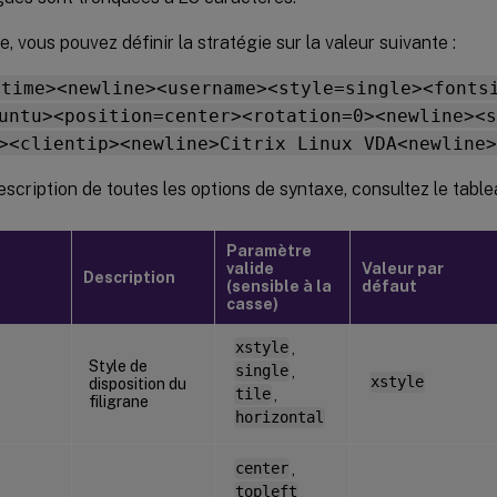
, vous pouvez définir la stratégie sur la valeur suivante :
<time><newline><username><style=single><fonts
untu><position=center><rotation=0><newline><s
><clientip><newline>Citrix Linux VDA<newline>
scription de toutes les options de syntaxe, consultez le table
Paramètre
valide
Valeur par
Description
(sensible à la
défaut
casse)
xstyle
,
Style de
single
,
xstyle
disposition du
tile
,
filigrane
horizontal
center
,
topleft
,