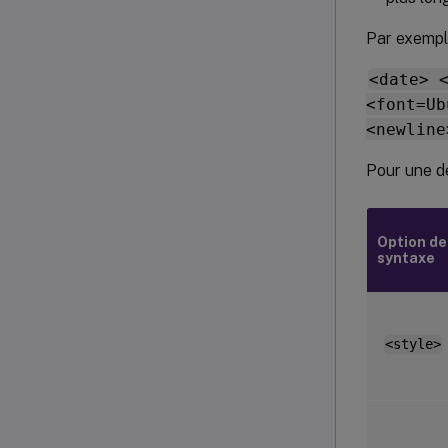
Par exemple
<date> 
<font=Ub
<newline
Pour une de
Option de
syntaxe
<style>