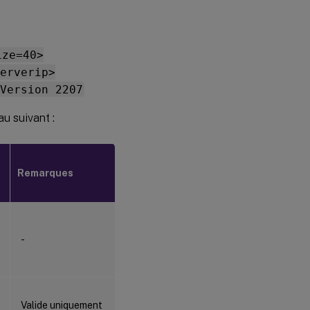
ize=40>
erverip>
Version 2207
au suivant :
Remarques
-
Valide uniquement