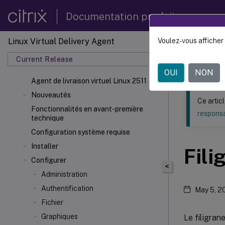
Documentation produit
Linux Virtual Delivery Agent
Voulez-vous afficher 
Ce contenu a 
Current Release
Agent d
OUI
NON
Agent de livraison virtuel Linux 2511
Nouveautés
Ce artic
Fonctionnalités en avant-première
responsa
technique
Configuration système requise
Installer
Fili
Configurer
<
Administration
Authentification
May 5, 2
Fichier
Graphiques
Le filigran