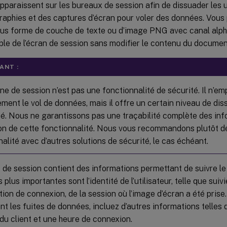
pparaissent sur les bureaux de session afin de dissuader les ut
raphies et des captures d’écran pour voler des données. Vous 
ous forme de couche de texte ou d’image PNG avec canal alpha.
ble de l’écran de session sans modifier le contenu du document
ANT :
ane de session n’est pas une fonctionnalité de sécurité. Il n’e
ment le vol de données, mais il offre un certain niveau de dis
ité. Nous ne garantissons pas une traçabilité complète des inf
ation de cette fonctionnalité. Nous vous recommandons plutôt 
alité avec d’autres solutions de sécurité, le cas échéant.
e de session contient des informations permettant de suivre le
 plus importantes sont l’identité de l’utilisateur, telle que sui
ation de connexion, de la session où l’image d’écran a été prise
t les fuites de données, incluez d’autres informations telles 
du client et une heure de connexion.