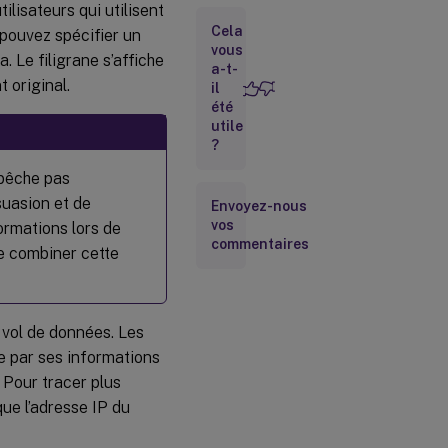
ilisateurs qui utilisent
de
session
Cela
pouvez spécifier un
vous
 Le filigrane s’affiche
Inclure
a-t-
 original.
l’adresse
il
IP du
été
client
utile
?
Inclure
l’heure de
mpêche pas
connexion
suasion et de
Envoyez-nous
vos
ormations lors de
Inclure le
commentaires
nom
de combiner cette
d’utilisateur
de
connexion
 vol de données. Les
Inclure
vie par ses informations
le nom
d’hôte
. Pour tracer plus
VDA
que l’adresse IP du
Inclure