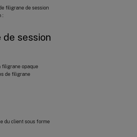
l’adresse
IP du
de filigrane de session
VDA
 :
Style du
filigrane
de
session
e de session
Transparence
du filigrane
Texte
 filigrane opaque
personnalisé
s de filigrane
du filigrane
Limitations
le du client sous forme