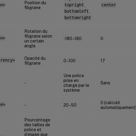
Position du
on>
topright
,
center
filigrane
bottomleft
,
bottomright
Rotation du
filigrane selon
on>
-180–180
0
un certain
angle
Opacité du
arency>
0–100
17
filigrane
Une police
prise en
-
Sans
charge par le
système
0 (calculé
ze>
-
20–50
automatiquement
Pourcentage
des tailles de
police et
d’image que