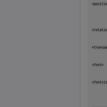
<positi
<rotati
<transp
<font>
<fontsi