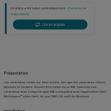
Ce article a été traduit automatiquement.
(Clause de non
responsabilité)
Lire en anglais
Éditeur de méthode d’entrée (IME)
client
Présentation
Les caractères codés sur deux octets, tels que les caractères chinois,
japonais et coréens, doivent être saisis via un IME. Saisissez ces
caractères avec n’importe quel IME compatible avec l’application Citrix
™
Workspace
côté client, tel que l’IME CJK natif de Windows.