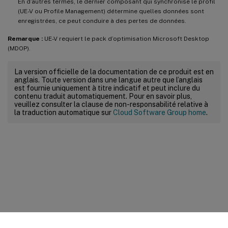
En d’autres termes, le dernier composant qui synchronise le profil
(UE-V ou Profile Management) détermine quelles données sont
enregistrées, ce peut conduire à des pertes de données.
Remarque :
UE-V requiert le pack d’optimisation Microsoft Desktop
(MDOP).
La version officielle de la documentation de ce produit est en
anglais. Toute version dans une langue autre que l’anglais
est fournie uniquement à titre indicatif et peut inclure du
contenu traduit automatiquement. Pour en savoir plus,
veuillez consulter la clause de non-responsabilité relative à
la traduction automatique sur
Cloud Software Group home
.