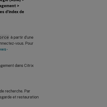
nagement >
es d’index de
orce
à partir d’une
onnectez-vous. Pour
ows-
agement dans Citrix
 de recherche. Par
egarde et restauration