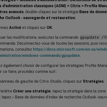
 d’administration classiques (ADM) > Citrix > Profile Ma
tres avancés
, double-cliquez sur la stratégie
Base de donné
he Outlook - sauvegarde et restauration
.
onnez
Activé
et cliquez sur
OK
.
quer les modifications, exécutez la commande
gpupdate /f
commande. Déconnectez-vous de toutes les sessions, puis rec
rmations, consultez
https://docs.microsoft.com/en-us/wind
ministration/windows-commands/gpupdate
.
z également choisir de configurer les stratégies Profile Man
r ce faire, procédez comme suit :
panneau de gauche de Citrix Studio, cliquez sur
Stratégies
.
 fenêtre
Créer une stratégie
, tapez la stratégie dans la zone
 tapez « Base de données d’index de recherche Outlook - sauv