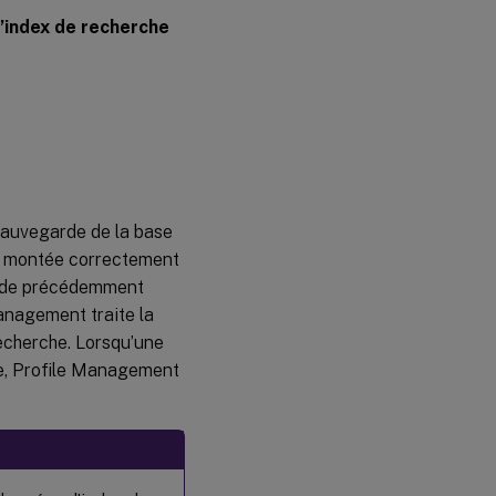
’index de recherche
sauvegarde de la base
st montée correctement
arde précédemment
anagement traite la
echerche. Lorsqu’une
ue, Profile Management