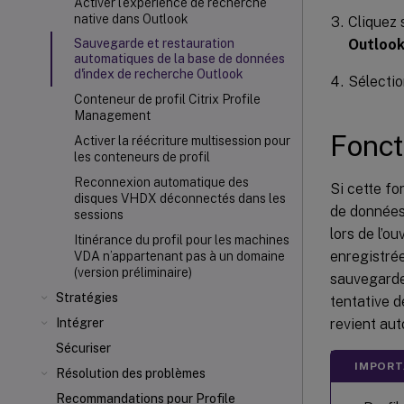
Activer l'expérience de recherche
native dans Outlook
Cliquez 
Outlook
Sauvegarde et restauration
automatiques de la base de données
d'index de recherche Outlook
Sélecti
Conteneur de profil Citrix Profile
Management
Fonc
Activer la réécriture multisession pour
les conteneurs de profil
Reconnexion automatique des
Si cette f
disques VHDX déconnectés dans les
de données
sessions
lors de l’
Itinérance du profil pour les machines
enregistrée
VDA n’appartenant pas à un domaine
(version préliminaire)
sauvegarde
Stratégies
tentative 
revient au
Intégrer
Sécuriser
IMPORT
Résolution des problèmes
Recommandations pour Profile