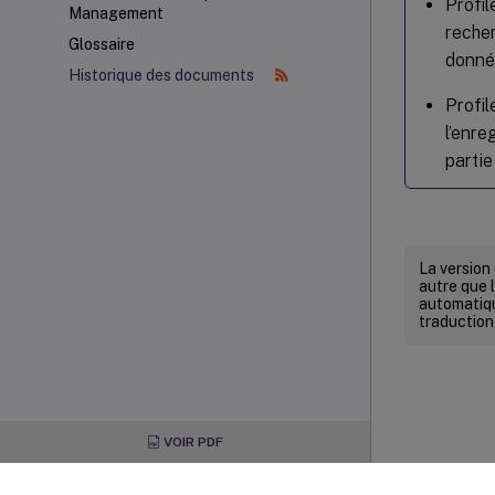
Profi
Management
recher
Glossaire
donné
Historique des documents
Profi
l’enr
partie
La version
autre que l
automatiqu
traduction
VOIR PDF