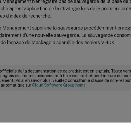
le Management n’enregistre pas de sauvegarde de la base de 
che après l’application de la stratégie lors de la première cré
es d’index de recherche.
le Management supprime la sauvegarde précédemment enregi
egistrement d’une nouvelle sauvegarde. La sauvegarde conso
 de l’espace de stockage disponible des fichiers VHDX.
 officielle de la documentation de ce produit est en anglais. Toute ve
’anglais est fournie uniquement à titre indicatif et peut inclure du con
ement. Pour en savoir plus, veuillez consulter la clause de non-respons
 automatique sur
Cloud Software Group home
.