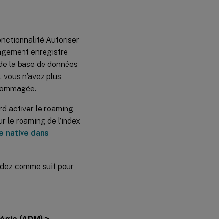
onctionnalité Autoriser
nagement enregistre
de la base de données
, vous n’avez plus
ndommagée.
ord activer le roaming
r le roaming de l’index
e native dans
cédez comme suit pour
tégie (ADM) >