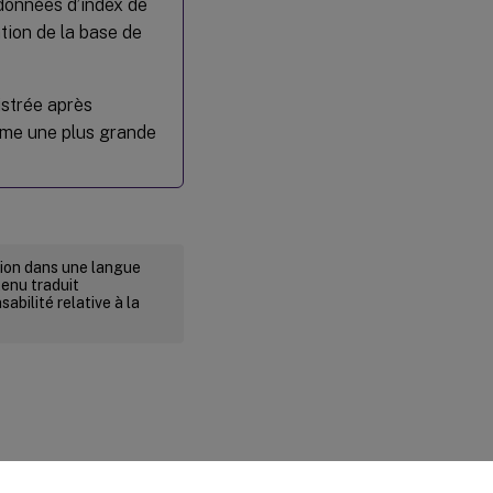
données d’index de
ation de la base de
strée après
mme une plus grande
rsion dans une langue
tenu traduit
abilité relative à la