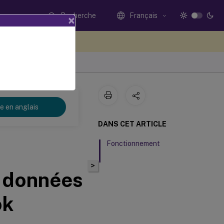
Recherche
Français
×
ez votre avis ici
re en anglais
DANS CET ARTICLE
Fonctionnement
>
e données
ok