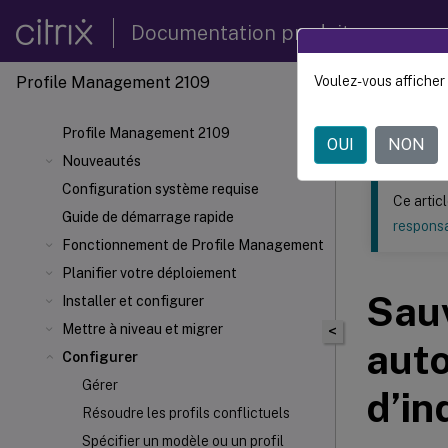
Documentation produit
Profile Management 2109
Voulez-vous afficher 
Ce contenu a 
Profil
Profile Management 2109
OUI
NON
Nouveautés
Configuration système requise
Ce artic
Guide de démarrage rapide
responsa
Fonctionnement de Profile Management
Planifier votre déploiement
Sauv
Installer et configurer
Mettre à niveau et migrer
<
auto
Configurer
Gérer
d’in
Résoudre les profils conflictuels
Spécifier un modèle ou un profil