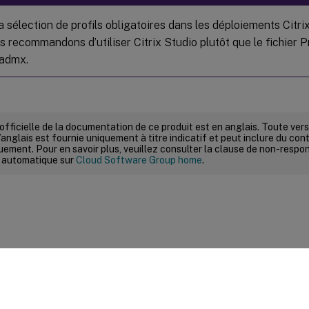
a sélection de profils obligatoires dans les déploiements Citri
s recommandons d’utiliser Citrix Studio plutôt que le fichier
.admx.
 officielle de la documentation de ce produit est en anglais. Toute ve
’anglais est fournie uniquement à titre indicatif et peut inclure du con
ement. Pour en savoir plus, veuillez consulter la clause de non-respons
 automatique sur
Cloud Software Group home
.