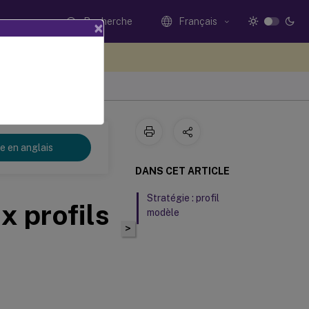
Recherche
Français
×
ez votre avis ici
re en anglais
DANS CET ARTICLE
Stratégie : profil
x profils
modèle
>