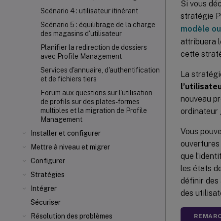
Si vous déc
Scénario 4 : utilisateur itinérant
stratégie P
Scénario 5 : équilibrage de la charge
modèle ou 
des magasins d'utilisateur
attribuera 
Planifier la redirection de dossiers
cette strat
avec Profile Management
Services d'annuaire, d'authentification
La stratég
et de fichiers tiers
l’utilisate
Forum aux questions sur l'utilisation
nouveau pro
de profils sur des plates-formes
ordinateur
multiples et la migration de Profile
Management
Vous pouvez
Installer et configurer
ouvertures 
Mettre à niveau et migrer
que l’ident
Configurer
les états d
Stratégies
définir des
Intégrer
des utilisat
Sécuriser
Résolution des problèmes
REMARQ