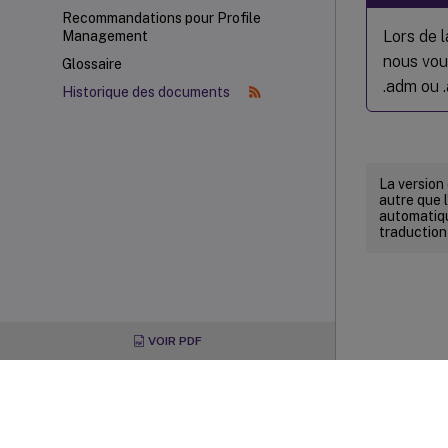
Recommandations pour Profile
Lors de l
Management
nous vou
Glossaire
.adm ou 
Historique des documents
La version
autre que l
automatiqu
traduction
VOIR PDF