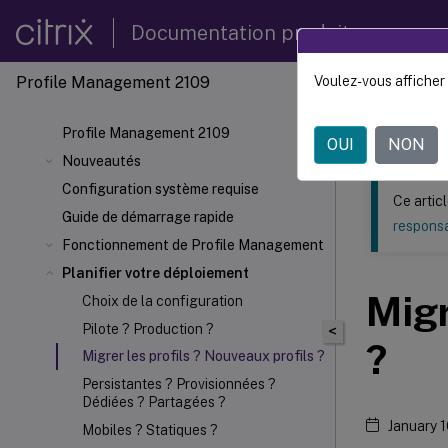
Documentation produit
Profile Management 2109
Voulez-vous afficher 
Ce contenu a 
Profil
Profile Management 2109
OUI
NON
Nouveautés
Configuration système requise
Ce artic
Guide de démarrage rapide
responsa
Fonctionnement de Profile Management
Planifier votre déploiement
Migr
Choix de la configuration
Pilote ? Production ?
<
?
Migrer les profils ? Nouveaux profils ?
Persistantes ? Provisionnées ?
Dédiées ? Partagées ?
January 
Mobiles ? Statiques ?