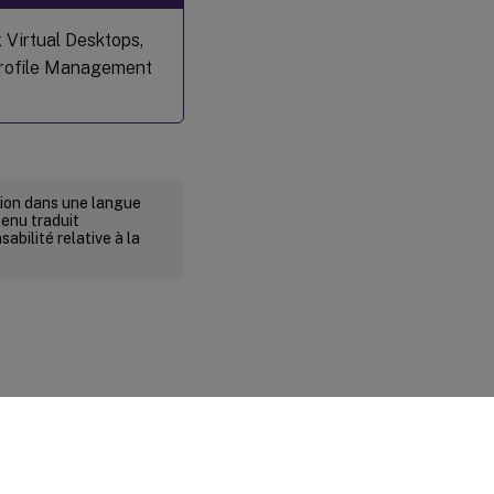
x Virtual Desktops,
 Profile Management
rsion dans une langue
tenu traduit
abilité relative à la