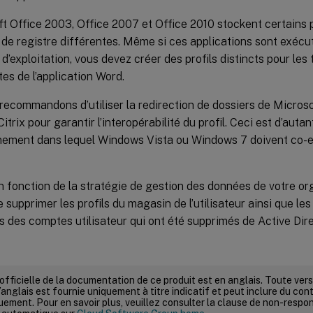
t Office 2003, Office 2007 et Office 2010 stockent certain
 de registre différentes. Même si ces applications sont exéc
d’exploitation, vous devez créer des profils distincts pour les 
tes de l’application Word.
ecommandons d’utiliser la redirection de dossiers de Microsof
Citrix pour garantir l’interopérabilité du profil. Ceci est d’aut
nement dans lequel Windows Vista ou Windows 7 doivent co-
 fonction de la stratégie de gestion des données de votre orga
e supprimer les profils du magasin de l’utilisateur ainsi que le
 des comptes utilisateur qui ont été supprimés de Active Dire
 officielle de la documentation de ce produit est en anglais. Toute ve
’anglais est fournie uniquement à titre indicatif et peut inclure du con
ement. Pour en savoir plus, veuillez consulter la clause de non-respons