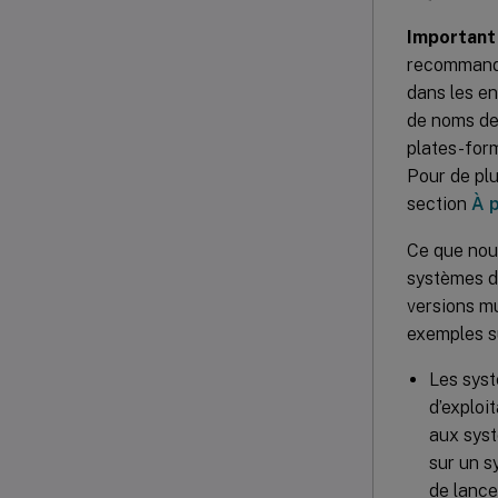
Important 
recommandon
dans les e
de noms de
plates-for
Pour de plu
section
À 
Ce que nous
systèmes d’
versions mu
exemples su
Les syst
d’exploi
aux systè
sur un s
de lancer