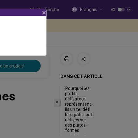
Recherche
Français
×
ez votre avis ici
re en anglais
DANS CET ARTICLE
Pourquoi les
mes
profils
utilisateur
>
représentent-
ils un tel défi
lorsqu’ils sont
utilisés sur
des plates-
formes
multiples ?