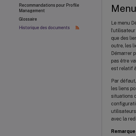
Menu
Recommandations pour Profile
Management
Glossaire
Le menu Dém
Historique des documents
l’utilisateu
que des lie
outre, les 
Démarrer po
pas être va
est relatif
Par défaut
les liens p
situations 
configurat
utilisateur
avec la red
Remarque 