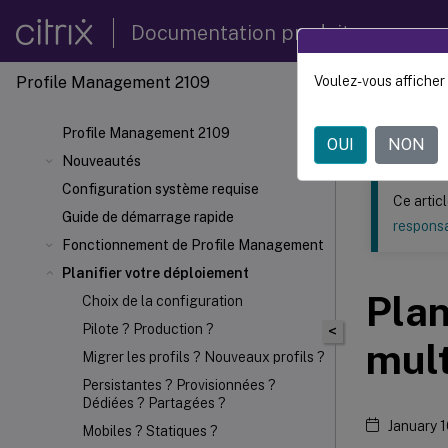
Documentation produit
Profile Management 2109
Voulez-vous afficher 
Ce contenu a 
Profil
Profile Management 2109
OUI
NON
Nouveautés
Configuration système requise
Ce artic
Guide de démarrage rapide
responsa
Fonctionnement de Profile Management
Planifier votre déploiement
Plan
Choix de la configuration
Pilote ? Production ?
<
mult
Migrer les profils ? Nouveaux profils ?
Persistantes ? Provisionnées ?
Dédiées ? Partagées ?
January 
Mobiles ? Statiques ?