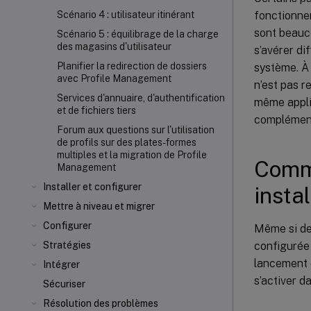
fonctionnem
Scénario 4 : utilisateur itinérant
sont beauc
Scénario 5 : équilibrage de la charge
des magasins d'utilisateur
s’avérer di
Planifier la redirection de dossiers
système. À 
avec Profile Management
n’est pas r
Services d'annuaire, d'authentification
même appli
et de fichiers tiers
complément
Forum aux questions sur l'utilisation
de profils sur des plates-formes
multiples et la migration de Profile
Comme
Management
Installer et configurer
insta
Mettre à niveau et migrer
Configurer
Même si des
configurée
Stratégies
lancement d
Intégrer
s’activer d
Sécuriser
Résolution des problèmes