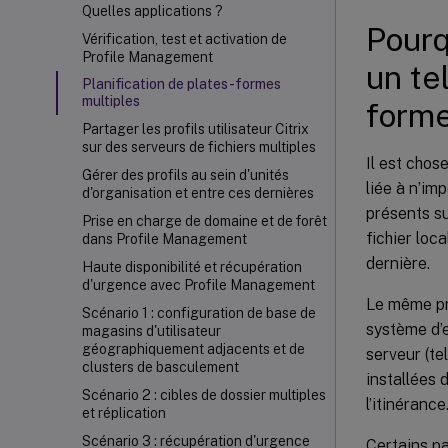
Quelles applications ?
Pourq
Vérification, test et activation de
Profile Management
un tel
Planification de plates-formes
multiples
forme
Partager les profils utilisateur Citrix
sur des serveurs de fichiers multiples
Il est chos
Gérer des profils au sein d'unités
liée à n’im
d'organisation et entre ces dernières
présents su
Prise en charge de domaine et de forêt
fichier loc
dans Profile Management
dernière.
Haute disponibilité et récupération
d'urgence avec Profile Management
Le même pr
Scénario 1 : configuration de base de
système d’e
magasins d'utilisateur
géographiquement adjacents et de
serveur (te
clusters de basculement
installées 
Scénario 2 : cibles de dossier multiples
l’itinérance
et réplication
Scénario 3 : récupération d'urgence
Certains pa