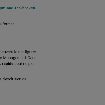
upm-and-the-broken-
s-formes.
 peuvent la configurer.
ile Management. Dans
 rapide
peut ne pas
te d’exclusion de