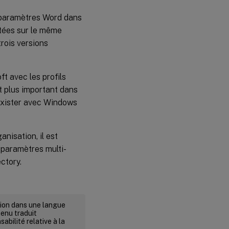
s paramètres Word dans
utées sur le même
trois versions
t avec les profils
ant plus important dans
exister avec Windows
nisation, il est
s paramètres multi-
ctory.
rsion dans une langue
tenu traduit
abilité relative à la