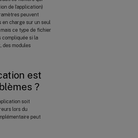
créer ?
n de l’application)
aramètres peuvent
s en charge sur un seul
 mais ce type de fichier
s compliquée si la
x, des modules
ation est
oblèmes ?
plication soit
eurs lors du
omplémentaire peut