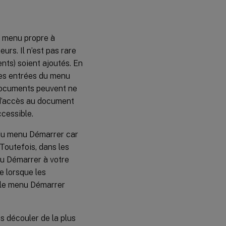
u menu propre à
eurs. Il n’est pas rare
nts) soient ajoutés. En
ples entrées du menu
 documents peuvent ne
n d’accès au document
ccessible.
 du menu Démarrer car
 Toutefois, dans les
enu Démarrer à votre
e lorsque les
r le menu Démarrer
s découler de la plus