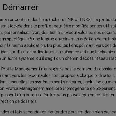
 Démarrer
arrer contient des liens (fichiers LNK et LNK2). La partie d
r est stockée dans le profil et peut être modifiée par les utilisat
ns personnalisés (vers des fichiers exécutables ou des docume
liens spécifiques à une langue entraînent la création de multi
ur la même application. De plus, les liens pointant vers des
lides sur d’autres ordinateurs. La raison en est que le chemi
 à un autre système, ou il s’agit d’un chemin d’accès réseau ina
, Profile Management n’enregistre pas le contenu du dossier
ointant vers les exécutables sont propres à chaque ordinateur.
dans lesquelles les systèmes sont similaires, l’inclusion du m
ion Profile Management améliore l’homogénéité de l’expérienc
s passent d’un bureau à l’autre. Vous pouvez également traite
irection de dossiers.
:
des effets secondaires inattendus peuvent dans bien des ca