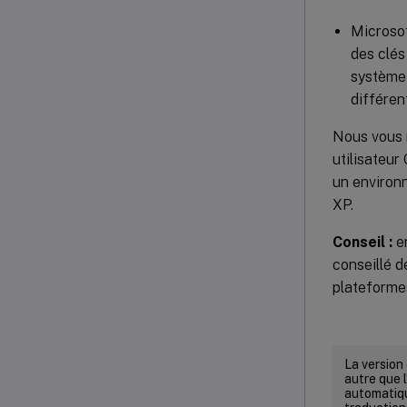
Microsof
des clés
système 
différen
Nous vous r
utilisateur 
un environ
XP.
Conseil :
en
conseillé d
plateformes
La version
autre que l
automatiqu