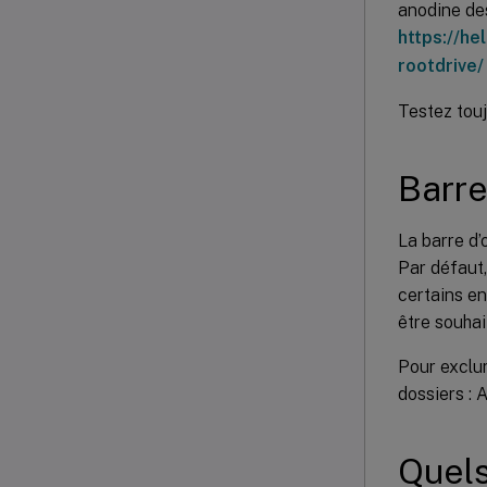
anodine des
https://h
rootdrive/
Testez tou
Barre
La barre d’
Par défaut,
certains en
être souhai
Pour exclure
dossiers :
Quels