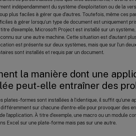
ent indépendamment du système d’exploitation ou de la versio
oup plus faciles à gérer que d’autres. Toutefois, même ces p
fficiles à gérer lorsqu’un type de document est uniquement pri
titre d’exemple, Microsoft Project est installé sur un système,
econnu sur une autre machine. Cette situation est d’autant plu
cation est présente sur deux systèmes, mais que sur l’un deu
aires sont installés et requis par un document.
nt la manière dont une applic
llée peut-elle entraîner des pr
 plates-formes sont installées à l’identique, il suffit qu’une ap
 différemment sur chacune d’entre-elle pour provoquer des err
e l’application. À titre d’exemple, une macro ou un module c
ans Excel sur une plate-forme mais pas sur une autre.