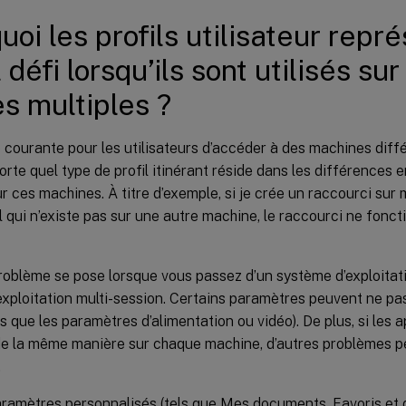
uoi les profils utilisateur repré
 défi lorsqu’ils sont utilisés su
s multiples ?
e courante pour les utilisateurs d’accéder à des machines diffé
porte quel type de profil itinérant réside dans les différences 
r ces machines. À titre d’exemple, si je crée un raccourci sur
al qui n’existe pas sur une autre machine, le raccourci ne fonc
oblème se pose lorsque vous passez d’un système d’exploitat
xploitation multi-session. Certains paramètres peuvent ne pas 
ls que les paramètres d’alimentation ou vidéo). De plus, si les 
de la même manière sur chaque machine, d’autres problèmes pe
.
ramètres personnalisés (tels que Mes documents, Favoris et d’