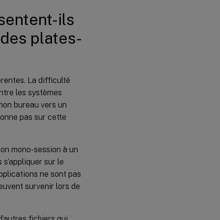
sentent-ils
Comment
la manière
dont une
r des plates-
application
est
installée
peut-elle
entraîner
rentes. La difficulté
des
problèmes
entre les systèmes
?
 mon bureau vers un
Menu
tionne pas sur cette
Démarrer
ion mono-session à un
Barre
d’outils
s’appliquer sur le
Lancement
applications ne sont pas
rapide
uvent survenir lors de
Quels
types de
profils
autres fichiers qui