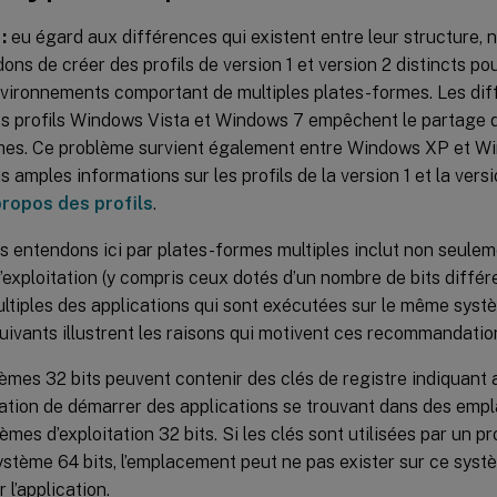
:
eu égard aux différences qui existent entre leur structure, 
s de créer des profils de version 1 et version 2 distincts pou
nvironnements comportant de multiples plates-formes. Les dif
s profils Windows Vista et Windows 7 empêchent le partage de
mes. Ce problème survient également entre Windows XP et W
s amples informations sur les profils de la version 1 et la versi
propos des profils
.
 entendons ici par plates-formes multiples inclut non seuleme
exploitation (y compris ceux dotés d’un nombre de bits différe
ltiples des applications qui sont exécutées sur le même systè
ivants illustrent les raisons qui motivent ces recommandation
èmes 32 bits peuvent contenir des clés de registre indiquant
tation de démarrer des applications se trouvant dans des em
mes d’exploitation 32 bits. Si les clés sont utilisées par un prof
ystème 64 bits, l’emplacement peut ne pas exister sur ce systè
 l’application.