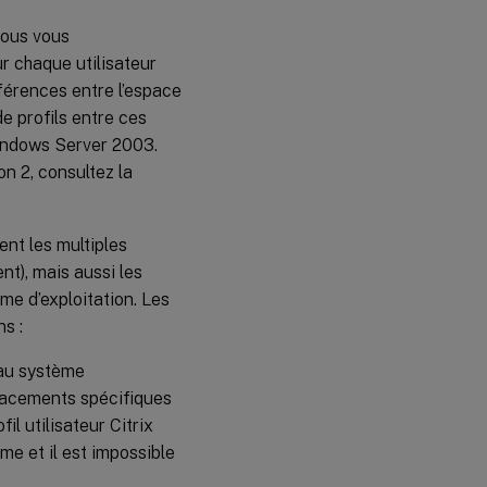
nous vous
r chaque utilisateur
férences entre l’espace
 profils entre ces
indows Server 2003.
on 2, consultez la
nt les multiples
nt), mais aussi les
me d’exploitation. Les
s :
 au système
placements spécifiques
il utilisateur Citrix
me et il est impossible