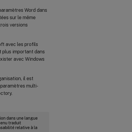
s paramètres Word dans
utées sur le même
trois versions
t avec les profils
ant plus important dans
exister avec Windows
nisation, il est
s paramètres multi-
ctory.
rsion dans une langue
tenu traduit
abilité relative à la