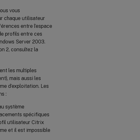
nous vous
r chaque utilisateur
férences entre l’espace
 profils entre ces
indows Server 2003.
on 2, consultez la
nt les multiples
nt), mais aussi les
me d’exploitation. Les
s :
 au système
placements spécifiques
il utilisateur Citrix
me et il est impossible