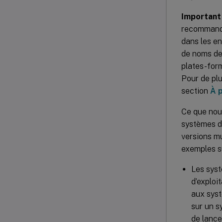
Important 
recommandon
dans les e
de noms de
plates-for
Pour de plu
section
À 
Ce que nous
systèmes d’
versions mu
exemples su
Les syst
d’exploi
aux systè
sur un s
de lancer