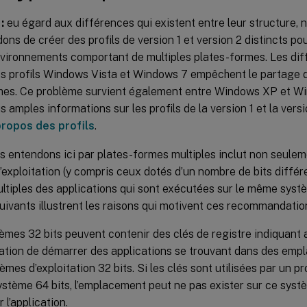
:
eu égard aux différences qui existent entre leur structure, 
s de créer des profils de version 1 et version 2 distincts pou
nvironnements comportant de multiples plates-formes. Les dif
s profils Windows Vista et Windows 7 empêchent le partage de
mes. Ce problème survient également entre Windows XP et W
s amples informations sur les profils de la version 1 et la versi
propos des profils
.
 entendons ici par plates-formes multiples inclut non seuleme
exploitation (y compris ceux dotés d’un nombre de bits différe
ltiples des applications qui sont exécutées sur le même systè
ivants illustrent les raisons qui motivent ces recommandation
èmes 32 bits peuvent contenir des clés de registre indiquant
tation de démarrer des applications se trouvant dans des em
mes d’exploitation 32 bits. Si les clés sont utilisées par un prof
ystème 64 bits, l’emplacement peut ne pas exister sur ce systè
 l’application.