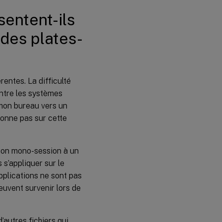
sentent-ils
Comment
la manière
dont une
r des plates-
application
est
installée
peut-elle
entraîner
rentes. La difficulté
des
problèmes
entre les systèmes
?
 mon bureau vers un
Menu
tionne pas sur cette
Démarrer
ion mono-session à un
Barre
d’outils
s’appliquer sur le
Lancement
applications ne sont pas
rapide
uvent survenir lors de
Quels
types de
profils
autres fichiers qui