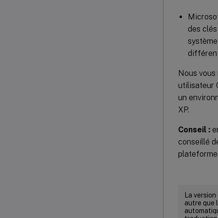
Microsof
des clés
système 
différen
Nous vous r
utilisateur 
un environ
XP.
Conseil :
en
conseillé d
plateformes
La version
autre que l
automatiqu