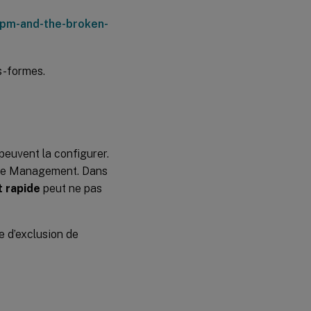
upm-and-the-broken-
s-formes.
 peuvent la configurer.
ile Management. Dans
 rapide
peut ne pas
te d’exclusion de