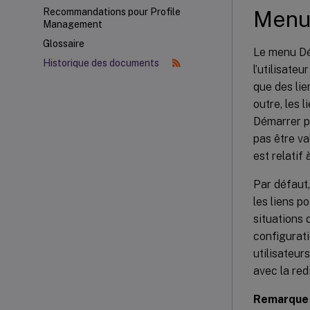
Menu
Recommandations pour Profile
Management
Glossaire
Le menu Dém
Historique des documents
l’utilisateu
que des lie
outre, les 
Démarrer po
pas être va
est relatif
Par défaut
les liens p
situations 
configurat
utilisateur
avec la red
Remarque 