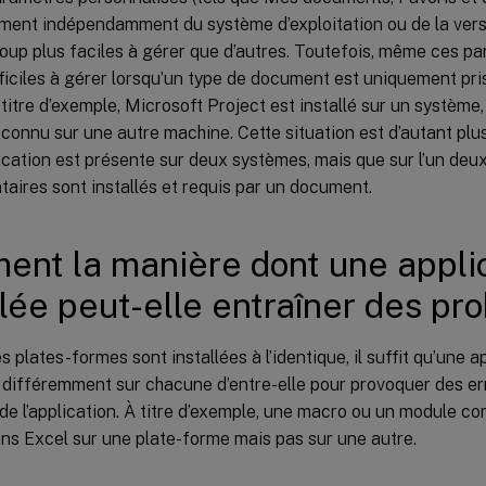
ent indépendamment du système d’exploitation ou de la versio
oup plus faciles à gérer que d’autres. Toutefois, même ces p
fficiles à gérer lorsqu’un type de document est uniquement pri
titre d’exemple, Microsoft Project est installé sur un système,
econnu sur une autre machine. Cette situation est d’autant plu
cation est présente sur deux systèmes, mais que sur l’un deu
aires sont installés et requis par un document.
nt la manière dont une applic
llée peut-elle entraîner des pr
 plates-formes sont installées à l’identique, il suffit qu’une ap
 différemment sur chacune d’entre-elle pour provoquer des err
e l’application. À titre d’exemple, une macro ou un module c
ans Excel sur une plate-forme mais pas sur une autre.