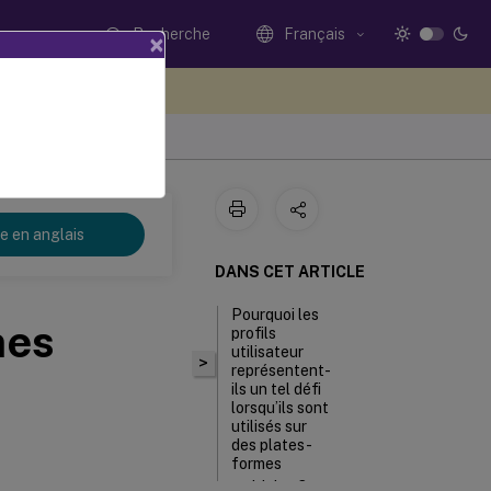
Recherche
Français
×
ez votre avis ici
re en anglais
DANS CET ARTICLE
Pourquoi les
mes
profils
utilisateur
>
représentent-
ils un tel défi
lorsqu’ils sont
utilisés sur
des plates-
formes
multiples ?