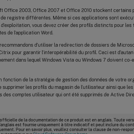
t Office 2003, Office 2007 et Office 2010 stockent certain
 de registre différentes. Même si ces applications sont exéc
d’exploitation, vous devez créer des profils distincts pour les 
tes de l’application Word.
ecommandons d’utiliser la redirection de dossiers de Microsof
Citrix pour garantir l’interopérabilité du profil. Ceci est d’aut
nement dans lequel Windows Vista ou Windows 7 doivent co-
 fonction de la stratégie de gestion des données de votre orga
e supprimer les profils du magasin de l’utilisateur ainsi que le
 des comptes utilisateur qui ont été supprimés de Active Dire
 officielle de la documentation de ce produit est en anglais. Toute ve
’anglais est fournie uniquement à titre indicatif et peut inclure du con
ement. Pour en savoir plus, veuillez consulter la clause de non-respons