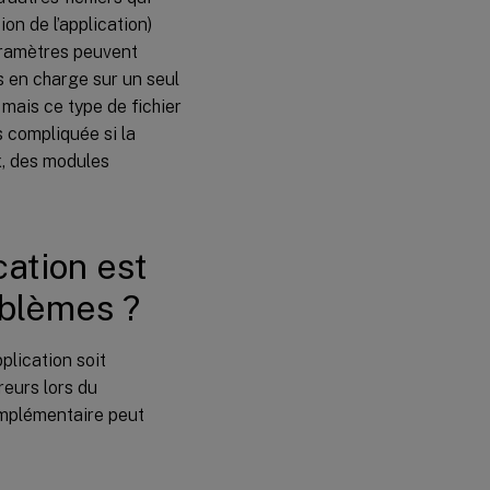
créer ?
n de l’application)
aramètres peuvent
s en charge sur un seul
 mais ce type de fichier
s compliquée si la
x, des modules
ation est
oblèmes ?
plication soit
eurs lors du
omplémentaire peut