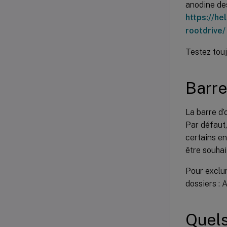
anodine des
https://h
rootdrive/
Testez tou
Barre
La barre d’
Par défaut,
certains en
être souhai
Pour exclure
dossiers :
Quels