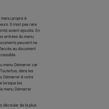
u menu propre à
eurs. Il n’est pas rare
nts) soient ajoutés. En
ples entrées du menu
 documents peuvent ne
n d’accès au document
ccessible.
 du menu Démarrer car
 Toutefois, dans les
enu Démarrer à votre
e lorsque les
r le menu Démarrer
s découler de la plus