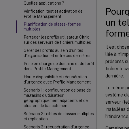
Quelles applications ?
Pourq
Vérification, test et activation de
Profile Management
un tel
Planification de plates-formes
multiples
forme
Partager les profils utilisateur Citrix
sur des serveurs de fichiers multiples
Il est chos
Gérer des profils au sein d'unités
liée à n’im
d'organisation et entre ces dernières
présents su
Prise en charge de domaine et de forêt
fichier loc
dans Profile Management
dernière.
Haute disponibilité et récupération
d'urgence avec Profile Management
Le même pr
Scénario 1 : configuration de base de
système d’e
magasins d'utilisateur
géographiquement adjacents et de
serveur (te
clusters de basculement
installées 
Scénario 2 : cibles de dossier multiples
l’itinérance
et réplication
Scénario 3 : récupération d'urgence
Certains pa