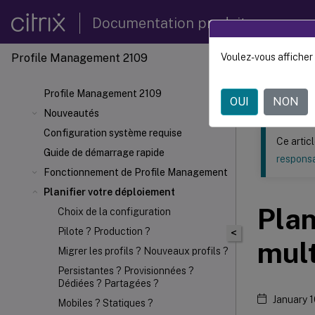
Documentation produit
Profile Management 2109
Voulez-vous afficher 
Ce contenu a 
Profil
Profile Management 2109
OUI
NON
Nouveautés
Configuration système requise
Ce artic
Guide de démarrage rapide
responsa
Fonctionnement de Profile Management
Planifier votre déploiement
Plan
Choix de la configuration
Pilote ? Production ?
<
mult
Migrer les profils ? Nouveaux profils ?
Persistantes ? Provisionnées ?
Dédiées ? Partagées ?
January 
Mobiles ? Statiques ?