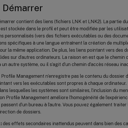
 Démarrer
arrer contient des liens (fichiers LNK et LNK2). La partie d
r est stockée dans le profil et peut être modifiée par les utilisat
ns personnalisés (vers des fichiers exécutables ou des docume
liens spécifiques à une langue entraînent la création de multi
ur la même application. De plus, les liens pointant vers des
lides sur d’autres ordinateurs. La raison en est que le chemi
 à un autre système, ou il s’agit d’un chemin d’accès réseau ina
, Profile Management n’enregistre pas le contenu du dossier
ointant vers les exécutables sont propres à chaque ordinateur.
dans lesquelles les systèmes sont similaires, l’inclusion du m
ion Profile Management améliore l’homogénéité de l’expérienc
s passent d’un bureau à l’autre. Vous pouvez également traite
irection de dossiers.
:
des effets secondaires inattendus peuvent dans bien des ca