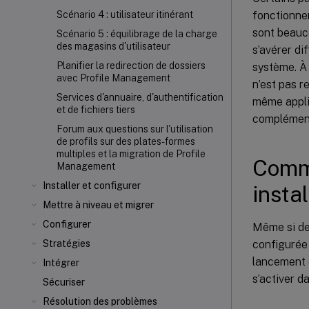
fonctionnem
Scénario 4 : utilisateur itinérant
sont beauc
Scénario 5 : équilibrage de la charge
des magasins d'utilisateur
s’avérer di
Planifier la redirection de dossiers
système. À 
avec Profile Management
n’est pas r
Services d'annuaire, d'authentification
même appli
et de fichiers tiers
complément
Forum aux questions sur l'utilisation
de profils sur des plates-formes
multiples et la migration de Profile
Comme
Management
Installer et configurer
insta
Mettre à niveau et migrer
Configurer
Même si des
configurée
Stratégies
lancement d
Intégrer
s’activer d
Sécuriser
Résolution des problèmes