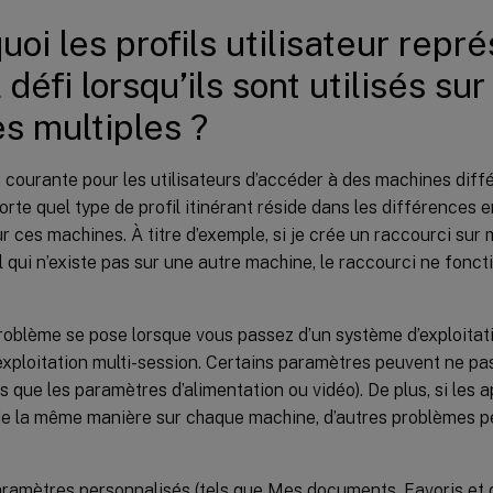
uoi les profils utilisateur repré
 défi lorsqu’ils sont utilisés su
s multiples ?
e courante pour les utilisateurs d’accéder à des machines diffé
porte quel type de profil itinérant réside dans les différences 
r ces machines. À titre d’exemple, si je crée un raccourci sur
al qui n’existe pas sur une autre machine, le raccourci ne fonc
oblème se pose lorsque vous passez d’un système d’exploitat
xploitation multi-session. Certains paramètres peuvent ne pas 
ls que les paramètres d’alimentation ou vidéo). De plus, si les 
de la même manière sur chaque machine, d’autres problèmes pe
.
ramètres personnalisés (tels que Mes documents, Favoris et d’