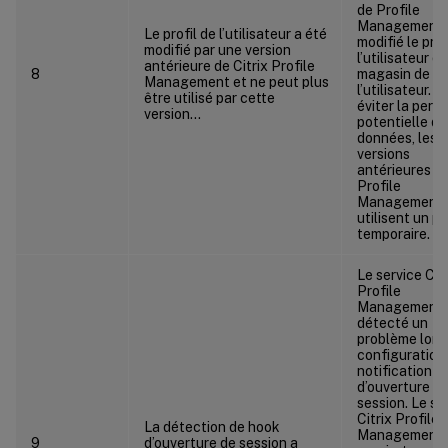
de Profile
Management 
Le profil de l’utilisateur a été
modifié le prof
modifié par une version
l’utilisateur d
antérieure de Citrix Profile
8
magasin de
Management et ne peut plus
l’utilisateur. P
être utilisé par cette
éviter la perte
version…
potentielle de
données, les
versions
antérieures d
Profile
Management
utilisent un pr
temporaire.
Le service Citr
Profile
Management 
détecté un
problème lors 
configuration 
notification
d’ouverture d
session. Le se
Citrix Profile
La détection de hook
Management
9
d’ouverture de session a