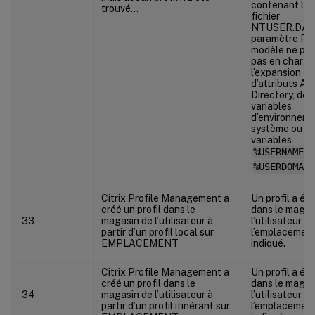
contenant le
trouvé…
fichier
NTUSER.DAT.
paramètre Pro
modèle ne pr
pas en charge
l’expansion
d’attributs Ac
Directory, de
variables
d’environnem
système ou d
variables
%USERNAME%
%USERDOMAIN
Citrix Profile Management a
Un profil a ét
créé un profil dans le
dans le magas
33
magasin de l’utilisateur à
l’utilisateur à
partir d’un profil local sur
l’emplacemen
EMPLACEMENT
indiqué.
Citrix Profile Management a
Un profil a ét
créé un profil dans le
dans le magas
34
magasin de l’utilisateur à
l’utilisateur à
partir d’un profil itinérant sur
l’emplacemen