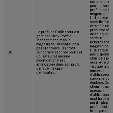
cet ordinateur
pas pu trouver
profil dans le
magasin de
l’utilisateur
spécifié. Cela
être dû à un
problème rése
Le profil de l’utilisateur est
au fait que le
géré par Citrix Profile
serveur
Management, mais le
hébergeant le
magasin de l’utilisateur n’a
magasin de
pas été trouvé. Un profil
l’utilisateur n’
38
temporaire est créé pour cet
pas disponible
utilisateur et aucune
Mais cela peu
modification n’est
aussi être dû 
enregistrée dans son profil
fait que le pro
dans ce magasin
magasin
d’utilisateur.
d’utilisateur a
supprimé ou
déplacé. Ou q
chemin d’accè
magasin
d’utilisateur a
modifié et ne
pointe plus ve
profil existan
le magasin