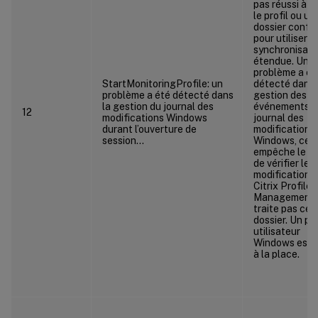
pas réussi à vé
le profil ou un
dossier confi
pour utiliser la
synchronisati
étendue. Un
problème a ét
StartMonitoringProfile: un
détecté dans 
problème a été détecté dans
gestion des
la gestion du journal des
événements d
12
modifications Windows
journal des
durant l’ouverture de
modifications
session…
Windows, ce q
empêche le se
de vérifier les
modifications.
Citrix Profile
Management 
traite pas ce
dossier. Un pro
utilisateur
Windows est u
à la place.