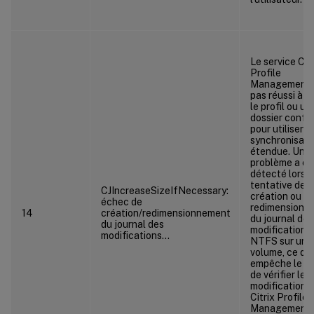
Le service Citr
Profile
Management 
pas réussi à vé
le profil ou un
dossier confi
pour utiliser la
synchronisati
étendue. Un
problème a ét
détecté lors d
tentative de
CJIncreaseSizeIfNecessary:
création ou
échec de
redimensionn
14
création/redimensionnement
du journal de
du journal des
modifications
modifications…
NTFS sur un
volume, ce qui
empêche le se
de vérifier les
modifications.
Citrix Profile
Management 