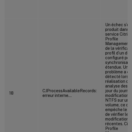
Un échec s’es
produit dans l
service Citrix
Profile
Management l
de la vérificat
profil d’un dos
configuré pour
synchronisati
étendue. Un
problème a ét
détecté lors d
réalisation d’
analyse des m
CJProcessAvailableRecords:
jour du journa
18
erreur interne…
modifications
NTFS sur un
volume, ce qui
empêche le se
de vérifier les
modifications
récentes. Citr
Profile