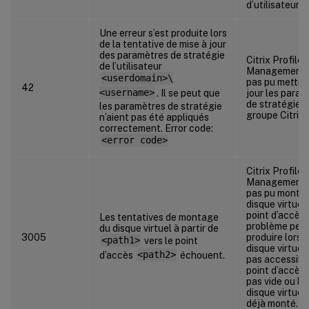
d’utilisateur.
Une erreur s’est produite lors
de la tentative de mise à jour
des paramètres de stratégie
Citrix Profile
de l’utilisateur
Management 
<userdomain>\
pas pu mettre
42
<username>
. Il se peut que
jour les para
de stratégie 
les paramètres de stratégie
groupe Citrix.
n’aient pas été appliqués
correctement. Error code:
<error code>
Citrix Profile
Management 
pas pu monter
disque virtuel 
point d’accès.
Les tentatives de montage
problème peut
du disque virtuel à partir de
3005
produire lorsq
<path1>
vers le point
disque virtuel 
d’accès
<path2>
échouent.
pas accessible
point d’accès 
pas vide ou le
disque virtuel
déjà monté.