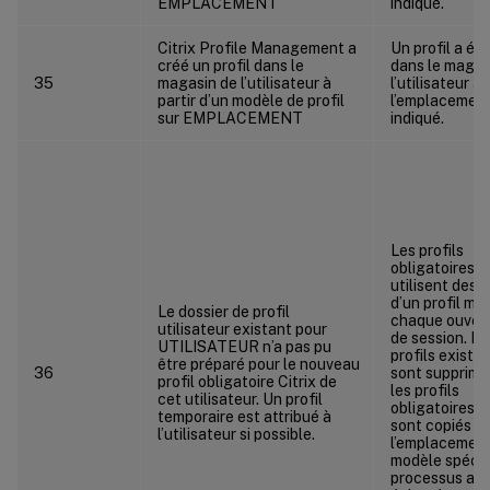
EMPLACEMENT
indiqué.
Citrix Profile Management a
Un profil a ét
créé un profil dans le
dans le magas
35
magasin de l’utilisateur à
l’utilisateur à
partir d’un modèle de profil
l’emplacemen
sur EMPLACEMENT
indiqué.
Les profils
obligatoires Ci
utilisent des 
d’un profil mo
Le dossier de profil
chaque ouver
utilisateur existant pour
de session. Le
UTILISATEUR n’a pas pu
profils exista
être préparé pour le nouveau
36
sont supprimé
profil obligatoire Citrix de
les profils
cet utilisateur. Un profil
obligatoires Ci
temporaire est attribué à
sont copiés d
l’utilisateur si possible.
l’emplacement
modèle spécif
processus a