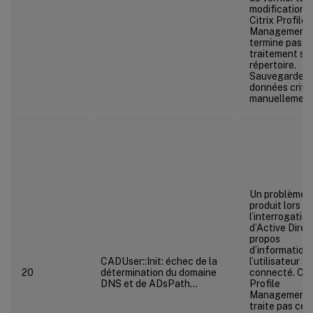
modifications.
Citrix Profile
Management 
termine pas le
traitement su
répertoire.
Sauvegardez 
données criti
manuellement
Un problème s
produit lors d
l’interrogation
d’Active Direc
propos
d’informations
CADUser::Init: échec de la
l’utilisateur
20
détermination du domaine
connecté. Citr
DNS et de ADsPath…
Profile
Management 
traite pas ce