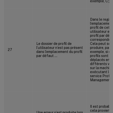
exemple, C:).
Dans le regist
l’emplacement
profil de cet
utilisateur et 
profil par déf
correspondent
Le dossier de profil de
Cela peut se
l’utilisateur n’est pas présent
produire, par
27
dans l’emplacement du profil
exemple, si de
par défaut …
profils sont
déplacés entr
différents vo
sur la machin
exécutant le
service Profil
Management.
Il est probabl
cela provienn
Une erreur s’est produite lors