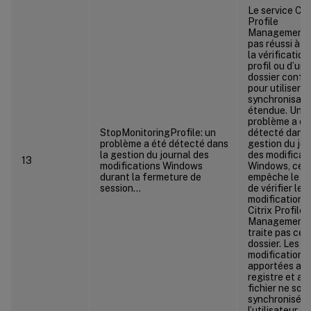
Le service Citr
Profile
Management 
pas réussi à a
la vérification
profil ou d’un
dossier confi
pour utiliser la
synchronisati
étendue. Un
problème a ét
StopMonitoringProfile: un
détecté dans 
problème a été détecté dans
gestion du jou
la gestion du journal des
des modificat
13
modifications Windows
Windows, ce q
durant la fermeture de
empêche le se
session…
de vérifier les
modifications.
Citrix Profile
Management 
traite pas ce
dossier. Les
modifications
apportées au
registre et au
fichier ne son
synchronisées
l’utilisateur.