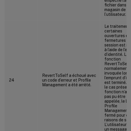
empêche l’acc
fichier dans le
magasin de
l’utilisateur.
Le traitement
certaines
ouvertures et
fermetures d
session est ré
à l’aide de l’e
d’identité. La
fonction
RevertToSelf
normalement
invoquée lors
RevertToSelf a échoué avec
l’emprunt d’id
24
un code d’erreur et Profile
est terminé. 
Management a été arrêté.
le cas présent,
fonction n’ay
pas pu être
appelée, le log
Profile
Management 
fermé pour de
raisons de séc
L’utilisateur a
un message