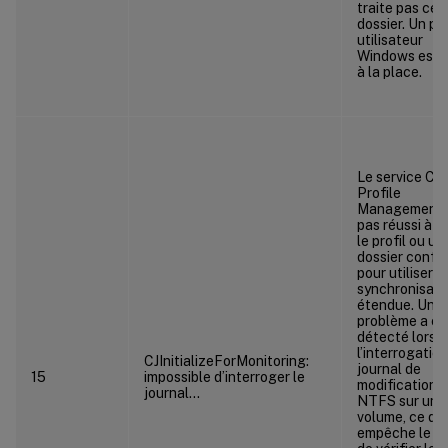
traite pas ce
dossier. Un pro
utilisateur
Windows est u
à la place.
Le service Citr
Profile
Management 
pas réussi à vé
le profil ou un
dossier confi
pour utiliser la
synchronisati
étendue. Un
problème a ét
détecté lors 
l’interrogatio
CJInitializeForMonitoring:
journal de
15
impossible d’interroger le
modifications
journal…
NTFS sur un
volume, ce qui
empêche le se