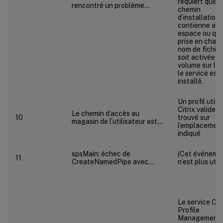
requiert que l
rencontré un problème…
chemin
d’installation 
contienne au
espace ou que
prise en char
nom de fichier
soit activée su
volume sur le
le service est
installé.
Un profil utili
Citrix valide a
Le chemin d’accès au
10
trouvé sur
magasin de l’utilisateur est…
l’emplacemen
indiqué
spsMain: échec de
(Cet événeme
11
CreateNamedPipe avec…
n’est plus utili
Le service Citr
Profile
Management 