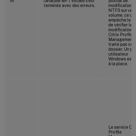
16
l’analyse MFT initiale s’est
journal de
terminée avec des erreurs.
modifications
NTFS sur un
volume, ce qui
empêche le se
de vérifier les
modifications.
Citrix Profile
Management 
traite pas ce
dossier. Un pro
utilisateur
Windows est u
à la place.
Le service Citr
Profile