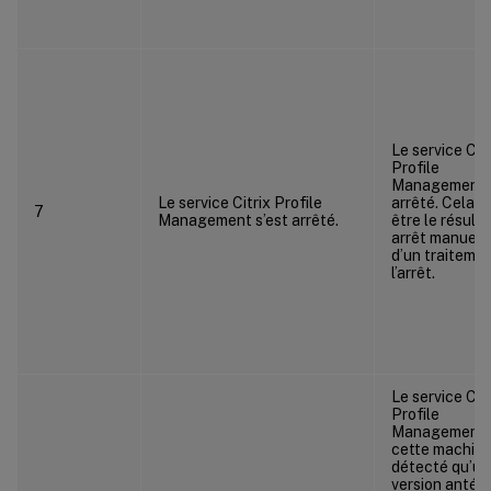
Le service Citr
Profile
Management s
Le service Citrix Profile
arrêté. Cela p
7
Management s’est arrêté.
être le résulta
arrêt manuel 
d’un traiteme
l’arrêt.
Le service Citr
Profile
Management 
cette machine
détecté qu’un
version antéri