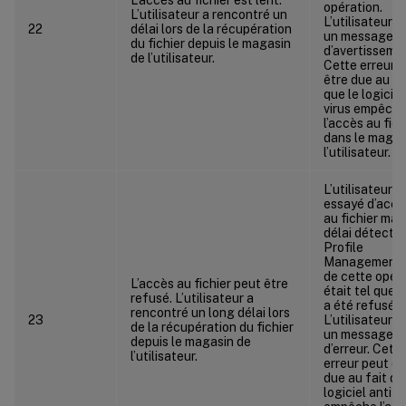
opération.
L’utilisateur a rencontré un
L’utilisateur a
22
délai lors de la récupération
un message
du fichier depuis le magasin
d’avertisseme
de l’utilisateur.
Cette erreur 
être due au fa
que le logiciel
virus empêch
l’accès au fich
dans le magas
l’utilisateur.
L’utilisateur a
essayé d’accé
au fichier mais
délai détecté 
Profile
Management l
de cette opér
L’accès au fichier peut être
était tel que l
refusé. L’utilisateur a
a été refusé.
rencontré un long délai lors
23
L’utilisateur a
de la récupération du fichier
un message
depuis le magasin de
d’erreur. Cette
l’utilisateur.
erreur peut êt
due au fait qu
logiciel anti-v