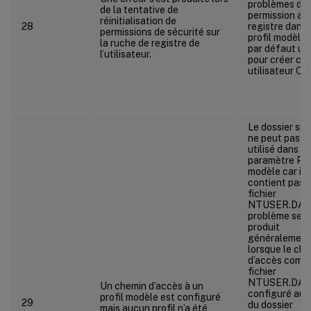
problèmes de
de la tentative de
permission ave
réinitialisation de
28
registre dans 
permissions de sécurité sur
profil modèle 
la ruche de registre de
par défaut uti
l’utilisateur.
pour créer ce 
utilisateur Citr
Le dossier spé
ne peut pas ê
utilisé dans le
paramètre Pro
modèle car il 
contient pas l
fichier
NTUSER.DAT.
problème se
produit
généralement
lorsque le ch
d’accès compl
fichier
NTUSER.DAT 
Un chemin d’accès à un
configuré au l
profil modèle est configuré
29
du dossier
mais aucun profil n’a été