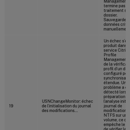
Management 
termine pas le
traitement su
dossier.
Sauvegardez 
données criti
manuellement
Un échec s’es
produit dans l
service Citrix
Profile
Management l
de la vérificat
profil d’un dos
configuré pour
synchronisati
étendue. Un
problème a ét
détecté lors d
préparation d
USNChangeMonitor: échec
l’analyse initi
19
de l’initialisation du journal
journal de
des modifications…
modifications
NTFS sur un
volume, ce qui
empêche le se
de vérifier les