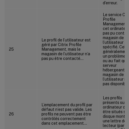
d’erreur.
Le service Citr
Profile
Management 
cet ordinateur
pas pu contac
magasin de
Le profil de l’utilisateur est
l’utilisateur
géré par Citrix Profile
spécifié. Cela
25
Management, mais le
généralement
magasin de l’utilisateur n’a
un problème r
pas pu être contacté…
ou au fait que
serveur
hébergeant le
magasin de
l’utilisateur n’
pas disponible
Les profils
présents sur 
L’emplacement du profil par
ordinateur do
défaut n’est pas valide. Les
être situés su
26
profils ne peuvent pas être
disque monté 
contrôlés correctement
une lettre de
dans cet emplacement…
lecteur (par