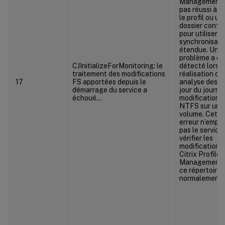
Management 
pas réussi à vé
le profil ou un
dossier confi
pour utiliser la
synchronisati
étendue. Un
problème a ét
CJInitializeForMonitoring: le
détecté lors d
traitement des modifications
réalisation d’
17
FS apportées depuis le
analyse des m
démarrage du service a
jour du journa
échoué…
modifications
NTFS sur un
volume. Cette
erreur n’empê
pas le service
vérifier les
modifications.
Citrix Profile
Management t
ce répertoire
normalement.