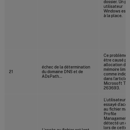
dossier. Un pro
utilisateur
Windows est u
à la place.
Ce problème 
être causé pa
allocation de
échec de la détermination
mémoire limité
21
du domaine DNS et de
comme indiqu
ADsPath…
dans l’article
Microsoft Te
263693.
L’utilisateur a
essayé d’accé
au fichier mai
Profile
Management 
détecté un dé
lors de cette
L’accès au fichier est lent.