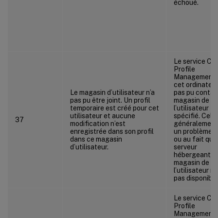
échoué.
Le service Citr
Profile
Management 
cet ordinateur
Le magasin d’utilisateur n’a
pas pu contac
pas pu être joint. Un profil
magasin de
temporaire est créé pour cet
l’utilisateur
utilisateur et aucune
spécifié. Cela
37
modification n’est
généralement
enregistrée dans son profil
un problème r
dans ce magasin
ou au fait que
d’utilisateur.
serveur
hébergeant le
magasin de
l’utilisateur n’
pas disponible
Le service Citr
Profile
Management 