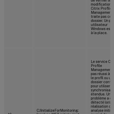
de vérifier les
modifications.
Citrix Profile
Management 
traite pas ce
dossier. Un pro
utilisateur
Windows est u
à la place.
Le service Citr
Profile
Management 
pas réussi à vé
le profil ou un
dossier confi
pour utiliser la
synchronisati
étendue. Un
problème a ét
détecté lors d
réalisation d’
CJInitializeForMonitoring:
analyse initial