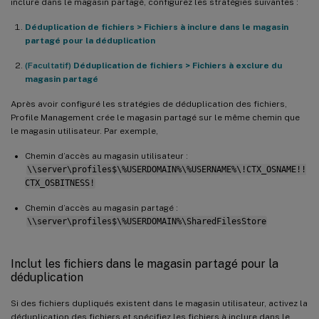
inclure dans le magasin partagé, configurez les stratégies suivantes :
Déduplication de fichiers > Fichiers à inclure dans le magasin
partagé pour la déduplication
(Facultatif)
Déduplication de fichiers > Fichiers à exclure du
magasin partagé
Après avoir configuré les stratégies de déduplication des fichiers,
Profile Management crée le magasin partagé sur le même chemin que
le magasin utilisateur. Par exemple,
Chemin d’accès au magasin utilisateur :
\\server\profiles$\%USERDOMAIN%\%USERNAME%\!CTX_OSNAME!!
CTX_OSBITNESS!
Chemin d’accès au magasin partagé :
\\server\profiles$\%USERDOMAIN%\SharedFilesStore
Inclut les fichiers dans le magasin partagé pour la
déduplication
Si des fichiers dupliqués existent dans le magasin utilisateur, activez la
déduplication des fichiers et spécifiez les fichiers à inclure dans le