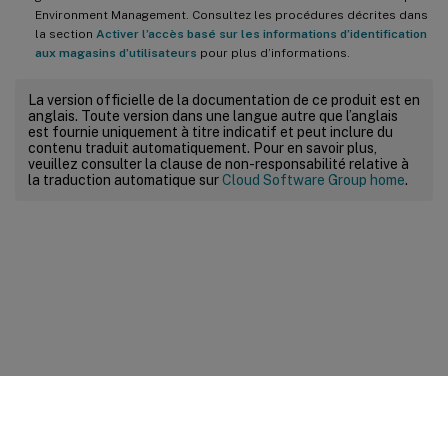
Environment Management. Consultez les procédures décrites dans
la section
Activer l’accès basé sur les informations d’identification
aux magasins d’utilisateurs
pour plus d’informations.
La version officielle de la documentation de ce produit est en
anglais. Toute version dans une langue autre que l’anglais
est fournie uniquement à titre indicatif et peut inclure du
contenu traduit automatiquement. Pour en savoir plus,
veuillez consulter la clause de non-responsabilité relative à
la traduction automatique sur
Cloud Software Group home
.