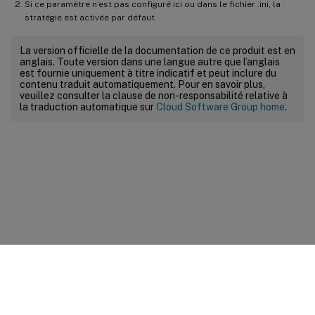
Si ce paramètre n’est pas configuré ici ou dans le fichier .ini, la
stratégie est activée par défaut.
La version officielle de la documentation de ce produit est en
anglais. Toute version dans une langue autre que l’anglais
est fournie uniquement à titre indicatif et peut inclure du
contenu traduit automatiquement. Pour en savoir plus,
veuillez consulter la clause de non-responsabilité relative à
la traduction automatique sur
Cloud Software Group home
.