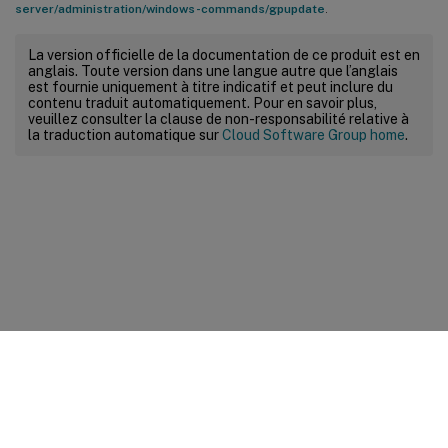
server/administration/windows-commands/gpupdate
.
La version officielle de la documentation de ce produit est en
anglais. Toute version dans une langue autre que l’anglais
est fournie uniquement à titre indicatif et peut inclure du
contenu traduit automatiquement. Pour en savoir plus,
veuillez consulter la clause de non-responsabilité relative à
la traduction automatique sur
Cloud Software Group home
.