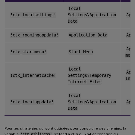
Local
!ctx_localsettings!
Settings\Application
App
Data
!ctx_roamingappdata!
Application Data
App
App
!ctx_startmenu!
Start Menu
menu
Local
App
!ctx_internetcache!
Settings\Temporary
Inte
Internet Files
Local
!ctx_localappdata!
Settings\Application
App
Data
Pour les stratégies qui sont utilisées pour construire des chemins, la
variable
!ctx_osbitness!
s’étend à x86 ou x64 en fonction du