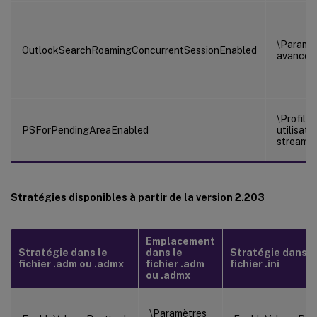
\Paramè
OutlookSearchRoamingConcurrentSessionEnabled
avancés
\Profils
PSForPendingAreaEnabled
utilisate
streamé
Stratégies disponibles à partir de la version 2.203
Emplacement
Stratégie dans le
dans le
Stratégie dans l
fichier .adm ou .admx
fichier .adm
fichier .ini
ou .admx
\Paramètres