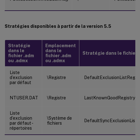
Stratégies disponibles à partir de la version 5.5
Stratégie
Emplacement
dans le
dans le
Stratégie dans le fichier .
fichier .adm
fichier .adm
ou .admx
ou .admx
Liste
d’exclusion
\Registre
DefaultExclusionListRegist
par défaut
NTUSER.DAT
\Registre
LastKnownGoodRegistry
Liste
d’exclusion
\Système de
DefaultSyncExclusionListD
par défaut -
fichiers
répertoires