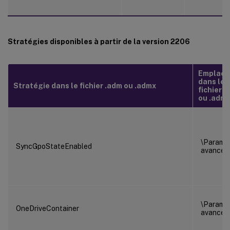
Stratégies disponibles à partir de la version 2206
Emplac
dans le
Stratégie dans le fichier .adm ou .admx
fichier 
ou .adm
\Paramè
SyncGpoStateEnabled
avancés
\Paramè
OneDriveContainer
avancés