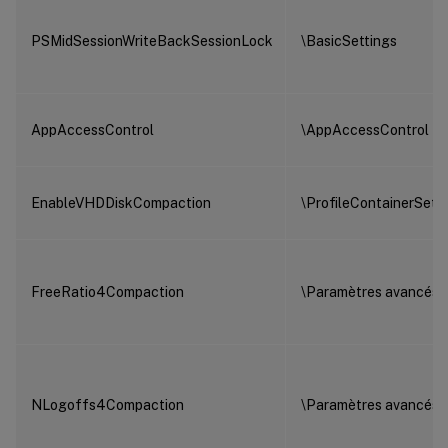
PSMidSessionWriteBackSessionLock
\BasicSettings
AppAccessControl
\AppAccessControl
EnableVHDDiskCompaction
\ProfileContainerSett
FreeRatio4Compaction
\Paramètres avancés
NLogoffs4Compaction
\Paramètres avancés