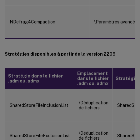
NDefrag4Compaction
\Paramètres avancés
Stratégies disponibles à partir de la version 2209
Emplacement
Stratégie dans le fichier
dans le fichier
Stratégie d
.adm ou .admx
.adm ou .admx
\Déduplication
SharedStoreFileInclusionList
SharedStor
de fichiers
\Déduplication
SharedStoreFileExclusionList
SharedStor
de fichiers