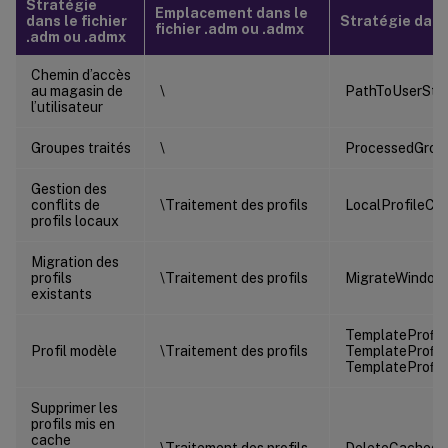
Stratégie
Emplacement dans le
dans le fichier
Stratégie dans l
fichier .adm ou .admx
.adm ou .admx
Chemin d’accès
au magasin de
\
PathToUserSto
l’utilisateur
Groupes traités
\
ProcessedGrou
Gestion des
conflits de
\Traitement des profils
LocalProfileCon
profils locaux
Migration des
profils
\Traitement des profils
MigrateWindows
existants
TemplateProﬁle
Profil modèle
\Traitement des profils
TemplateProﬁle
TemplateProﬁle
Supprimer les
profils mis en
cache
\Traitement des profils
DeleteCachedP