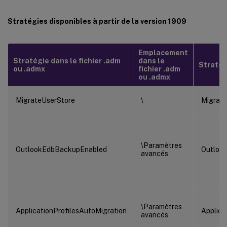
Stratégies disponibles à partir de la version 1909
Emplacement
Stratégie dans le fichier .adm
dans le
Stratégi
ou .admx
fichier .adm
ou .admx
MigrateUserStore
\
Migrat
\Paramètres
OutlookEdbBackupEnabled
Outloo
avancés
\Paramètres
ApplicationProfilesAutoMigration
Applica
avancés