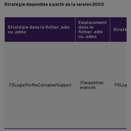
Stratégie disponible à partir de la version 2003
Emplacement
Stratégie dans le fichier .adm
dans le
Stratégie
ou .admx
fichier .adm
ou .admx
\Paramètres
FSLogixProfileContainerSupport
FSLogix
avancés