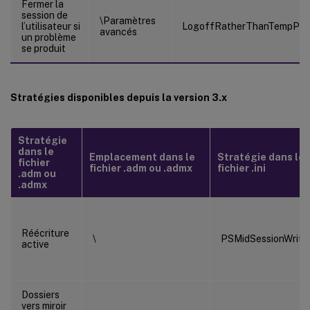
Fermer la
session de
\Paramètres
l’utilisateur si
LogoffRatherThanTempProf
avancés
un problème
se produit
Stratégies disponibles depuis la version 3.x
Stratégie
dans le
Emplacement dans le
Stratégie dans le
fichier
fichier .adm ou .admx
fichier .ini
.adm ou
.admx
Réécriture
\
PSMidSessionWrit
active
Dossiers
vers miroir