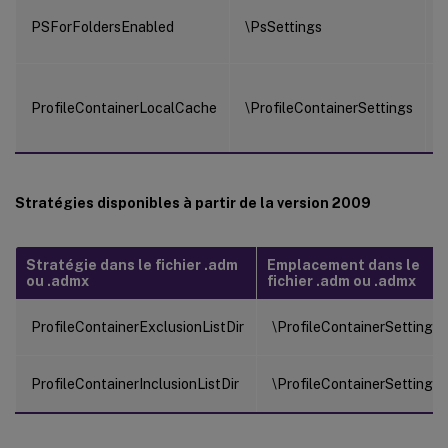
PSForFoldersEnabled
\PsSettings
ProfileContainerLocalCache
\ProfileContainerSettings
Stratégies disponibles à partir de la version 2009
Stratégie dans le fichier .adm
Emplacement dans le
ou .admx
fichier .adm ou .admx
ProfileContainerExclusionListDir
\ProfileContainerSettings
ProfileContainerInclusionListDir
\ProfileContainerSettings