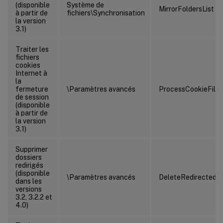
(disponible
Système de
MirrorFoldersList
à partir de
fichiers\Synchronisation
la version
3.1)
Traiter les
fichiers
cookies
Internet à
la
fermeture
\Paramètres avancés
ProcessCookieFiles
de session
(disponible
à partir de
la version
3.1)
Supprimer
dossiers
redirigés
(disponible
\Paramètres avancés
DeleteRedirectedF
dans les
versions
3.2, 3.2.2 et
4.0)