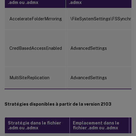
.adm ou .admx
.admx
AccelerateFolderMirroring
\FileSystemSettings\FSSynchron
CredBasedAccessEnabled
AdvancedSettings
MultiSiteReplication
AdvancedSettings
Stratégies disponibles à partir de la version 2103
Stratégie dans le fichier
Emplacement dans le
S
.adm ou .admx
fichier .adm ou .admx
.i