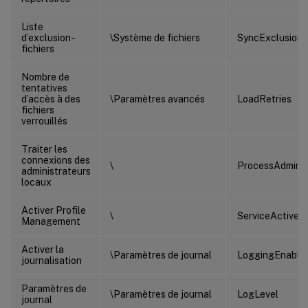
Liste
d’exclusion -
\Système de fichiers
SyncExclusionLi
fichiers
Nombre de
tentatives
d’accès à des
\Paramètres avancés
LoadRetries
fichiers
verrouillés
Traiter les
connexions des
\
ProcessAdmin
administrateurs
locaux
Activer Profile
\
ServiceActive
Management
Activer la
\Paramètres de journal
LoggingEnable
journalisation
Paramètres de
\Paramètres de journal
LogLevel
journal