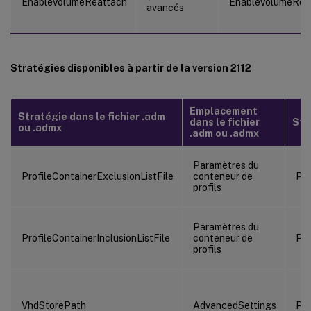
EnableVolumeReattach
EnableVolumeRea
avancés
Stratégies disponibles à partir de la version 2112
Emplacement
Stratégie dans le fichier .adm
dans le fichier
Stra
ou .admx
.adm ou .admx
Paramètres du
ProfileContainerExclusionListFile
conteneur de
Pro
profils
Paramètres du
ProfileContainerInclusionListFile
conteneur de
Pro
profils
VhdStorePath
AdvancedSettings
Pa