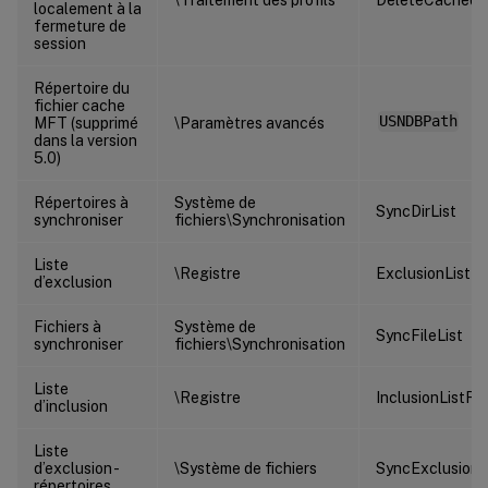
localement à la
fermeture de
session
Répertoire du
fichier cache
USNDBPath
MFT (supprimé
\Paramètres avancés
dans la version
5.0)
Répertoires à
Système de
SyncDirList
synchroniser
fichiers\Synchronisation
Liste
\Registre
ExclusionListRe
d’exclusion
Fichiers à
Système de
SyncFileList
synchroniser
fichiers\Synchronisation
Liste
\Registre
InclusionListRe
d’inclusion
Liste
d’exclusion -
\Système de fichiers
SyncExclusionLi
répertoires