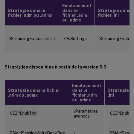
Emplacement
Stratégie dans le
dans le
Stratégie dans l
fichier .adm ou .admx
fichier .adm
fichier .ini
ou .admx
StreamingExclusionList
\PsSettings
StreamingExclusi
Stratégies disponibles à partir de la version 5.6
Emplacement
Stratégie dans le fichier
dans le
Stratégie da
.adm ou .admx
fichier .adm
.ini
ou .admx
\Paramètres
CEIPEnabled
CEIPEnable
avancés
PSMidSessionWriteBackReg
\
PSMidSessi