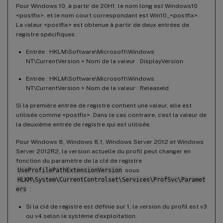
Pour Windows 10, à partir de 20H1, le nom long est Windows10
<postfix>, et le nom court correspondant est Win10_<postfix>.
La valeur <postfix> est obtenue à partir de deux entrées de
registre spécifiques :
Entrée : HKLM\Software\Microsoft\Windows
NT\CurrentVersion > Nom de la valeur : DisplayVersion
Entrée : HKLM\Software\Microsoft\Windows
NT\CurrentVersion > Nom de la valeur : ReleaseId
Si la première entrée de registre contient une valeur, elle est
utilisée comme <postfix>. Dans le cas contraire, c’est la valeur de
la deuxième entrée de registre qui est utilisée.
Pour Windows 8, Windows 8.1, Windows Server 2012 et Windows
Server 2012R2, la version actuelle du profil peut changer en
fonction du paramètre de la clé de registre
UseProfilePathExtensionVersion
sous
HLKM\System\CurrentControlset\Services\ProfSvc\Paramet
ers
:
Si la clé de registre est définie sur 1, la version du profil est v3
ou v4 selon le système d’exploitation.