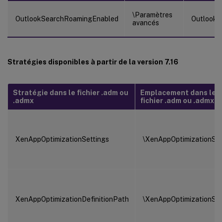
\Paramètres
OutlookSearchRoamingEnabled
OutlookS
avancés
Stratégies disponibles à partir de la version 7.16
Stratégie dans le fichier .adm ou
Emplacement dans le
.admx
fichier .adm ou .admx
XenAppOptimizationSettings
\XenAppOptimizationSet
XenAppOptimizationDefinitionPath
\XenAppOptimizationSet