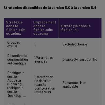
Stratégies disponibles de la version 5.0 à la version 5.4
Stratégie
Emplacement
dans le
dans le
Stratégie dans le
F
fichier .adm
fichier .adm
fichier .ini
ou .admx
ou .admx
Groupes
\
ExcludedGroups
exclus
Désactiver la
\Paramètres
C
configuration
DisableDynamicConfig
avancés
automatique
Rediriger le
dossier
\Redirection
AppData
de dossiers
I
Remarque : Non
(Roaming),
(dans la
applicable
rediriger le
configuration
dossier
utilisateur)
Desktop
, …