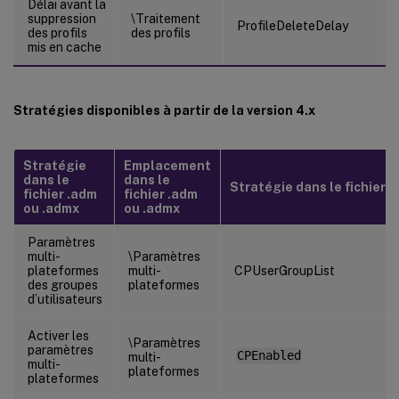
Délai avant la
suppression
\Traitement
ProfileDeleteDelay
des profils
des profils
mis en cache
Stratégies disponibles à partir de la version 4.x
Stratégie
Emplacement
dans le
dans le
Stratégie dans le fichier .i
fichier .adm
fichier .adm
ou .admx
ou .admx
Paramètres
multi-
\Paramètres
plateformes
multi-
CPUserGroupList
des groupes
plateformes
d’utilisateurs
Activer les
\Paramètres
paramètres
CPEnabled
multi-
multi-
plateformes
plateformes