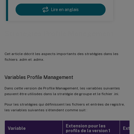
Lire en anglais
Stratégies Profile Management
Cet article décrit les aspects importants des stratégies dans les
fichiers .adm et .admx.
Variables Profile Management
Dans cette version de Profile Management, les variables suivantes
peuvent être utilisées dans la stratégie de groupe et le fichier .ini.
Pour les stratégies qui définissent les fichiers et entrées de registre,
les variables suivantes s’étendent comme suit :
Extension pour les
Variable
Exten
profils de la version 1