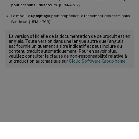
pour certains utilisateurs. [UPM-4727]
Le module
upmjit.sys
peut empêcher le lancement des terminaux
Windows. [UPM-4765]
La version officielle de la documentation de ce produit est en
anglais. Toute version dans une langue autre que l’anglais
est fournie uniquement à titre indicatif et peut inclure du
contenu traduit automatiquement. Pour en savoir plus,
veuillez consulter la clause de non-responsabilité relative à
la traduction automatique sur
Cloud Software Group home
.