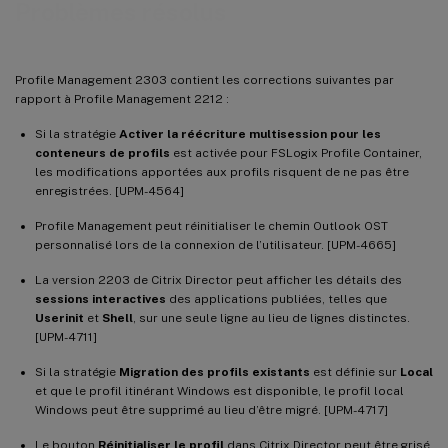
Problèmes résolus
Profile Management 2303 contient les corrections suivantes par
rapport à Profile Management 2212 :
Si la stratégie
Activer la réécriture multisession pour les
conteneurs de profils
est activée pour FSLogix Profile Container,
les modifications apportées aux profils risquent de ne pas être
enregistrées. [UPM-4564]
Profile Management peut réinitialiser le chemin Outlook OST
personnalisé lors de la connexion de l’utilisateur. [UPM-4665]
La version 2203 de Citrix Director peut afficher les détails des
sessions interactives
des applications publiées, telles que
Userinit
et
Shell
, sur une seule ligne au lieu de lignes distinctes.
[UPM-4711]
Si la stratégie
Migration des profils existants
est définie sur
Local
et que le profil itinérant Windows est disponible, le profil local
Windows peut être supprimé au lieu d’être migré. [UPM-4717]
Le bouton
Réinitialiser le profil
dans Citrix Director peut être grisé